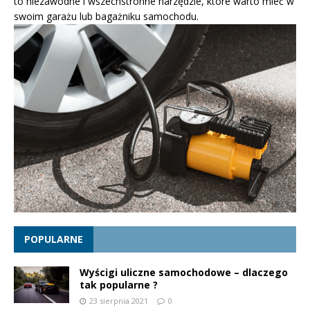
to niezawodne i wszechstronne narzędzie, które warto mieć w
swoim garażu lub bagażniku samochodu.
POPULARNE
Wyścigi uliczne samochodowe – dlaczego
tak popularne ?
23 sierpnia 2021
0