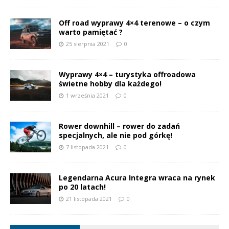
Off road wyprawy 4×4 terenowe – o czym
warto pamiętać ?
25 sierpnia 2021
0
Wyprawy 4×4 – turystyka offroadowa
świetne hobby dla każdego!
1 września 2021
0
Rower downhill – rower do zadań
specjalnych, ale nie pod górkę!
7 listopada 2021
0
Legendarna Acura Integra wraca na rynek
po 20 latach!
21 listopada 2021
0