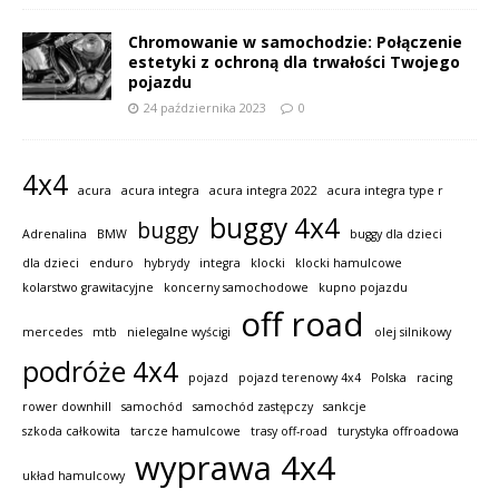
Chromowanie w samochodzie: Połączenie
estetyki z ochroną dla trwałości Twojego
pojazdu
24 października 2023
0
4x4
acura
acura integra
acura integra 2022
acura integra type r
buggy 4x4
buggy
Adrenalina
BMW
buggy dla dzieci
dla dzieci
enduro
hybrydy
integra
klocki
klocki hamulcowe
kolarstwo grawitacyjne
koncerny samochodowe
kupno pojazdu
off road
mercedes
mtb
nielegalne wyścigi
olej silnikowy
podróże 4x4
pojazd
pojazd terenowy 4x4
Polska
racing
rower downhill
samochód
samochód zastępczy
sankcje
szkoda całkowita
tarcze hamulcowe
trasy off-road
turystyka offroadowa
wyprawa 4x4
układ hamulcowy