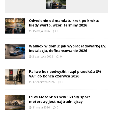
Odwołanie od mandatu krok po kroku:
kiedy warto, wzór, terminy 2026
15 maja 2026
0
Wallbox w domu: jak wybrać ładowarkę EV,
instalacja, dofinansowanie 2026
2 czerwca 2026
0
Paliwo bez podwyżki: rząd przedłuża 8%
VAT do końca czerwca 2026
17 czerwca 2026
0
F1 vs MotoGP vs WRC: który sport
motorowy jest najtrudniejszy
11 maja 2026
0