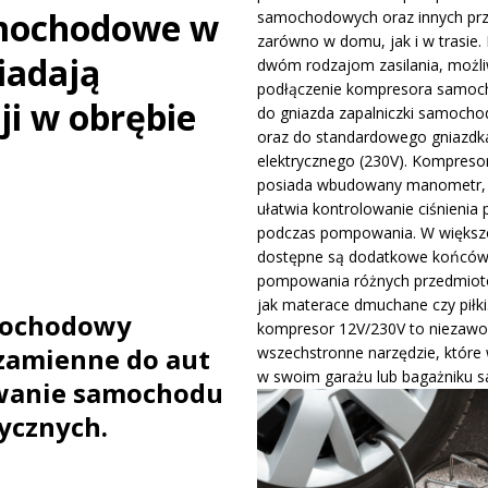
amochodowe w
samochodowych oraz innych pr
ywa IndyCar w Nashville i ucieka w mistrzostwach
WIADOMOŚCI
zarówno w domu, jak i w trasie. 
iadają
dwóm rodzajom zasilania, możli
podłączenie kompresora samo
ge – osiągi, wersje silnikowe i pierwsze wrażenia z jazdy testowej
ji w obrębie
do gniazda zapalniczki samocho
oraz do standardowego gniazdk
elektrycznego (230V). Kompreso
posiada wbudowany manometr, 
ułatwia kontrolowanie ciśnienia 
podczas pompowania. W większo
dostępne są dodatkowe końców
pompowania różnych przedmiotó
jak materace dmuchane czy piłki
mochodowy
kompresor 12V/230V to niezawo
zamienne do aut
wszechstronne narzędzie, które
w swoim garażu lub bagażniku 
owanie samochodu
ycznych.