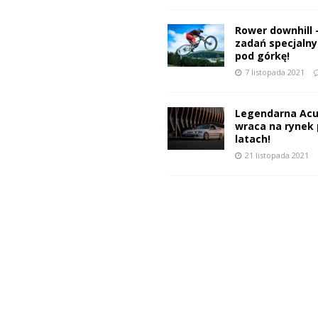
Rower downhill 
zadań specjalnyc
pod górkę!
7 listopada 2021
Legendarna Acu
wraca na rynek 
latach!
21 listopada 2021