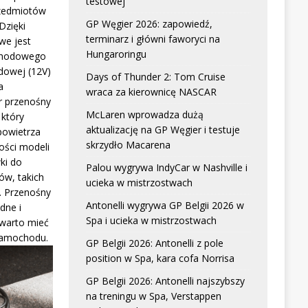
testowej
zedmiotów
GP Węgier 2026: zapowiedź,
Dzięki
terminarz i główni faworyci na
we jest
Hungaroringu
chodowego
dowej (12V)
Days of Thunder 2: Tom Cruise
a
wraca za kierownicę NASCAR
r przenośny
McLaren wprowadza dużą
który
aktualizację na GP Węgier i testuje
powietrza
skrzydło Macarena
ści modeli
ki do
Palou wygrywa IndyCar w Nashville i
w, takich
ucieka w mistrzostwach
. Przenośny
Antonelli wygrywa GP Belgii 2026 w
dne i
Spa i ucieka w mistrzostwach
 warto mieć
samochodu.
GP Belgii 2026: Antonelli z pole
position w Spa, kara cofa Norrisa
GP Belgii 2026: Antonelli najszybszy
na treningu w Spa, Verstappen