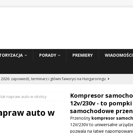
TORYZACJA
PORADY
PREMIERY
WIADOMOŚCI
 2026: zapowiedź, terminarz i główni faworyci na Hungaroringu
Kompresor samoch
tat napraw auto w okolicy
hunder 2: Tom Cruise wraca za kierownicę NASCAR
WIADOMOŚCI
12v/230v - to pompki
apraw auto w
samochodowe przen
Przenośny
kompresor samoc
prowadza dużą aktualizację na GP Węgier i testuje skrzydło Macarena
12V/230V to uniwersalne urządze
WE
pozwala na łatwe napompowani