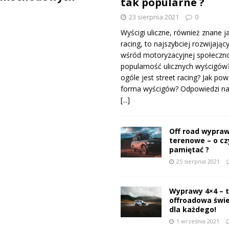
tak popularne ?
23 sierpnia 2021
0
Wyścigi uliczne, również znane j
racing, to najszybciej rozwijający
wśród motoryzacyjnej społeczno
popularność ulicznych wyścigów
ogóle jest street racing? Jak pow
forma wyścigów? Odpowiedzi na 
[...]
Off road wypraw
terenowe – o c
pamiętać ?
25 sierpnia 2021
Wyprawy 4×4 – 
offroadowa świ
dla każdego!
1 września 2021