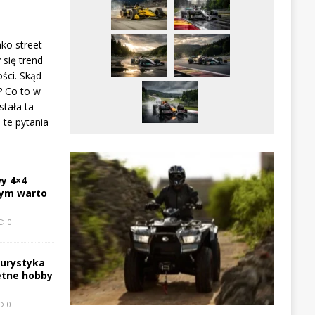
ako street
 się trend
ści. Skąd
? Co to w
stała ta
te pytania
y 4×4
zym warto
0
turystyka
etne hobby
0