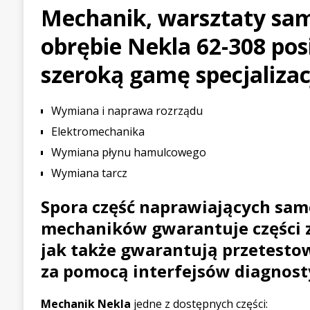
Mechanik, warsztaty s
[ 21 lipca 2026 ]
Palou wygr
obrębie Nekla 62-308 pos
WYŚCIGOWE
[ 30 lipca 2026 ]
Kia Sporta
szeroką gamę specjalizac
PIERWSZE JAZDY
Wymiana i naprawa rozrządu
Elektromechanika
Wymiana płynu hamulcowego
Wymiana tarcz
Spora część naprawiających sa
mechaników gwarantuje części 
jak także gwarantują przetest
za pomocą interfejsów diagnost
Mechanik Nekla
jedne z dostępnych części: