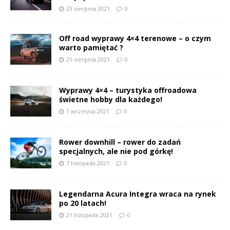
23 sierpnia 2021
0
Off road wyprawy 4×4 terenowe – o czym
warto pamiętać ?
25 sierpnia 2021
0
Wyprawy 4×4 – turystyka offroadowa
świetne hobby dla każdego!
1 września 2021
0
Rower downhill – rower do zadań
specjalnych, ale nie pod górkę!
7 listopada 2021
0
Legendarna Acura Integra wraca na rynek
po 20 latach!
21 listopada 2021
0