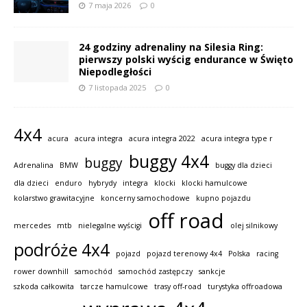
7 maja 2026
0
24 godziny adrenaliny na Silesia Ring:
pierwszy polski wyścig endurance w Święto
Niepodległości
7 listopada 2025
0
4x4
acura
acura integra
acura integra 2022
acura integra type r
buggy 4x4
buggy
Adrenalina
BMW
buggy dla dzieci
dla dzieci
enduro
hybrydy
integra
klocki
klocki hamulcowe
kolarstwo grawitacyjne
koncerny samochodowe
kupno pojazdu
off road
mercedes
mtb
nielegalne wyścigi
olej silnikowy
podróże 4x4
pojazd
pojazd terenowy 4x4
Polska
racing
rower downhill
samochód
samochód zastępczy
sankcje
szkoda całkowita
tarcze hamulcowe
trasy off-road
turystyka offroadowa