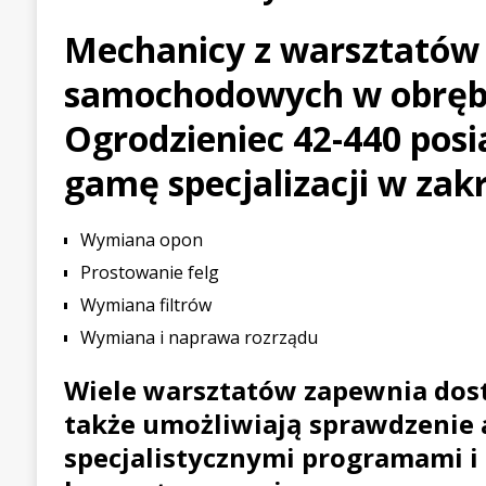
[ 21 lipca 2026 ]
Palou wygr
Mechanicy z warsztatów
WYŚCIGOWE
samochodowych w obręb
[ 30 lipca 2026 ]
Kia Sporta
Ogrodzieniec 42-440 posi
PIERWSZE JAZDY
gamę specjalizacji w zak
Wymiana opon
Prostowanie felg
Wymiana filtrów
Wymiana i naprawa rozrządu
Wiele warsztatów zapewnia dost
także umożliwiają sprawdzenie 
specjalistycznymi programami i 