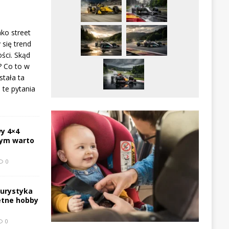
ako street
 się trend
ści. Skąd
? Co to w
stała ta
te pytania
y 4×4
zym warto
0
turystyka
etne hobby
0