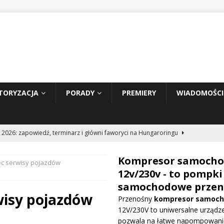
TORYZACJA
PORADY
PREMIERY
WIADOMOŚCI
 2026: zapowiedź, terminarz i główni faworyci na Hungaroringu
Kompresor samoch
c serwisy pojazdów
hunder 2: Tom Cruise wraca za kierownicę NASCAR
WIADOMOŚCI
12v/230v - to pompki
samochodowe przen
wisy pojazdów
Przenośny
kompresor samoc
prowadza dużą aktualizację na GP Węgier i testuje skrzydło Macarena
12V/230V to uniwersalne urządze
WE
pozwala na łatwe napompowani