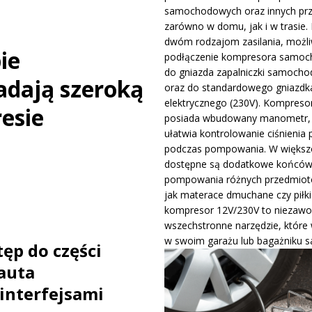
samochodowych oraz innych pr
ywa IndyCar w Nashville i ucieka w mistrzostwach
WIADOMOŚCI
zarówno w domu, jak i w trasie. 
dwóm rodzajom zasilania, możli
ie
podłączenie kompresora samo
ge – osiągi, wersje silnikowe i pierwsze wrażenia z jazdy testowej
do gniazda zapalniczki samocho
adają szeroką
oraz do standardowego gniazdk
elektrycznego (230V). Kompreso
resie
posiada wbudowany manometr, 
ułatwia kontrolowanie ciśnienia 
podczas pompowania. W większo
dostępne są dodatkowe końców
pompowania różnych przedmiotó
jak materace dmuchane czy piłki
kompresor 12V/230V to niezawo
wszechstronne narzędzie, które
w swoim garażu lub bagażniku 
ęp do części
auta
interfejsami