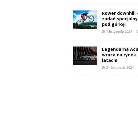
Rower downhill 
zadań specjalnyc
pod górkę!
7 listopada 2021
Legendarna Acu
wraca na rynek 
latach!
21 listopada 2021