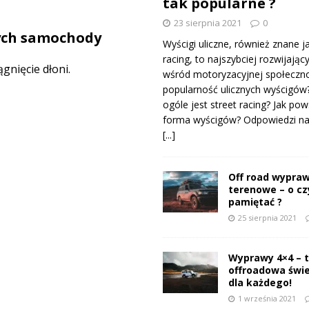
tak popularne ?
23 sierpnia 2021
0
ych samochody
Wyścigi uliczne, również znane j
racing, to najszybciej rozwijający
nięcie dłoni.
wśród motoryzacyjnej społeczno
popularność ulicznych wyścigów
ogóle jest street racing? Jak pow
forma wyścigów? Odpowiedzi na 
[...]
Off road wypraw
terenowe – o c
pamiętać ?
25 sierpnia 2021
Wyprawy 4×4 – 
offroadowa świ
dla każdego!
1 września 2021