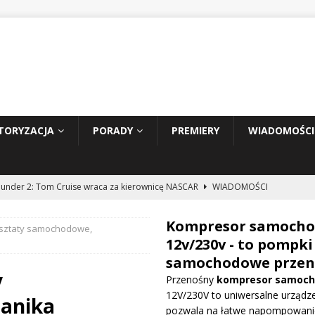
TORYZACJA
PORADY
PREMIERY
WIADOMOŚCI
hunder 2: Tom Cruise wraca za kierownicę NASCAR
WIADOMOŚCI
Kompresor samoch
sztaty samochodowe,
prowadza dużą aktualizację na GP Węgier i testuje skrzydło Macarena
12v/230v - to pompki
WE
samochodowe przen
y
Przenośny
kompresor samoc
ywa IndyCar w Nashville i ucieka w mistrzostwach
WIADOMOŚCI
12V/230V to uniwersalne urządze
anika
pozwala na łatwe napompowani