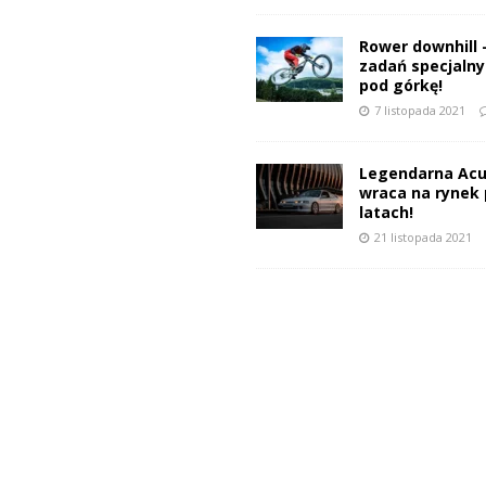
Rower downhill 
zadań specjalnyc
pod górkę!
7 listopada 2021
Legendarna Acu
wraca na rynek 
latach!
21 listopada 2021