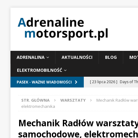
ADRENALINA
AKTUALNOŚCI
BLOG
MO
ELEKTROMOBILNOŚĆ
[ 23 lipca 2026 ]
Days of T
PASEK - WAŻNE WIADOMOŚCI
BRANŻOWE
STR. GŁÓWNA
WARSZTATY
Mechanik Radłów war
[ 22 lipca 2026 ]
McLaren w
elektromechanika
WIADOMOŚCI WYŚCIGO
Mechanik Radłów warsztat
[ 21 lipca 2026 ]
Palou wygr
samochodowe, elektromech
WYŚCIGOWE