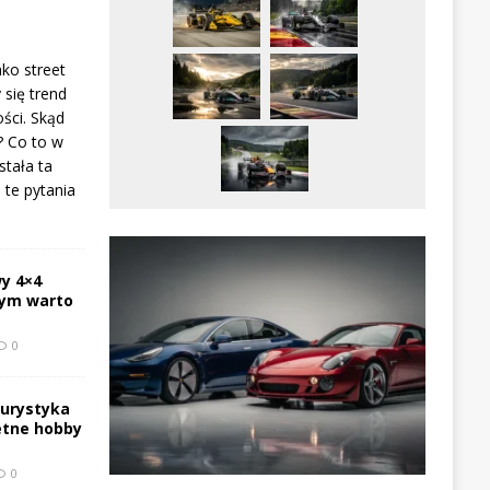
ako street
 się trend
ści. Skąd
? Co to w
stała ta
te pytania
y 4×4
zym warto
0
turystyka
etne hobby
0