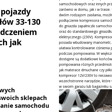
samochodowych oraz innych pr
ge – osiągi, wersje silnikowe i pierwsze wrażenia z jazdy testowej
 pojazdy
zarówno w domu, jak i w trasie. 
dwóm rodzajom zasilania, możli
łów 33-130
podłączenie kompresora samo
 2026: zapowiedź, terminarz i główni faworyci na Hungaroringu
do gniazda zapalniczki samocho
adczeniem
oraz do standardowego gniazdk
elektrycznego (230V). Kompreso
ch jak
posiada wbudowany manometr, 
ułatwia kontrolowanie ciśnienia 
podczas pompowania. W większo
dostępne są dodatkowe końców
pompowania różnych przedmiotó
jak materace dmuchane czy piłki
kompresor 12V/230V to niezawo
wszechstronne narzędzie, które
w swoim garażu lub bagażniku 
owych
swoich sklepach
wanie samochodu