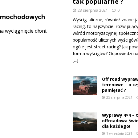
tak popularne ?
23 sierpnia 2021
0
samochodowych
Wyścigi uliczne, również znane j
racing, to najszybciej rozwijający
 wyciągnięcie dłoni.
wśród motoryzacyjnej społeczno
popularność ulicznych wyścigów
ogóle jest street racing? Jak pow
forma wyścigów? Odpowiedzi na 
[...]
Off road wypraw
terenowe – o c
pamiętać ?
25 sierpnia 2021
Wyprawy 4×4 – 
offroadowa świ
dla każdego!
1 września 2021