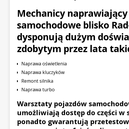
[ 30 lipca 2026 ]
Kia Sporta
Mechanicy naprawiający
PIERWSZE JAZDY
samochodowe blisko Rad
[ 24 lipca 2026 ]
GP Węgier
dysponują dużym doświ
WIADOMOŚCI WYŚCIGOWE
zdobytym przez lata taki
Naprawa oświetlenia
Naprawa kluczyków
Remont silnika
Naprawa turbo
Warsztaty pojazdów samochod
umożliwiają dostęp do części w 
ponadto gwarantują przetesto