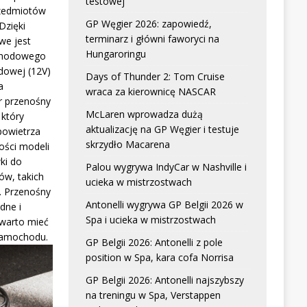
testowej
zedmiotów
GP Węgier 2026: zapowiedź,
Dzięki
terminarz i główni faworyci na
we jest
Hungaroringu
chodowego
dowej (12V)
Days of Thunder 2: Tom Cruise
a
wraca za kierownicę NASCAR
r przenośny
McLaren wprowadza dużą
który
aktualizację na GP Węgier i testuje
powietrza
skrzydło Macarena
ści modeli
ki do
Palou wygrywa IndyCar w Nashville i
w, takich
ucieka w mistrzostwach
. Przenośny
Antonelli wygrywa GP Belgii 2026 w
dne i
Spa i ucieka w mistrzostwach
 warto mieć
samochodu.
GP Belgii 2026: Antonelli z pole
position w Spa, kara cofa Norrisa
GP Belgii 2026: Antonelli najszybszy
na treningu w Spa, Verstappen