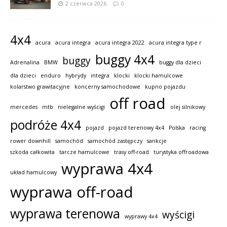
2 czerwca 2026
0
4x4
acura
acura integra
acura integra 2022
acura integra type r
buggy 4x4
buggy
Adrenalina
BMW
buggy dla dzieci
dla dzieci
enduro
hybrydy
integra
klocki
klocki hamulcowe
kolarstwo grawitacyjne
koncerny samochodowe
kupno pojazdu
off road
mercedes
mtb
nielegalne wyścigi
olej silnikowy
podróże 4x4
pojazd
pojazd terenowy 4x4
Polska
racing
rower downhill
samochód
samochód zastępczy
sankcje
szkoda całkowita
tarcze hamulcowe
trasy off-road
turystyka offroadowa
wyprawa 4x4
układ hamulcowy
wyprawa off-road
wyprawa terenowa
wyścigi
wyprawy 4x4