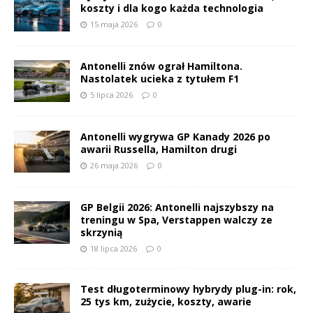
koszty i dla kogo każda technologia
15 maja 2026
0
Antonelli znów ograł Hamiltona.
Nastolatek ucieka z tytułem F1
5 lipca 2026
0
Antonelli wygrywa GP Kanady 2026 po
awarii Russella, Hamilton drugi
26 maja 2026
0
GP Belgii 2026: Antonelli najszybszy na
treningu w Spa, Verstappen walczy ze
skrzynią
18 lipca 2026
0
Test długoterminowy hybrydy plug-in: rok,
25 tys km, zużycie, koszty, awarie