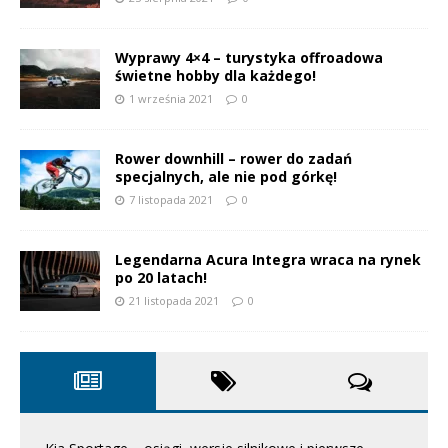
Wyprawy 4×4 – turystyka offroadowa
świetne hobby dla każdego!
1 września 2021
0
Rower downhill – rower do zadań
specjalnych, ale nie pod górkę!
7 listopada 2021
0
Legendarna Acura Integra wraca na rynek
po 20 latach!
21 listopada 2021
0