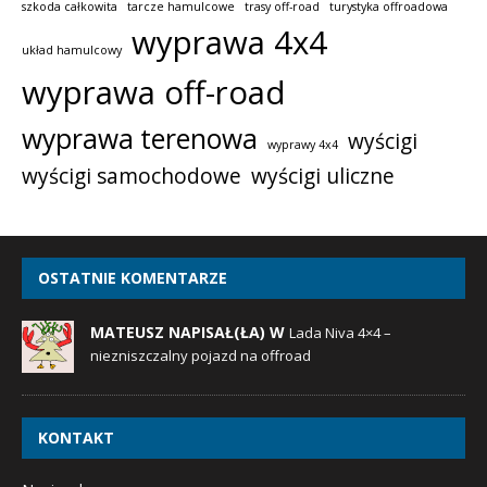
szkoda całkowita
tarcze hamulcowe
trasy off-road
turystyka offroadowa
wyprawa 4x4
układ hamulcowy
wyprawa off-road
wyprawa terenowa
wyścigi
wyprawy 4x4
wyścigi samochodowe
wyścigi uliczne
OSTATNIE KOMENTARZE
MATEUSZ NAPISAŁ(ŁA) W
Lada Niva 4×4 –
niezniszczalny pojazd na offroad
KONTAKT