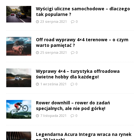
Wyścigi uliczne samochodowe – dlaczego
tak popularne ?
23 sierpnia 2021
0
Off road wyprawy 4×4 terenowe – o czym
warto pamiętać ?
25 sierpnia 2021
0
Wyprawy 4×4 – turystyka offroadowa
świetne hobby dla każdego!
1 września 2021
0
Rower downhill – rower do zadań
specjalnych, ale nie pod górkę!
7 listopada 2021
0
Legendarna Acura Integra wraca na rynek
po 20 latach!