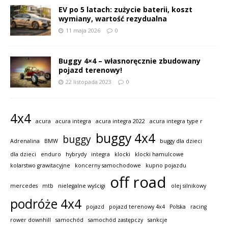
EV po 5 latach: zużycie baterii, koszt
wymiany, wartość rezydualna
11 maja 2026
0
Buggy 4×4 – własnoręcznie zbudowany
pojazd terenowy!
22 listopada 2023
0
4x4
acura
acura integra
acura integra 2022
acura integra type r
buggy 4x4
buggy
Adrenalina
BMW
buggy dla dzieci
dla dzieci
enduro
hybrydy
integra
klocki
klocki hamulcowe
kolarstwo grawitacyjne
koncerny samochodowe
kupno pojazdu
off road
mercedes
mtb
nielegalne wyścigi
olej silnikowy
podróże 4x4
pojazd
pojazd terenowy 4x4
Polska
racing
rower downhill
samochód
samochód zastępczy
sankcje