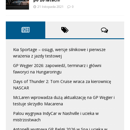
21 listopada 2021
0
Kia Sportage – osiągi, wersje silnikowe i pierwsze
wrażenia z jazdy testowej
GP Węgier 2026: zapowiedź, terminarz i główni
faworyci na Hungaroringu
Days of Thunder 2: Tom Cruise wraca za kierownicę
NASCAR
McLaren wprowadza dużą aktualizację na GP Węgier i
testuje skrzydło Macarena
Palou wygrywa IndyCar w Nashville i ucieka w
mistrzostwach
Antonelli wygrywa GP Belgii 2026 w Spa i ucieka w