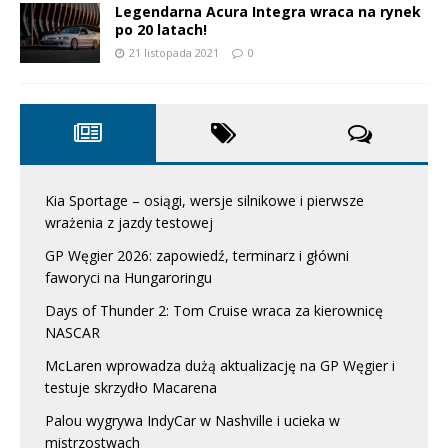
Legendarna Acura Integra wraca na rynek
po 20 latach!
21 listopada 2021
0
Kia Sportage – osiągi, wersje silnikowe i pierwsze
wrażenia z jazdy testowej
GP Węgier 2026: zapowiedź, terminarz i główni
faworyci na Hungaroringu
Days of Thunder 2: Tom Cruise wraca za kierownicę
NASCAR
McLaren wprowadza dużą aktualizację na GP Węgier i
testuje skrzydło Macarena
Palou wygrywa IndyCar w Nashville i ucieka w
mistrzostwach