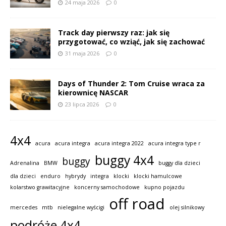
24 maja 2026
0
Track day pierwszy raz: jak się
przygotować, co wziąć, jak się zachować
31 maja 2026
0
Days of Thunder 2: Tom Cruise wraca za
kierownicę NASCAR
23 lipca 2026
0
4x4
acura
acura integra
acura integra 2022
acura integra type r
buggy 4x4
buggy
Adrenalina
BMW
buggy dla dzieci
dla dzieci
enduro
hybrydy
integra
klocki
klocki hamulcowe
kolarstwo grawitacyjne
koncerny samochodowe
kupno pojazdu
off road
mercedes
mtb
nielegalne wyścigi
olej silnikowy
podróże 4x4