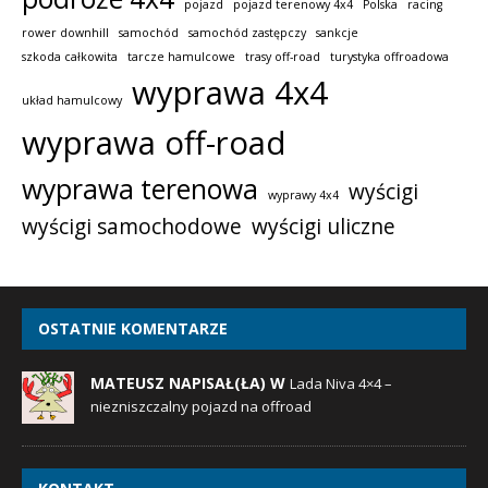
pojazd
pojazd terenowy 4x4
Polska
racing
rower downhill
samochód
samochód zastępczy
sankcje
szkoda całkowita
tarcze hamulcowe
trasy off-road
turystyka offroadowa
wyprawa 4x4
układ hamulcowy
wyprawa off-road
wyprawa terenowa
wyścigi
wyprawy 4x4
wyścigi samochodowe
wyścigi uliczne
OSTATNIE KOMENTARZE
MATEUSZ NAPISAŁ(ŁA) W
Lada Niva 4×4 –
niezniszczalny pojazd na offroad