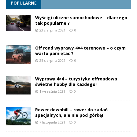
POPULARNE
Wyścigi uliczne samochodowe – dlaczego
tak popularne ?
23 sierpnia 2021
0
Off road wyprawy 4×4 terenowe – o czym
warto pamiętać ?
25 sierpnia 2021
0
Wyprawy 4×4 – turystyka offroadowa
świetne hobby dla każdego!
1 września 2021
0
Rower downhill – rower do zadań
specjalnych, ale nie pod górkę!
7 listopada 2021
0