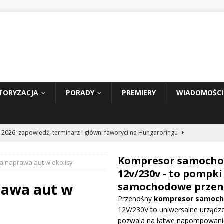
TORYZACJA
PORADY
PREMIERY
WIADOMOŚCI
 2026: zapowiedź, terminarz i główni faworyci na Hungaroringu
Kompresor samoch
a naprawa aut w okolicy
hunder 2: Tom Cruise wraca za kierownicę NASCAR
WIADOMOŚCI
12v/230v - to pompki
rawa aut w
samochodowe przen
Przenośny
kompresor samoc
prowadza dużą aktualizację na GP Węgier i testuje skrzydło Macarena
12V/230V to uniwersalne urządze
WE
pozwala na łatwe napompowani