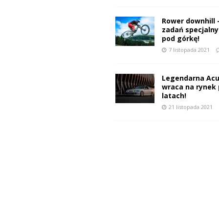
Rower downhill 
zadań specjalnyc
pod górkę!
7 listopada 2021
Legendarna Acu
wraca na rynek 
latach!
21 listopada 2021