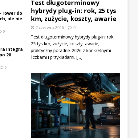
Test długoterminowy
hybrydy plug-in: rok, 25 tys
– rower do
km, zużycie, koszty, awarie
h, ale nie
2 czerwca 2026
0
0
Test długoterminowy hybrydy plug-in: rok,
25 tys km, zużycie, koszty, awarie,
ra Integra
praktyczny poradnik 2026 z konkretnymi
po 20
liczbami i przykładami. […]
0