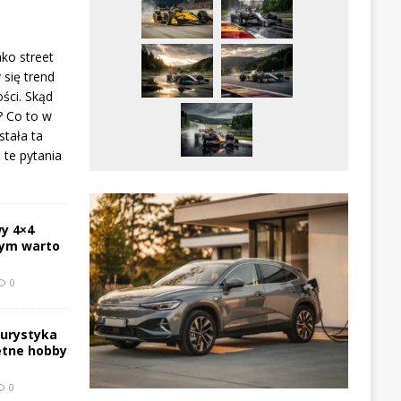
ako street
 się trend
ści. Skąd
? Co to w
stała ta
te pytania
y 4×4
zym warto
0
turystyka
etne hobby
0