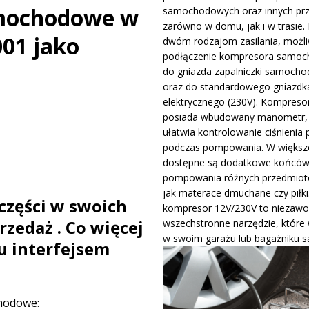
amochodowe w
samochodowych oraz innych pr
ywa IndyCar w Nashville i ucieka w mistrzostwach
WIADOMOŚCI
zarówno w domu, jak i w trasie. 
001 jako
dwóm rodzajom zasilania, możli
podłączenie kompresora samo
ge – osiągi, wersje silnikowe i pierwsze wrażenia z jazdy testowej
do gniazda zapalniczki samocho
oraz do standardowego gniazdk
elektrycznego (230V). Kompreso
posiada wbudowany manometr, 
ułatwia kontrolowanie ciśnienia 
podczas pompowania. W większo
dostępne są dodatkowe końców
pompowania różnych przedmiotó
jak materace dmuchane czy piłki
części w swoich
kompresor 12V/230V to niezawo
zedaż . Co więcej
wszechstronne narzędzie, które
w swoim garażu lub bagażniku 
u interfejsem
hodowe: