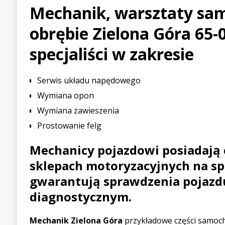
Mechanik, warsztaty s
[ 21 lipca 2026 ]
Palou wygr
obrębie Zielona Góra 65-
WYŚCIGOWE
[ 30 lipca 2026 ]
Kia Sporta
specjaliści w zakresie
PIERWSZE JAZDY
Serwis układu napędowego
Wymiana opon
Wymiana zawieszenia
Prostowanie felg
Mechanicy pojazdowi posiadają 
sklepach motoryzacyjnych na spr
gwarantują sprawdzenia pojazd
diagnostycznym.
Mechanik Zielona Góra
przykładowe części samoc