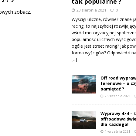
tak popularne ?
23 sierpnia 2021
0
owych zobacz.
Wyścigi uliczne, również znane j
racing, to najszybciej rozwijający
wśród motoryzacyjnej społeczno
popularność ulicznych wyścigów
ogóle jest street racing? Jak pow
forma wyścigów? Odpowiedzi na 
[...]
Off road wypraw
terenowe – o c
pamiętać ?
25 sierpnia 2021
Wyprawy 4×4 – 
offroadowa świ
dla każdego!
1 września 2021