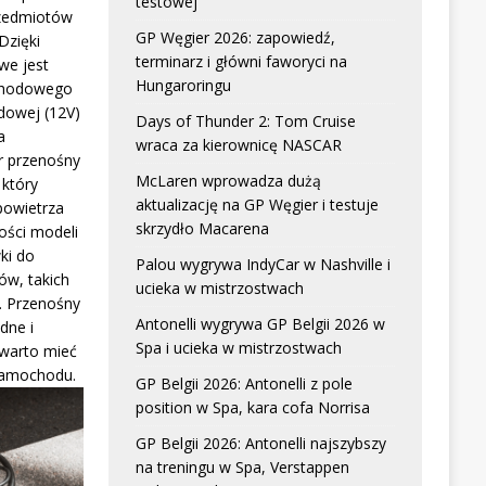
testowej
zedmiotów
GP Węgier 2026: zapowiedź,
Dzięki
terminarz i główni faworyci na
we jest
Hungaroringu
chodowego
dowej (12V)
Days of Thunder 2: Tom Cruise
a
wraca za kierownicę NASCAR
r przenośny
McLaren wprowadza dużą
który
aktualizację na GP Węgier i testuje
powietrza
skrzydło Macarena
ści modeli
ki do
Palou wygrywa IndyCar w Nashville i
w, takich
ucieka w mistrzostwach
. Przenośny
Antonelli wygrywa GP Belgii 2026 w
dne i
Spa i ucieka w mistrzostwach
 warto mieć
samochodu.
GP Belgii 2026: Antonelli z pole
position w Spa, kara cofa Norrisa
GP Belgii 2026: Antonelli najszybszy
na treningu w Spa, Verstappen