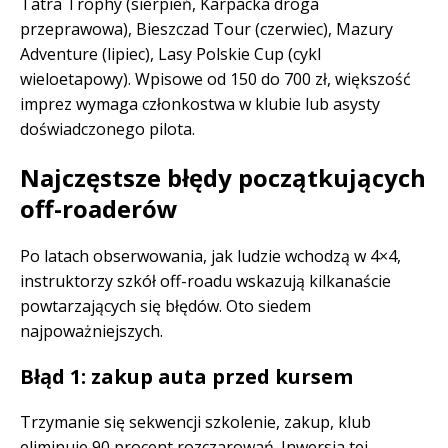
Tatra Trophy (sierpień, Karpacka droga
przeprawowa), Bieszczad Tour (czerwiec), Mazury
Adventure (lipiec), Lasy Polskie Cup (cykl
wieloetapowy). Wpisowe od 150 do 700 zł, większość
imprez wymaga członkostwa w klubie lub asysty
doświadczonego pilota.
Najczęstsze błędy początkujących
off-roaderów
Po latach obserwowania, jak ludzie wchodzą w 4×4,
instruktorzy szkół off-roadu wskazują kilkanaście
powtarzających się błędów. Oto siedem
najpoważniejszych.
Błąd 1: zakup auta przed kursem
Trzymanie się sekwencji szkolenie, zakup, klub
eliminuje 90 procent rozczarowań. Inwersja tej