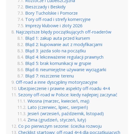
Roztocze i Lubelszczyzna
Bieszczady i Beskidy
Bory Tucholskie i Pomorze
Tory off-road i strefy komercyjne
Imprezy klubowe i zloty 2026
Najczęstsze błędy początkujących off-roaderów
Błąd 1: zakup auta przed kursem
Błąd 2: kupowanie aut z modyfikacjami
Błąd 3: jazda solo na początku
Błąd 4: lekceważenie regulacji prawnych
Błąd 5: brak komunikacji w grupie
Błąd 6: nieumiejętne używanie wyciągarki
Błąd 7: niszczenie terenu
Off-road a inne dyscypliny motoryzacyjne
Ubezpieczenie i prawne aspekty off-roadu 4×4
Sezony off-road w Polsce: kiedy najlepiej zaczynać
Wiosna (marzec, kwiecień, maj)
Lato (czerwiec, lipiec, sierpień)
Jesień (wrzesień, październik, listopad)
Zima (grudzień, styczeń, luty)
Co po pierwszym sezonie: ścieżka rozwoju
Checklist startowy: off-road 4×4 dla początkujących