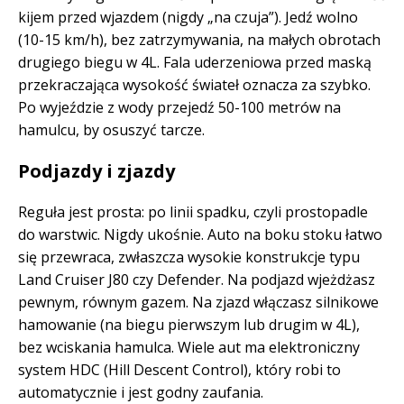
kijem przed wjazdem (nigdy „na czuja”). Jedź wolno
(10-15 km/h), bez zatrzymywania, na małych obrotach
drugiego biegu w 4L. Fala uderzeniowa przed maską
przekraczająca wysokość świateł oznacza za szybko.
Po wyjeździe z wody przejedź 50-100 metrów na
hamulcu, by osuszyć tarcze.
Podjazdy i zjazdy
Reguła jest prosta: po linii spadku, czyli prostopadle
do warstwic. Nigdy ukośnie. Auto na boku stoku łatwo
się przewraca, zwłaszcza wysokie konstrukcje typu
Land Cruiser J80 czy Defender. Na podjazd wjeżdżasz
pewnym, równym gazem. Na zjazd włączasz silnikowe
hamowanie (na biegu pierwszym lub drugim w 4L),
bez wciskania hamulca. Wiele aut ma elektroniczny
system HDC (Hill Descent Control), który robi to
automatycznie i jest godny zaufania.