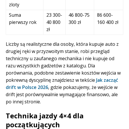
zloty
Suma
23 300-
46 800-75
86 600-
pierwszy rok
40 800
300 zł
160 400 zł
zł
Liczby są realistyczne dla osoby, która kupuje auto z
drugiej ręki w przyzwoitym stanie, robi przegląd
techniczny u zaufanego mechanika i nie kupuje od
razu wszystkich gadżetów z katalogu. Dla
porównania, podobne zestawienie kosztów wejścia w
pokrewną dyscyplinę znajdziesz w tekście
Jak zacząć
drift w Polsce 2026
, gdzie pokazujemy, że wejście w
drift jest porównywalnie wymagające finansowo, ale
po innej stronie.
Technika jazdy 4×4 dla
początkujących