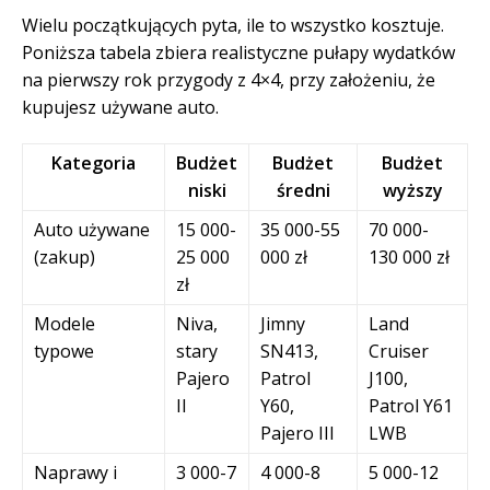
Wielu początkujących pyta, ile to wszystko kosztuje.
Poniższa tabela zbiera realistyczne pułapy wydatków
na pierwszy rok przygody z 4×4, przy założeniu, że
kupujesz używane auto.
Kategoria
Budżet
Budżet
Budżet
niski
średni
wyższy
Auto używane
15 000-
35 000-55
70 000-
(zakup)
25 000
000 zł
130 000 zł
zł
Modele
Niva,
Jimny
Land
typowe
stary
SN413,
Cruiser
Pajero
Patrol
J100,
II
Y60,
Patrol Y61
Pajero III
LWB
Naprawy i
3 000-7
4 000-8
5 000-12