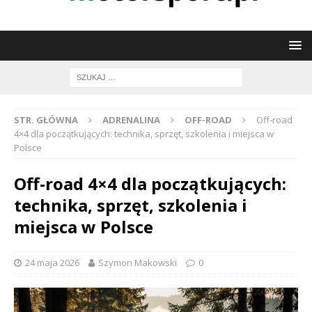
STR. GŁÓWNA
ADRENALINA
OFF-ROAD
Off-road
4×4 dla początkujących: technika, sprzęt, szkolenia i miejsca w
Polsce
Off-road 4×4 dla początkujących:
technika, sprzęt, szkolenia i
miejsca w Polsce
24 maja 2026
Szymon Makowski
0