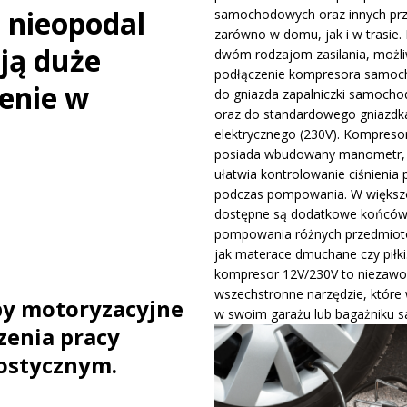
 nieopodal
samochodowych oraz innych pr
ywa IndyCar w Nashville i ucieka w mistrzostwach
WIADOMOŚCI
zarówno w domu, jak i w trasie. 
ają duże
dwóm rodzajom zasilania, możli
podłączenie kompresora samo
ge – osiągi, wersje silnikowe i pierwsze wrażenia z jazdy testowej
zenie w
do gniazda zapalniczki samocho
oraz do standardowego gniazdk
elektrycznego (230V). Kompreso
posiada wbudowany manometr, 
ułatwia kontrolowanie ciśnienia 
podczas pompowania. W większo
dostępne są dodatkowe końców
pompowania różnych przedmiotó
jak materace dmuchane czy piłki
kompresor 12V/230V to niezawo
wszechstronne narzędzie, które
py motoryzacyjne
w swoim garażu lub bagażniku 
zenia pracy
ostycznym.