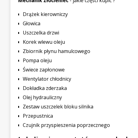
Mechanik Złocieniec
- jakie części kupić ?
Drążek kierowniczy
Głowica
Uszczelka drzwi
Korek wlewu oleju
Zbiornik płynu hamulcowego
Pompa oleju
Świece zapłonowe
Wentylator chłodnicy
Dokładka zderzaka
Olej hydrauliczny
Zestaw uszczelek bloku silnika
Przepustnica
Czujnik przyspieszenia poprzecznego