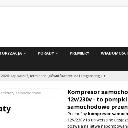
TORYZACJA
PORADY
PREMIERY
WIADOMOŚCI
 2026: zapowiedź, terminarz i główni faworyci na Hungaroringu
Kompresor samoch
 warsztaty samochodowe
hunder 2: Tom Cruise wraca za kierownicę NASCAR
WIADOMOŚCI
12v/230v - to pompki
aty
samochodowe przen
Przenośny
kompresor samoc
prowadza dużą aktualizację na GP Węgier i testuje skrzydło Macarena
12V/230V to uniwersalne urządze
WE
pozwala na łatwe napompowani