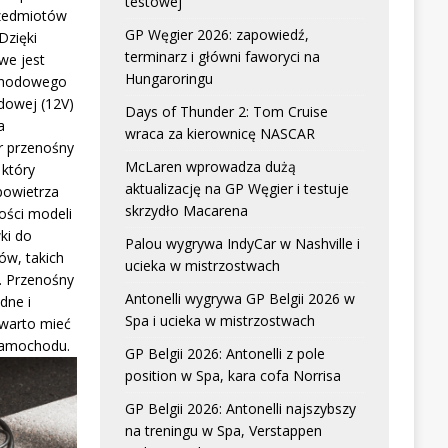
testowej
zedmiotów
GP Węgier 2026: zapowiedź,
Dzięki
terminarz i główni faworyci na
we jest
Hungaroringu
chodowego
dowej (12V)
Days of Thunder 2: Tom Cruise
a
wraca za kierownicę NASCAR
r przenośny
McLaren wprowadza dużą
który
aktualizację na GP Węgier i testuje
powietrza
skrzydło Macarena
ści modeli
ki do
Palou wygrywa IndyCar w Nashville i
w, takich
ucieka w mistrzostwach
. Przenośny
Antonelli wygrywa GP Belgii 2026 w
dne i
Spa i ucieka w mistrzostwach
 warto mieć
samochodu.
GP Belgii 2026: Antonelli z pole
position w Spa, kara cofa Norrisa
GP Belgii 2026: Antonelli najszybszy
na treningu w Spa, Verstappen