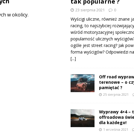
ych
tak popularne ?
23 sierpnia 2021
0
h w okolicy.
Wyścigi uliczne, również znane j
racing, to najszybciej rozwijający
wśród motoryzacyjnej społeczno
popularność ulicznych wyścigów
ogóle jest street racing? Jak pow
forma wyścigów? Odpowiedzi na 
[...]
Off road wypraw
terenowe – o c
pamiętać ?
25 sierpnia 2021
Wyprawy 4×4 – 
offroadowa świ
dla każdego!
1 września 2021