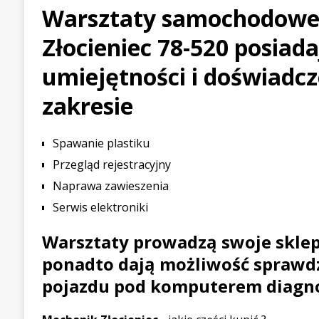
Warsztaty samochodowe
[ 21 lipca 2026 ]
Palou wygr
Złocieniec 78-520 posiad
WYŚCIGOWE
[ 30 lipca 2026 ]
Kia Sporta
umiejętności i doświadc
PIERWSZE JAZDY
zakresie
Spawanie plastiku
Przegląd rejestracyjny
Naprawa zawieszenia
Serwis elektroniki
Warsztaty prowadzą swoje skle
ponadto dają możliwość sprawd
pojazdu pod komputerem diagn