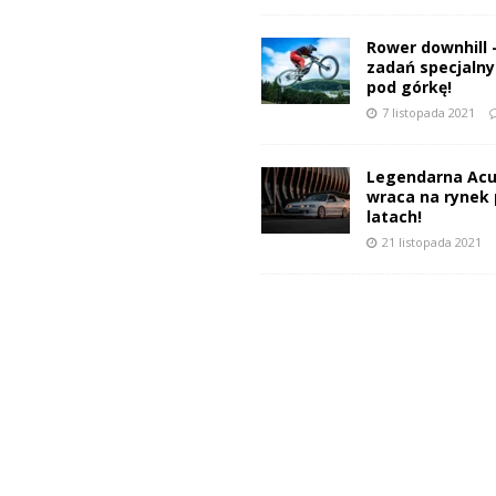
Rower downhill 
zadań specjalnyc
pod górkę!
7 listopada 2021
Legendarna Acu
wraca na rynek 
latach!
21 listopada 2021