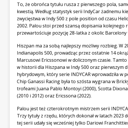
To, że obrońca tytułu rusza z pierwszego pola, samo
kwestią. Według statystyk serii IndyCar żadnemu kie
zwycięstwa w Indy 500 z pole position od czasu Hel
2002. Palou stoi przed szansą dopisania kolejnego 
przewartościuje pozycję 28-latka z okolic Barcelony
Hiszpan ma za sobą najlepszy możliwy rozbieg. W 20
Indianapolis 500, prowadząc przez ostatnie 14 okrą
Marcusowi Ericssonowi w doliczonym czasie. Tamto
w historii dla Hiszpana w Indy 500 oraz pierwszym
hybrydowym, który serie INDYCAR wprowadziła w po
Chip Ganassi Racing była to szósta wygrana w Brick
trofeami Juana Pablo Montoyi (2000), Scotta Dixona 
(2010 i 2012) oraz Ericssona (2022).
Palou jest też czterokrotnym mistrzem serii INDYCAR
Trzy tytuły z rzędu, których dokonał w latach 2023 
tej serii udały się wcześniej tylko Dariowi Franchit