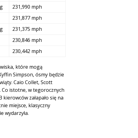
ng
231,990 mph
231,877 mph
ng
231,375 mph
230,846 mph
230,442 mph
azwiska, które mogą
Kyffin Simpson, ósmy będzie
ąty. Caio Collet, Scott
 Co istotne, w tegorocznych
3 kierowców załapało się na
nie miejsce, klasyczny
e wydarzyła.