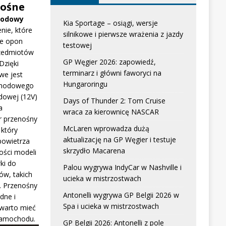
ośne
hodowy
Kia Sportage – osiągi, wersje
nie, które
silnikowe i pierwsze wrażenia z jazdy
e opon
testowej
zedmiotów
GP Węgier 2026: zapowiedź,
Dzięki
terminarz i główni faworyci na
we jest
Hungaroringu
chodowego
dowej (12V)
Days of Thunder 2: Tom Cruise
a
wraca za kierownicę NASCAR
r przenośny
McLaren wprowadza dużą
który
aktualizację na GP Węgier i testuje
powietrza
skrzydło Macarena
ści modeli
ki do
Palou wygrywa IndyCar w Nashville i
w, takich
ucieka w mistrzostwach
. Przenośny
Antonelli wygrywa GP Belgii 2026 w
dne i
Spa i ucieka w mistrzostwach
 warto mieć
samochodu.
GP Belgii 2026: Antonelli z pole