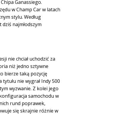
 Chipa Ganassiego.
 rzędu w Champ Car w latach
tnym stylu. Według
st dziś najmłodszym
ji nie chciał uchodzić za
oria niż jedno sztywne
to bierze taką pozycję
 tytułu nie wygrał Indy 500
tym wyzwanie. Z kolei jego
e konfiguracja samochodu w
tnich rund poprawek,
wuje się skrajnie różnie w