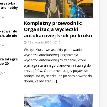
turystyka
etne hobby
0
Kompletny przewodnik:
Organizacja wycieczki
– rower do
autokarowej krok po kroku
h, ale nie
18 stycznia 2024
0
0
Wstęp: Kluczowe aspekty planowania
wycieczki autokarowej Organizacja
ra Integra
wycieczki autokarowej to zadanie, które
po 20
wymaga starannego planowania i uwagi do
szczegółów. Od momentu, gdy pojawi się
0
pomysł na wycieczkę, aż po sam powrót do
domu, każdy etap
[...]