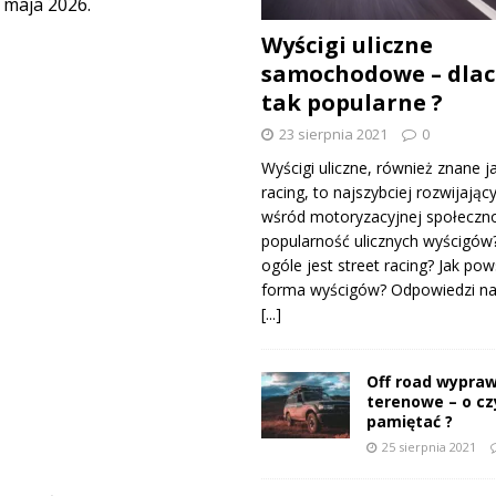
 maja 2026.
Wyścigi uliczne
samochodowe – dlac
tak popularne ?
23 sierpnia 2021
0
Wyścigi uliczne, również znane j
racing, to najszybciej rozwijający
wśród motoryzacyjnej społeczno
popularność ulicznych wyścigów
ogóle jest street racing? Jak pow
forma wyścigów? Odpowiedzi na 
[...]
Off road wypraw
terenowe – o c
pamiętać ?
25 sierpnia 2021