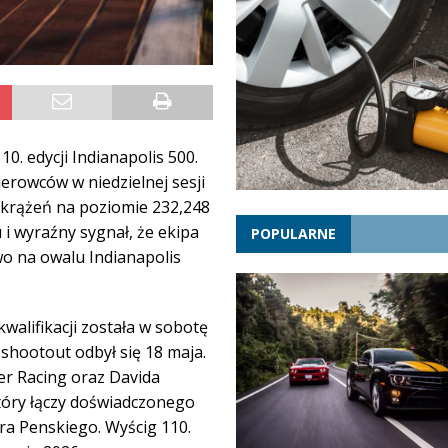
0. edycji Indianapolis 500.
erowców w niedzielnej sesji
 okrążeń na poziomie 232,248
 i wyraźny sygnał, że ekipa
POPULARNE
o na owalu Indianapolis
walifikacji została w sobotę
shootout odbył się 18 maja.
er Racing oraz Davida
tóry łączy doświadczonego
a Penskiego. Wyścig 110.