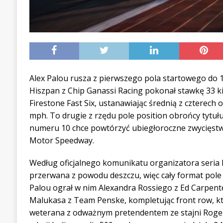
Alex Palou rusza z pierwszego pola startowego do 11
Hiszpan z Chip Ganassi Racing pokonał stawkę 33 ki
Firestone Fast Six, ustanawiając średnią z czterech
mph. To drugie z rzędu pole position obrońcy tytułu
numeru 10 chce powtórzyć ubiegłoroczne zwycięstw
Motor Speedway.
Według oficjalnego komunikatu organizatora seria k
przerwana z powodu deszczu, więc cały format pole 
Palou ograł w nim Alexandra Rossiego z Ed Carpent
Malukasa z Team Penske, kompletując front row, k
weterana z odważnym pretendentem ze stajni Roger