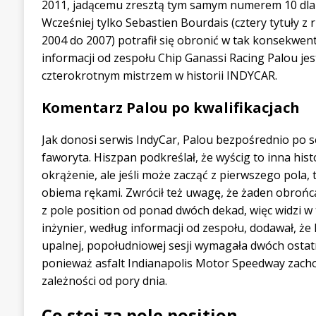
2011, jadącemu zresztą tym samym numerem 10 dla
Wcześniej tylko Sebastien Bourdais (cztery tytuły z
2004 do 2007) potrafił się obronić w tak konsekwen
informacji od zespołu Chip Ganassi Racing Palou je
czterokrotnym mistrzem w historii INDYCAR.
Komentarz Palou po kwalifikacjach
Jak donosi serwis IndyCar, Palou bezpośrednio po ses
faworyta. Hiszpan podkreślał, że wyścig to inna hist
okrążenie, ale jeśli może zacząć z pierwszego pola, 
obiema rękami. Zwrócił też uwagę, że żaden obrońca
z pole position od ponad dwóch dekad, więc widzi w 
inżynier, według informacji od zespołu, dodawał, ż
upalnej, popołudniowej sesji wymagała dwóch osta
ponieważ asfalt Indianapolis Motor Speedway zacho
zależności od pory dnia.
Co stoi za pole position