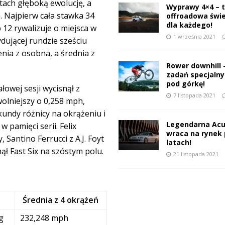
atach głęboką ewolucję, a
Wyprawy 4×4 – 
 Najpierw cała stawka 34
offroadowa świ
dla każdego!
 12 rywalizuje o miejsca w
1 września 2021
ydującej rundzie sześciu
nia z osobna, a średnia z
Rower downhill 
zadań specjalnyc
pod górkę!
łowej sesji wycisnął z
7 listopada 2021
olniejszy o 0,258 mph,
kundy różnicy na okrążeniu i
Legendarna Acu
 pamięci serii. Felix
wraca na rynek 
 Santino Ferrucci z A.J. Foyt
latach!
ł Fast Six na szóstym polu.
21 listopada 2021
Średnia z 4 okrążeń
g
232,248 mph