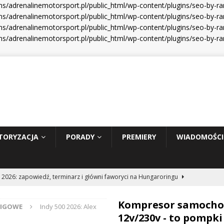
s/adrenalinemotorsport.pl/public_html/wp-content/plugins/seo-by-r
s/adrenalinemotorsport.pl/public_html/wp-content/plugins/seo-by-ra
s/adrenalinemotorsport.pl/public_html/wp-content/plugins/seo-by-ra
s/adrenalinemotorsport.pl/public_html/wp-content/plugins/seo-by-r
TORYZACJA
PORADY
PREMIERY
WIADOMOŚCI
 2026: zapowiedź, terminarz i główni faworyci na Hungaroringu
Kompresor samoch
CIGOWE
Indy 500 2026: Alex
hunder 2: Tom Cruise wraca za kierownicę NASCAR
WIADOMOŚCI
12v/230v - to pompki