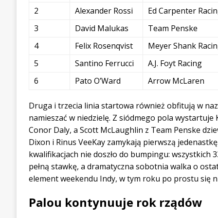
2
Alexander Rossi
Ed Carpenter Raci
3
David Malukas
Team Penske
4
Felix Rosenqvist
Meyer Shank Raci
5
Santino Ferrucci
A.J. Foyt Racing
6
Pato O’Ward
Arrow McLaren
Druga i trzecia linia startowa również obfitują w n
namieszać w niedzielę. Z siódmego pola wystartuje 
Conor Daly, a Scott McLaughlin z Team Penske dziewi
Dixon i Rinus VeeKay zamykają pierwszą jedenastkę.
kwalifikacjach nie doszło do bumpingu: wszystkich 3
pełną stawkę, a dramatyczna sobotnia walka o ostat
element weekendu Indy, w tym roku po prostu się ni
Palou kontynuuje rok rządów