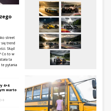
zego
ako street
 się trend
ści. Skąd
? Co to w
stała ta
te pytania
y 4×4
zym warto
0