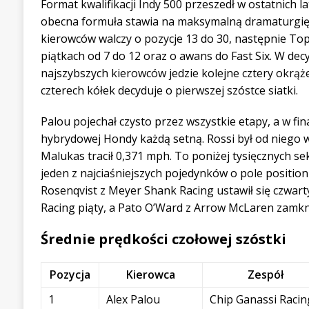
Format kwalifikacji Indy 500 przeszedł w ostatnich l
obecna formuła stawia na maksymalną dramaturgię.
kierowców walczy o pozycje 13 do 30, następnie Top
piątkach od 7 do 12 oraz o awans do Fast Six. W dec
najszybszych kierowców jedzie kolejne cztery okrąże
czterech kółek decyduje o pierwszej szóstce siatki.
Palou pojechał czysto przez wszystkie etapy, a w fina
hybrydowej Hondy każdą setną. Rossi był od niego w
Malukas tracił 0,371 mph. To poniżej tysięcznych se
jeden z najciaśniejszych pojedynków o pole position w
Rosenqvist z Meyer Shank Racing ustawił się czwarty,
Racing piąty, a Pato O’Ward z Arrow McLaren zamkną
Średnie prędkości czołowej szóstki
Pozycja
Kierowca
Zespół
1
Alex Palou
Chip Ganassi Racin