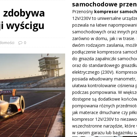
samochodowe przen
ou zdobywa
Przenośny
kompresor samoc
prowadza dużą aktualizację na GP Węgier i testuje skrzydło Macarena
12V/230V to uniwersalne urządze
ji wyścigu
WE
pozwala na łatwe napompowani
samochodowych oraz innych pr
ywa IndyCar w Nashville i ucieka w mistrzostwach
WIADOMOŚCI
zarówno w domu, jak i w trasie. 
domości
0
dwóm rodzajom zasilania, możli
podłączenie kompresora samo
ge – osiągi, wersje silnikowe i pierwsze wrażenia z jazdy testowej
do gniazda zapalniczki samocho
oraz do standardowego gniazdk
elektrycznego (230V). Kompreso
posiada wbudowany manometr, 
ułatwia kontrolowanie ciśnienia 
podczas pompowania. W większo
dostępne są dodatkowe końców
pompowania różnych przedmiotó
jak materace dmuchane czy piłki
kompresor 12V/230V to niezawo
wszechstronne narzędzie, które
w swoim garażu lub bagażniku 