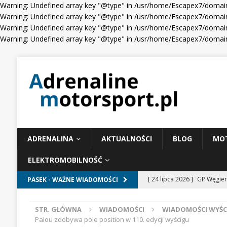
Warning: Undefined array key "@type" in /usr/home/Escapex7/domain
Warning: Undefined array key "@type" in /usr/home/Escapex7/domain
Warning: Undefined array key "@type" in /usr/home/Escapex7/domain
Warning: Undefined array key "@type" in /usr/home/Escapex7/domain
ADRENALINA
AKTUALNOŚCI
BLOG
MO
ELEKTROMOBILNOŚĆ
[ 24 lipca 2026 ]
GP Węgier
PASEK - WAŻNE WIADOMOŚCI
WIADOMOŚCI WYŚCIGOWE
STR. GŁÓWNA
WIADOMOŚCI
WIADOMOŚCI WYŚ
[ 23 lipca 2026 ]
Days of T
Palou zdobywa pole position w 110. edycji wyścigu