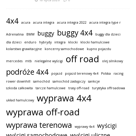
4x4
acura
acura integra
acura integra 2022
acura integra type r
buggy 4x4
buggy
Adrenalina
BMW
buggy dla dzieci
dla dzieci
enduro
hybrydy
integra
klocki
klocki hamulcowe
kolarstwo grawitacyjne
koncerny samochodowe
kupno pojazdu
off road
mercedes
mtb
nielegalne wyścigi
olej silnikowy
podróże 4x4
pojazd
pojazd terenowy 4x4
Polska
racing
rower downhill
samochód
samochód zastępczy
sankcje
szkoda całkowita
tarcze hamulcowe
trasy off-road
turystyka offroadowa
wyprawa 4x4
układ hamulcowy
wyprawa off-road
wyprawa terenowa
wyścigi
wyprawy 4x4
wyścigi samochodowe
wyścigi uliczne