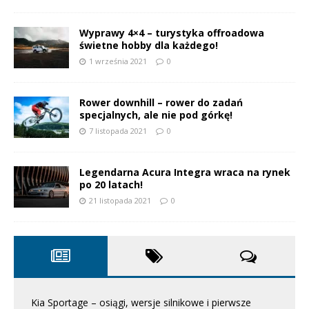
Wyprawy 4×4 – turystyka offroadowa
świetne hobby dla każdego!
1 września 2021
0
Rower downhill – rower do zadań
specjalnych, ale nie pod górkę!
7 listopada 2021
0
Legendarna Acura Integra wraca na rynek
po 20 latach!
21 listopada 2021
0
Kia Sportage – osiągi, wersje silnikowe i pierwsze