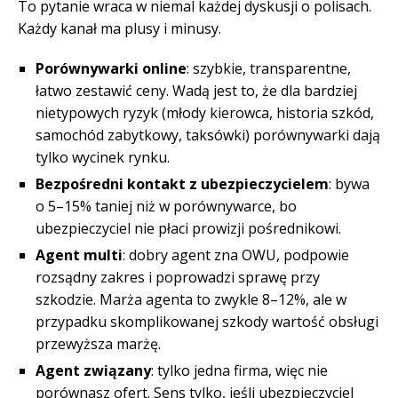
To pytanie wraca w niemal każdej dyskusji o polisach.
Każdy kanał ma plusy i minusy.
Porównywarki online
: szybkie, transparentne,
łatwo zestawić ceny. Wadą jest to, że dla bardziej
nietypowych ryzyk (młody kierowca, historia szkód,
samochód zabytkowy, taksówki) porównywarki dają
tylko wycinek rynku.
Bezpośredni kontakt z ubezpieczycielem
: bywa
o 5–15% taniej niż w porównywarce, bo
ubezpieczyciel nie płaci prowizji pośrednikowi.
Agent multi
: dobry agent zna OWU, podpowie
rozsądny zakres i poprowadzi sprawę przy
szkodzie. Marża agenta to zwykle 8–12%, ale w
przypadku skomplikowanej szkody wartość obsługi
przewyższa marżę.
Agent związany
: tylko jedna firma, więc nie
porównasz ofert. Sens tylko, jeśli ubezpieczyciel