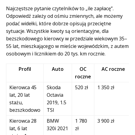
Najczęstsze pytanie czytelników to „ile zapłacę”.
Odpowiedź zależy od ośmiu zmiennych, ale możemy
podać widełki, które dobrze opisują przeciętne
sytuacje. Wszystkie kwoty są orientacyjne, dla
bezszkodowego kierowcy w przedziale wiekowym 35–
55 lat, mieszkającego w mieście wojewódzkim, z autem
osobowym i licznikiem do 20 tys. km rocznie.
Profil
Auto
OC
AC roczne
roczne
Kierowca 45
Skoda
520 zł
1 350 zł
lat, 20 lat
Octavia
stażu,
2019, 1.5
bezszkodowo
TSI
Kierowca 28
BMW
1 780
3 900 zł
lat, 6 lat
320i 2021
zł