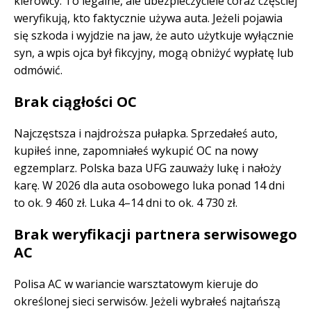
kierowcy. To legalne, ale ubezpieczyciele coraz częściej
weryfikują, kto faktycznie używa auta. Jeżeli pojawia
się szkoda i wyjdzie na jaw, że auto użytkuje wyłącznie
syn, a wpis ojca był fikcyjny, mogą obniżyć wypłatę lub
odmówić.
Brak ciągłości OC
Najczęstsza i najdroższa pułapka. Sprzedałeś auto,
kupiłeś inne, zapomniałeś wykupić OC na nowy
egzemplarz. Polska baza UFG zauważy lukę i nałoży
karę. W 2026 dla auta osobowego luka ponad 14 dni
to ok. 9 460 zł. Luka 4–14 dni to ok. 4 730 zł.
Brak weryfikacji partnera serwisowego
AC
Polisa AC w wariancie warsztatowym kieruje do
określonej sieci serwisów. Jeżeli wybrałeś najtańszą