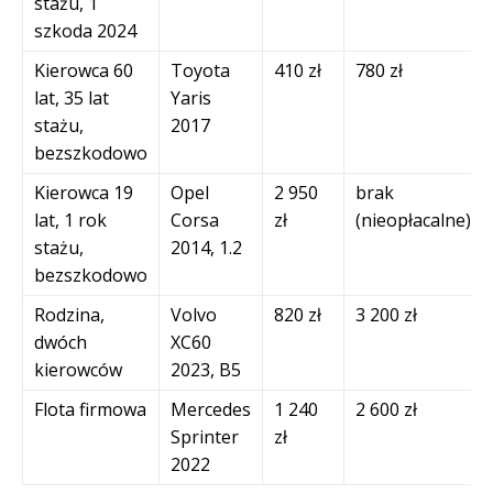
stażu, 1
szkoda 2024
Kierowca 60
Toyota
410 zł
780 zł
lat, 35 lat
Yaris
stażu,
2017
bezszkodowo
Kierowca 19
Opel
2 950
brak
lat, 1 rok
Corsa
zł
(nieopłacalne)
stażu,
2014, 1.2
bezszkodowo
Rodzina,
Volvo
820 zł
3 200 zł
dwóch
XC60
kierowców
2023, B5
Flota firmowa
Mercedes
1 240
2 600 zł
Sprinter
zł
2022