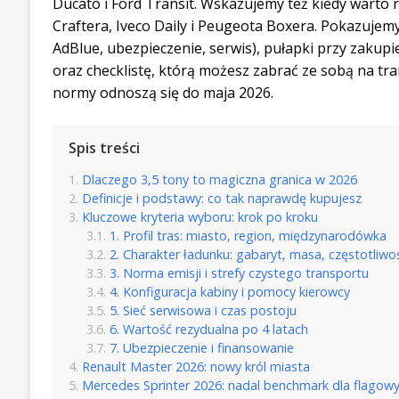
Ducato i Ford Transit. Wskazujemy też kiedy warto
Craftera, Iveco Daily i Peugeota Boxera. Pokazujemy
AdBlue, ubezpieczenie, serwis), pułapki przy zaku
oraz checklistę, którą możesz zabrać ze sobą na tra
normy odnoszą się do maja 2026.
Spis treści
Dlaczego 3,5 tony to magiczna granica w 2026
Definicje i podstawy: co tak naprawdę kupujesz
Kluczowe kryteria wyboru: krok po kroku
1. Profil tras: miasto, region, międzynarodówka
2. Charakter ładunku: gabaryt, masa, częstotliwo
3. Norma emisji i strefy czystego transportu
4. Konfiguracja kabiny i pomocy kierowcy
5. Sieć serwisowa i czas postoju
6. Wartość rezydualna po 4 latach
7. Ubezpieczenie i finansowanie
Renault Master 2026: nowy król miasta
Mercedes Sprinter 2026: nadal benchmark dla flagowy