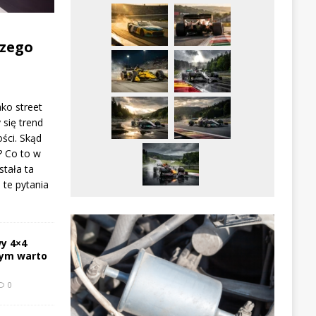
zego
ako street
 się trend
ści. Skąd
? Co to w
stała ta
te pytania
y 4×4
zym warto
0