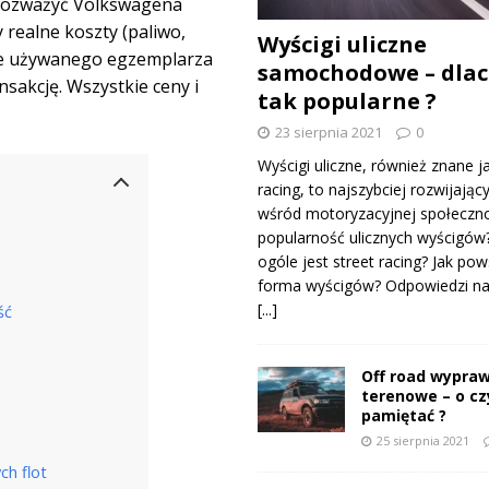
 rozważyć Volkswagena
 realne koszty (paliwo,
Wyścigi uliczne
pie używanego egzemplarza
samochodowe – dlac
nsakcję. Wszystkie ceny i
tak popularne ?
23 sierpnia 2021
0
Wyścigi uliczne, również znane j
racing, to najszybciej rozwijający
wśród motoryzacyjnej społeczno
popularność ulicznych wyścigów
ogóle jest street racing? Jak pow
forma wyścigów? Odpowiedzi na 
[...]
ść
Off road wypraw
terenowe – o c
pamiętać ?
25 sierpnia 2021
ch flot