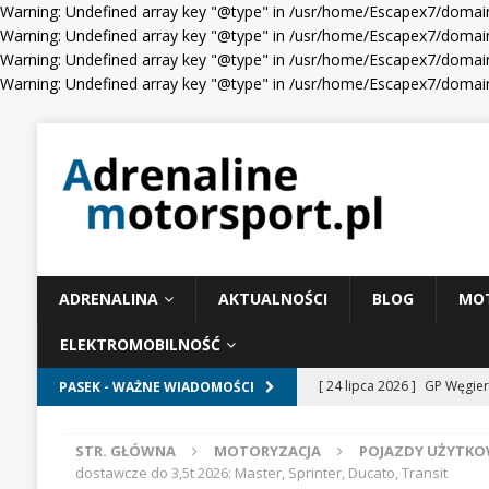
Warning: Undefined array key "@type" in /usr/home/Escapex7/domain
Warning: Undefined array key "@type" in /usr/home/Escapex7/domain
Warning: Undefined array key "@type" in /usr/home/Escapex7/domain
Warning: Undefined array key "@type" in /usr/home/Escapex7/domain
ADRENALINA
AKTUALNOŚCI
BLOG
MO
ELEKTROMOBILNOŚĆ
[ 24 lipca 2026 ]
GP Węgier
PASEK - WAŻNE WIADOMOŚCI
WIADOMOŚCI WYŚCIGOWE
STR. GŁÓWNA
MOTORYZACJA
POJAZDY UŻYTKO
[ 23 lipca 2026 ]
Days of T
dostawcze do 3,5t 2026: Master, Sprinter, Ducato, Transit