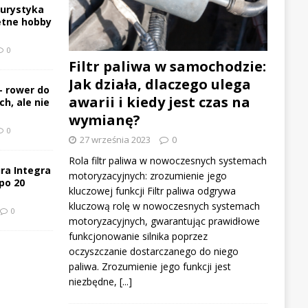
turystyka
etne hobby
0
Filtr paliwa w samochodzie:
Jak działa, dlaczego ulega
– rower do
awarii i kiedy jest czas na
h, ale nie
wymianę?
0
27 września 2023
0
Rola filtr paliwa w nowoczesnych systemach
ra Integra
motoryzacyjnych: zrozumienie jego
po 20
kluczowej funkcji Filtr paliwa odgrywa
kluczową rolę w nowoczesnych systemach
0
motoryzacyjnych, gwarantując prawidłowe
funkcjonowanie silnika poprzez
oczyszczanie dostarczanego do niego
paliwa. Zrozumienie jego funkcji jest
niezbędne,
[...]