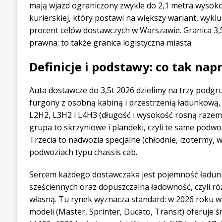
mają wjazd ograniczony zwykle do 2,1 metra wysokośc
kurierskiej, który postawi na większy wariant, wykl
procent celów dostawczych w Warszawie. Granica 3,5 
prawna; to także granica logistyczna miasta.
Definicje i podstawy: co tak na
Auta dostawcze do 3,5t 2026 dzielimy na trzy podgru
furgony z osobną kabiną i przestrzenią ładunkową, 
L2H2, L3H2 i L4H3 (długość i wysokość rosną razem z 
grupa to skrzyniowe i plandeki, czyli te same podw
Trzecia to nadwozia specjalne (chłodnie, izotermy,
podwoziach typu chassis cab.
Sercem każdego dostawczaka jest pojemność ładu
sześciennych oraz dopuszczalna ładowność, czyli r
własną. Tu rynek wyznacza standard: w 2026 roku w
modeli (Master, Sprinter, Ducato, Transit) oferuje 