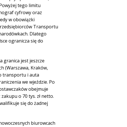
owyżej tego limitu
chograf cyfrowy oraz
tedy w obowiązki
Przedsiębiorców Transportu
narodówkach. Dlatego
sce ogranicza się do
 granica jest jeszcze
ach (Warszawa, Kraków,
o transportu i auta
aniczenia we wjeździe. Po
dostawczaków obejmuje
 zakupu o 70 tys. zł netto.
alifikuje się do żadnej
 nowoczesnych biurowcach