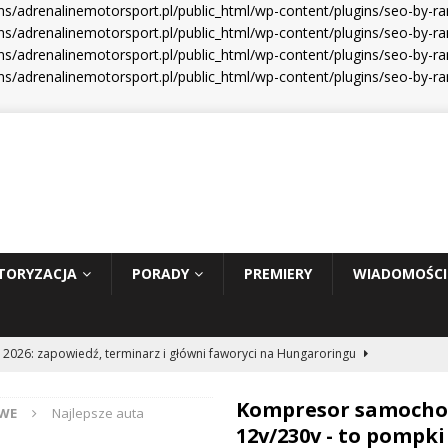
s/adrenalinemotorsport.pl/public_html/wp-content/plugins/seo-by-r
s/adrenalinemotorsport.pl/public_html/wp-content/plugins/seo-by-ra
s/adrenalinemotorsport.pl/public_html/wp-content/plugins/seo-by-ra
s/adrenalinemotorsport.pl/public_html/wp-content/plugins/seo-by-r
TORYZACJA
PORADY
PREMIERY
WIADOMOŚCI
 2026: zapowiedź, terminarz i główni faworyci na Hungaroringu
Kompresor samoch
WE
Najlepsze auta
hunder 2: Tom Cruise wraca za kierownicę NASCAR
WIADOMOŚCI
12v/230v - to pompki