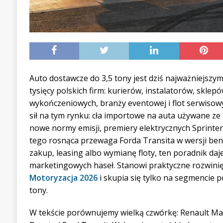
Auto dostawcze do 3,5 tony jest dziś najważniejszy
tysięcy polskich firm: kurierów, instalatorów, sklep
wykończeniowych, branży eventowej i flot serwisow
sił na tym rynku: cła importowe na auta używane z
nowe normy emisji, premiery elektrycznych Sprinter
tego rosnąca przewaga Forda Transita w wersji benz
zakup, leasing albo wymianę floty, ten poradnik daj
marketingowych haseł. Stanowi praktyczne rozwin
Motoryzacja 2026
i skupia się tylko na segmencie 
tony.
W tekście porównujemy wielką czwórkę: Renault Mas