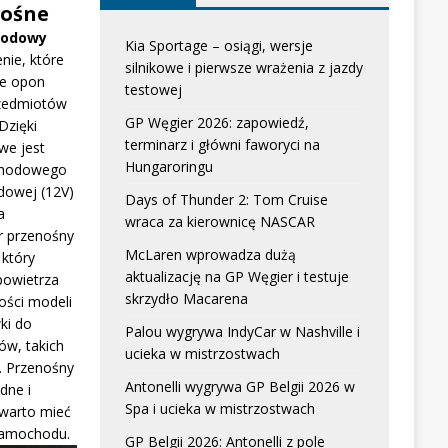
ośne
hodowy
Kia Sportage – osiągi, wersje
nie, które
silnikowe i pierwsze wrażenia z jazdy
e opon
testowej
zedmiotów
GP Węgier 2026: zapowiedź,
Dzięki
terminarz i główni faworyci na
we jest
Hungaroringu
chodowego
dowej (12V)
Days of Thunder 2: Tom Cruise
a
wraca za kierownicę NASCAR
r przenośny
McLaren wprowadza dużą
który
aktualizację na GP Węgier i testuje
powietrza
skrzydło Macarena
ści modeli
ki do
Palou wygrywa IndyCar w Nashville i
w, takich
ucieka w mistrzostwach
. Przenośny
Antonelli wygrywa GP Belgii 2026 w
dne i
Spa i ucieka w mistrzostwach
 warto mieć
samochodu.
GP Belgii 2026: Antonelli z pole