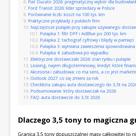
Fiat Ducato 2026: pragmatyczny wybór dla budowlank
Ford Transit 2026: lider sprzedaży w Polsce
Porównanie liczb: koszt na 100 tys. km
Praktyczne przykłady z polskich firm
Najczęstsze pułapki przy zakupie używanego dosta
Pułapka 1: filtr DPF i AdBlue po 200 tys. km
Pułapka 2: tachograf cyfrowy i błędy w pamięci
Pułapka 3: wymiana zawieszenia spowodowana 
Pułapka 4: zabudowa po wypadku
Elektryczne dostawczaki 2026: stan rynku i pułapki
Leasing, najem długoterminowy, kredyt: które finan
Akcesoria i zabudowa: co ma sens, a co jest market
Outlook 2027: co się zmieni za rok
Checklista zakupu auta dostawczego do 3,5t na 202
Podsumowanie: który dostawczak na 2026
FAQ: auta dostawcze do 3,5t 2026
Dlaczego 3,5 tony to magiczna g
Granica 3,5 tony dopuszczalnej masy całkowitej to 