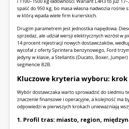
i 1100–1500 kg ładowności. Wariant L4H3 to już 17–
spaść do 950 kg, bo masa własna nadwozia rośnie s
w którą wpada wiele firm kurierskich.
Drugim parametrem jest jednostka napędowa. Diesel 
sprzedaż, ale udział wersji elektrycznych wzrósł w 
14 procent rejestracji nowych dostawczaków, wedł
wycofał z oferty Sprintera benzynowego, Ford trzym
jedyny w klasie, a Stellantis (Ducato, Boxer, Jumpe
segmencie B2B.
Kluczowe kryteria wyboru: krok
Wybór dostawczaka warto sprowadzić do siedmiu t
znaczenie finansowe i operacyjne, a kolejność ma 
odpowiedzi w pierwszych krokach unieważniają wszy
1. Profil tras: miasto, region, międz