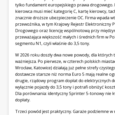
tylko fundament europejskiego prawa drogowego. P
kierowca musi mieć kategorię C, kartę kierowcy, ta
znacznie droższe ubezpieczenie OC. Firma wpada w
przewoźnika, w tym Krajowy Rejestr Elektroniczny 
Drogowego oraz licencję wspólnotową przy między
przeważająca większość małych i średnich firm w Pol
segmentu N1, czyli właśnie do 3,5 tony.
W 2026 roku doszły dwa nowe powody, dla których ta
ważniejsza. Po pierwsze, w czterech polskich miast
Wrocław, Katowice) działają już pełne strefy czysteg
dostawcze starsze niż norma Euro 5 mają realne ogr
drugie, rządowy program dopłat do elektrycznych 
wyłącznie pojazdy do 3,5 tony i potrafi obniżyć koszt
Dla porównania: identyczny Sprinter 5-tonowy nie kw
dopłaty.
Trzeci powód jest praktyczny. Garaże podziemne w