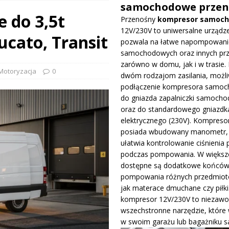
samochodowe przen
 do 3,5t
Przenośny
kompresor samoc
prowadza dużą aktualizację na GP Węgier i testuje skrzydło Macarena
12V/230V to uniwersalne urządze
ucato, Transit
WE
pozwala na łatwe napompowani
samochodowych oraz innych pr
ywa IndyCar w Nashville i ucieka w mistrzostwach
WIADOMOŚCI
zarówno w domu, jak i w trasie. 
Motoryzacja
0
dwóm rodzajom zasilania, możli
podłączenie kompresora samo
ge – osiągi, wersje silnikowe i pierwsze wrażenia z jazdy testowej
do gniazda zapalniczki samocho
oraz do standardowego gniazdk
elektrycznego (230V). Kompreso
posiada wbudowany manometr, 
ułatwia kontrolowanie ciśnienia 
podczas pompowania. W większo
dostępne są dodatkowe końców
pompowania różnych przedmiotó
jak materace dmuchane czy piłki
kompresor 12V/230V to niezawo
wszechstronne narzędzie, które
w swoim garażu lub bagażniku 