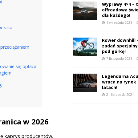
i
Wyprawy 4×4 – 
offroadowa świ
dla każdego!
1 września 2021
wczaka
Rower downhill 
zadań specjalnyc
przeciążaniem
pod górkę!
7 listopada 2021
sowanie się opłaca
ingiem
Legendarna Acu
wraca na rynek 
6
latach!
21 listopada 2021
ranica w 2026
nie kaprys producentów,