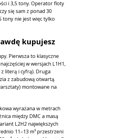
i i 3,5 tony. Operator floty
uczy się sam z ponad 30
tony nie jest więc tylko
prawdę kupujesz
py. Pierwsza to klasyczne
najczęściej w wersjach L1H1,
literą i cyfrą). Druga
ozia z zabudową otwartą.
 warsztaty) montowane na
nkowa wyrażana w metrach
óżnica między DMC a masą
ariant L2H2 największych
średnio 11–13 m³ przestrzeni