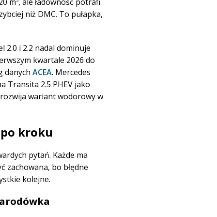
20 m³, ale ładowność potrafi
zybciej niż DMC. To pułapka,
2.0 i 2.2 nadal dominuje
pierwszym kwartale 2026 do
ug danych
ACEA
. Mercedes
a Transita 2.5 PHEV jako
r) rozwija wariant wodorowy w
 po kroku
wardych pytań. Każde ma
być zachowana, bo błędne
stkie kolejne.
ynarodówka