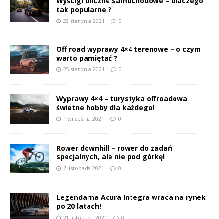
Wyścigi uliczne samochodowe – dlaczego
tak popularne ?
23 sierpnia 2021
0
Off road wyprawy 4×4 terenowe – o czym
warto pamiętać ?
25 sierpnia 2021
0
Wyprawy 4×4 – turystyka offroadowa
świetne hobby dla każdego!
1 września 2021
0
Rower downhill – rower do zadań
specjalnych, ale nie pod górkę!
7 listopada 2021
0
Legendarna Acura Integra wraca na rynek
po 20 latach!
21 listopada 2021
0