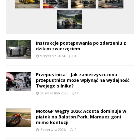
Instrukcje postępowania po zderzeniu z
dzikim zwierzęciem
9 stycznia 2024
0
Przepustnica – Jak zanieczyszczona
przepustnica może wpłynąć na wydajność
Twojego silnika?
26 września 2023
0
MotoGP Węgry 2026: Acosta dominuje w
piątek na Balaton Park, Marquez goni
mimo kontuzji
6 czerwca 2026
0