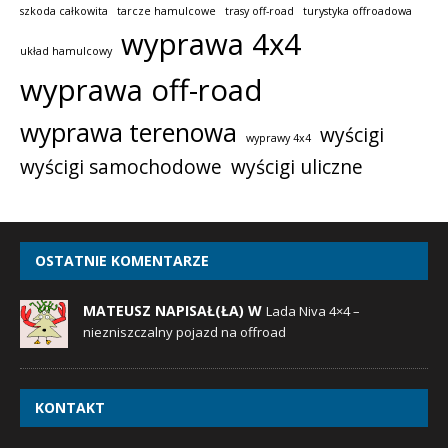
szkoda całkowita
tarcze hamulcowe
trasy off-road
turystyka offroadowa
wyprawa 4x4
układ hamulcowy
wyprawa off-road
wyprawa terenowa
wyścigi
wyprawy 4x4
wyścigi samochodowe
wyścigi uliczne
OSTATNIE KOMENTARZE
MATEUSZ NAPISAŁ(ŁA) W
Lada Niva 4×4 –
niezniszczalny pojazd na offroad
KONTAKT