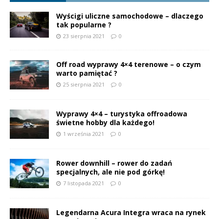
Wyścigi uliczne samochodowe – dlaczego
tak popularne ?
23 sierpnia 2021
0
Off road wyprawy 4×4 terenowe – o czym
warto pamiętać ?
25 sierpnia 2021
0
Wyprawy 4×4 – turystyka offroadowa
świetne hobby dla każdego!
1 września 2021
0
Rower downhill – rower do zadań
specjalnych, ale nie pod górkę!
7 listopada 2021
0
Legendarna Acura Integra wraca na rynek