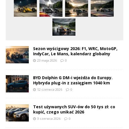
Sezon wyścigowy 2026: F1, WRC, MotoGP,
IndyCar, Le Mans, kalendarz globalny
23 maja 2026
0
BYD Dolphin G DM-i wjeżdża do Europy.
Hybryda plug-in z zasięgiem 1040 km
12 czerwca 2026
0
Test używanych SUV-ów do 50 tys zł: co
kupić, czego unikać 2026
3 czerwca 2026
0