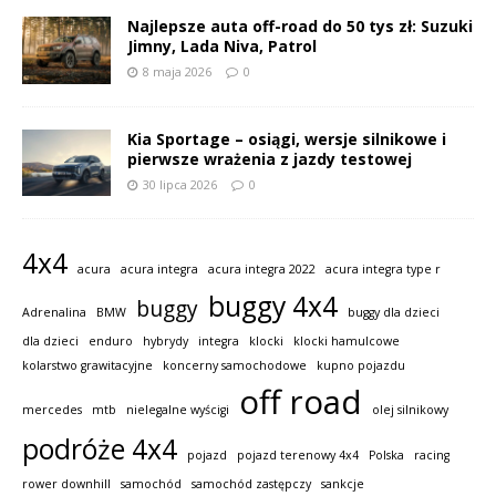
Najlepsze auta off-road do 50 tys zł: Suzuki
Jimny, Lada Niva, Patrol
8 maja 2026
0
Kia Sportage – osiągi, wersje silnikowe i
pierwsze wrażenia z jazdy testowej
30 lipca 2026
0
4x4
acura
acura integra
acura integra 2022
acura integra type r
buggy 4x4
buggy
Adrenalina
BMW
buggy dla dzieci
dla dzieci
enduro
hybrydy
integra
klocki
klocki hamulcowe
kolarstwo grawitacyjne
koncerny samochodowe
kupno pojazdu
off road
mercedes
mtb
nielegalne wyścigi
olej silnikowy
podróże 4x4
pojazd
pojazd terenowy 4x4
Polska
racing
rower downhill
samochód
samochód zastępczy
sankcje