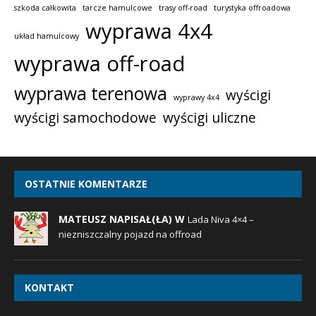
szkoda całkowita
tarcze hamulcowe
trasy off-road
turystyka offroadowa
wyprawa 4x4
układ hamulcowy
wyprawa off-road
wyprawa terenowa
wyścigi
wyprawy 4x4
wyścigi samochodowe
wyścigi uliczne
OSTATNIE KOMENTARZE
MATEUSZ NAPISAŁ(ŁA) W
Lada Niva 4×4 –
niezniszczalny pojazd na offroad
KONTAKT