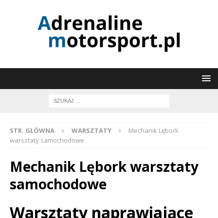
STR. GŁÓWNA
WARSZTATY
Mechanik Lębork
warsztaty samochodowe
Mechanik Lębork warsztaty
samochodowe
Warsztaty naprawiające