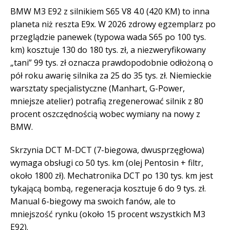
BMW M3 E92 z silnikiem S65 V8 4.0 (420 KM) to inna
planeta niż reszta E9x. W 2026 zdrowy egzemplarz po
przeglądzie panewek (typowa wada S65 po 100 tys.
km) kosztuje 130 do 180 tys. zł, a niezweryfikowany
„tani” 99 tys. zł oznacza prawdopodobnie odłożoną o
pół roku awarię silnika za 25 do 35 tys. zł. Niemieckie
warsztaty specjalistyczne (Manhart, G-Power,
mniejsze atelier) potrafią zregenerować silnik z 80
procent oszczędnością wobec wymiany na nowy z
BMW.
Skrzynia DCT M-DCT (7-biegowa, dwusprzęgłowa)
wymaga obsługi co 50 tys. km (olej Pentosin + filtr,
około 1800 zł). Mechatronika DCT po 130 tys. km jest
tykającą bombą, regeneracja kosztuje 6 do 9 tys. zł.
Manual 6-biegowy ma swoich fanów, ale to
mniejszość rynku (około 15 procent wszystkich M3
E92).