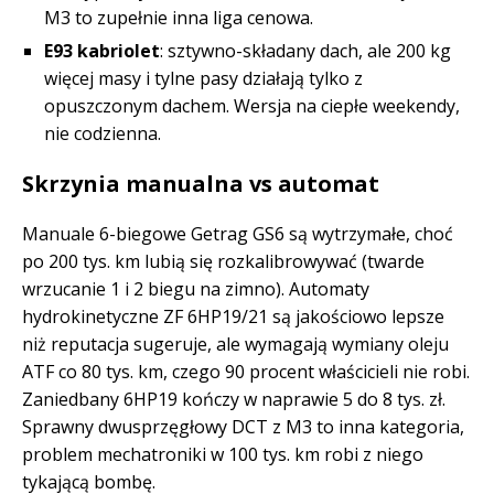
M3 to zupełnie inna liga cenowa.
E93 kabriolet
: sztywno-składany dach, ale 200 kg
więcej masy i tylne pasy działają tylko z
opuszczonym dachem. Wersja na ciepłe weekendy,
nie codzienna.
Skrzynia manualna vs automat
Manuale 6-biegowe Getrag GS6 są wytrzymałe, choć
po 200 tys. km lubią się rozkalibrowywać (twarde
wrzucanie 1 i 2 biegu na zimno). Automaty
hydrokinetyczne ZF 6HP19/21 są jakościowo lepsze
niż reputacja sugeruje, ale wymagają wymiany oleju
ATF co 80 tys. km, czego 90 procent właścicieli nie robi.
Zaniedbany 6HP19 kończy w naprawie 5 do 8 tys. zł.
Sprawny dwusprzęgłowy DCT z M3 to inna kategoria,
problem mechatroniki w 100 tys. km robi z niego
tykającą bombę.