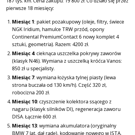
187 tys. km. Cena zakupu: 19 800 zł. Co działo się przez
pierwsze 18 miesięcy:
Miesiąc 1
: pakiet pozakupowy (oleje, filtry, świece
NGK Iridium, hamulce TRW przód, opony
Continental PremiumContact 6 nowy komplet 4
sztuki, geometria). Razem: 4200 zł.
Miesiąc 4
: cieknąca uszczelka pokrywy zaworów
(klasyk N46). Wymiana z uszczelką króćca Vanos:
850 zł u specjalisty.
Miesiąc 7
: wymiana łożyska tylnej piasty (lewa
strona buczała od 130 km/h). Część 320 zł,
robocizna 200 zł.
Miesiąc 10
: czyszczenie kolektora ssącego z
nagaru (klasyk silników DI), regeneracja zaworu
DISA. Łącznie 600 zł.
Miesiąc 13
: wymiana akumulatora (oryginalny
BMW 7 lat, dał radę), kodowanie nowego w ISTA.