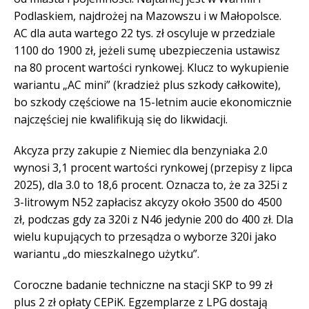
Podlaskiem, najdrożej na Mazowszu i w Małopolsce.
AC dla auta wartego 22 tys. zł oscyluje w przedziale
1100 do 1900 zł, jeżeli sumę ubezpieczenia ustawisz
na 80 procent wartości rynkowej. Klucz to wykupienie
wariantu „AC mini” (kradzież plus szkody całkowite),
bo szkody częściowe na 15-letnim aucie ekonomicznie
najczęściej nie kwalifikują się do likwidacji.
Akcyza przy zakupie z Niemiec dla benzyniaka 2.0
wynosi 3,1 procent wartości rynkowej (przepisy z lipca
2025), dla 3.0 to 18,6 procent. Oznacza to, że za 325i z
3-litrowym N52 zapłacisz akcyzy około 3500 do 4500
zł, podczas gdy za 320i z N46 jedynie 200 do 400 zł. Dla
wielu kupujących to przesądza o wyborze 320i jako
wariantu „do mieszkalnego użytku”.
Coroczne badanie techniczne na stacji SKP to 99 zł
plus 2 zł opłaty CEPiK. Egzemplarze z LPG dostają