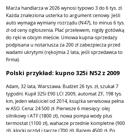
Marża handlarza w 2026 wynosi typowo 3 do 6 tys. zł.
Każda znaleziona usterka to argument cenowy. Jeśli
auto wymaga wymiany rozrządu (N47), to minus 6 tys.
zł od ceny ogłoszenia. Płać przelewem, nigdy gotówką
do ręki w obcym mieście. Umowa kupna-sprzedaży
podpisana u notariusza za 200 zł zabezpiecza przed
wadami ukrytymi (rękojmia 2 lata, jeśli sprzedawca to
firma).
Polski przykład: kupno 325i N52 z 2009
Adam, 32 lata, Warszawa. Budżet 26 tys. zł, szukał 7
tygodni. Kupił 325i E90 LCI 2009, automat ZF, 198 tys.
km, jeden właściciel od 2014, książka serwisowa pełna
w ASO. Cena: 24 500 zł. Pierwsze 6 miesięcy: olej
silnikowy i ATF (1800 zł), nowa pompa wody plus
termostat (1100 zł), wahacze przednie kompletne (900
zł), klocki przód i tarcze (700 zł). Razem 4500 zł. Po