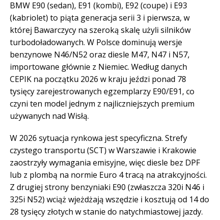
BMW E90 (sedan), E91 (kombi), E92 (coupe) i E93
(kabriolet) to piąta generacja serii 3 i pierwsza, w
której Bawarczycy na szeroką skalę użyli silników
turbodoładowanych. W Polsce dominują wersje
benzynowe N46/N52 oraz diesle M47, N47 i N57,
importowane głównie z Niemiec. Według danych
CEPIK na początku 2026 w kraju jeździ ponad 78
tysięcy zarejestrowanych egzemplarzy E90/E91, co
czyni ten model jednym z najliczniejszych premium
używanych nad Wisłą.
W 2026 sytuacja rynkowa jest specyficzna. Strefy
czystego transportu (SCT) w Warszawie i Krakowie
zaostrzyły wymagania emisyjne, więc diesle bez DPF
lub z plombą na normie Euro 4 tracą na atrakcyjności.
Z drugiej strony benzyniaki E90 (zwłaszcza 320i N46 i
325i N52) wciąż wjeżdżają wszędzie i kosztują od 14 do
28 tysięcy złotych w stanie do natychmiastowej jazdy.