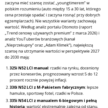
zaczyna mieć szansę zostać „youngtimerem” w
polskim rozumieniu (auto między 15 a 30 lat, którego
cena przestaje spadać i zaczyna rosnąć przy dobrych
egzemplarzach). Nie wszystkie warianty zachowają
wartość. Według analiz portalu Otomoto (raport
„Trend cenowy używanych premium” z marca 2026) i
analiz YouTuberów branżowych (kanał
„Nieprzekupny” oraz „Adam Klimek”), największą
szansę na utrzymanie wartości w perspektywie 2027
do 2030 mają:
325i N52 LCI manual
: rzadki na rynku, doceniony
przez koneserów, prognozowany wzrost 5 do 12
procent rocznie powyżej inflacji.
330i N52 LCI z M-Pakietem fabrycznym
: lepsze
hamulce, sportowy fotel, rzadki w Polsce.
335i N54 LCI z manualem 6-biegowym i pełną
historią
: wartość ekstremalnie zależna od stanu,