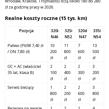
Wrocław, Kraków, Trójmiasto) liczą około 180 do 280
zł za godzinę pracy w 2026.
Realne koszty roczne (15 tys. km)
Pozycja
320i
325i
320d
335i
N46
N52
N47
N54
Paliwo (Pb98 7,40 zł
10
11
7
13
/ ON 7,80 zł)
200
800
600
500
zł
zł
zł
zł
OC + AC (właściciel
2
2
2
3
35 lat, klasa B)
100
400
300
200
zł
zł
zł
zł
Serwis bieżący
1
2
2
3
800
200
600
800
zł
zł
zł
zł
Rezerwa na awarie
1
2
2
4