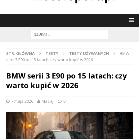
STR. GŁÓWNA
TESTY
TESTY UŻYWANYCH
BMW
serii 3 E90 po 15 latach: czy warto kupić w 2026
BMW serii 3 E90 po 15 latach: czy
warto kupić w 2026
7 maja 2026
Maciej
0