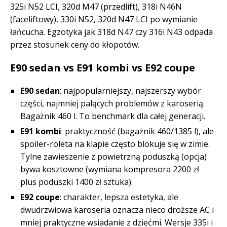
325i N52 LCI, 320d M47 (przedlift), 318i N46N
(faceliftowy), 330i N52, 320d N47 LCI po wymianie
łańcucha. Egzotyka jak 318d N47 czy 316i N43 odpada
przez stosunek ceny do kłopotów.
E90 sedan vs E91 kombi vs E92 coupe
E90 sedan
: najpopularniejszy, najszerszy wybór
części, najmniej palących problemów z karoserią.
Bagażnik 460 l. To benchmark dla całej generacji.
E91 kombi
: praktyczność (bagażnik 460/1385 l), ale
spoiler-roleta na klapie często blokuje się w zimie.
Tylne zawieszenie z powietrzną poduszką (opcja)
bywa kosztowne (wymiana kompresora 2200 zł
plus poduszki 1400 zł sztuka).
E92 coupe
: charakter, lepsza estetyka, ale
dwudrzwiowa karoseria oznacza nieco droższe AC i
mniej praktyczne wsiadanie z dziećmi. Wersje 335i i