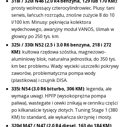
318i / 320i N46 (2.0 R4 benzyna, 129 lub 170 KM)
:
prosty wolnossący czterocylindrowiec. Plusy: tani
serwis, łańcuch rozrządu, znośne zużycie 8 do 10
l/100 km. Minusy: pęknięcia kolektora
wydechowego, awaryjny moduł VANOS, ślimak w
głowicy po 250 tys. km.
325i / 330i N52 (2.5 i 3.0 R6 benzyna, 218 i 272
KM)
: kultowa rzędowa szóstka, magnezowo-
aluminiowy blok, naturalna jednostka, do 350 tys.
km bez problemu. Wady: wycieki uszczelki pokrywy
zaworów, problematyczna pompa wody
(plastikowa) i czujnik DISA.
335i N54 (3.0 R6 biturbo, 306 KM)
: legenda, ale
wymaga uwagi. HPFP (wysokoprężna pompa
paliwa), wastegate i cewki znikają w cenniku części
po kilkanaście tysięcy złotych. Tuning Stage 1 (380
KM) to standard, ale wykańcza skrzynię i mosty.
320d M47 / N47 (2.0 R4 diesel, 163 do 184 KM)
: