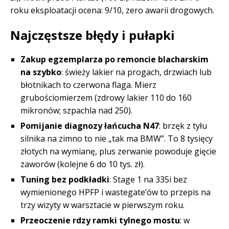
roku eksploatacji ocena: 9/10, zero awarii drogowych.
Najczęstsze błędy i pułapki
Zakup egzemplarza po remoncie blacharskim
na szybko
: świeży lakier na progach, drzwiach lub
błotnikach to czerwona flaga. Mierz
grubościomierzem (zdrowy lakier 110 do 160
mikronów; szpachla nad 250).
Pomijanie diagnozy łańcucha N47
: brzęk z tyłu
silnika na zimno to nie „tak ma BMW”. To 8 tysięcy
złotych na wymianę, plus zerwanie powoduje gięcie
zaworów (kolejne 6 do 10 tys. zł).
Tuning bez podkładki
: Stage 1 na 335i bez
wymienionego HPFP i wastegate’ów to przepis na
trzy wizyty w warsztacie w pierwszym roku.
Przeoczenie rdzy ramki tylnego mostu
: w