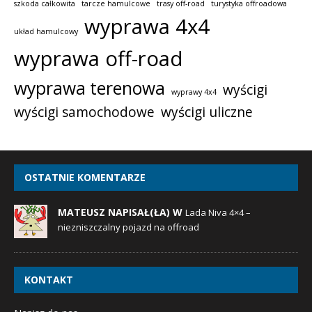
szkoda całkowita
tarcze hamulcowe
trasy off-road
turystyka offroadowa
wyprawa 4x4
układ hamulcowy
wyprawa off-road
wyprawa terenowa
wyścigi
wyprawy 4x4
wyścigi samochodowe
wyścigi uliczne
OSTATNIE KOMENTARZE
MATEUSZ NAPISAŁ(ŁA) W
Lada Niva 4×4 –
niezniszczalny pojazd na offroad
KONTAKT