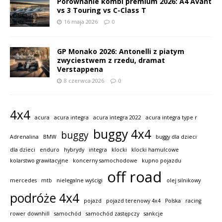
Porównanie kombi premium 2026: A4 Avant
vs 3 Touring vs C-Class T
16 maja 2026
0
GP Monako 2026: Antonelli z piatym
zwyciestwem z rzedu, dramat
Verstappena
8 czerwca 2026
0
4x4
acura
acura integra
acura integra 2022
acura integra type r
buggy 4x4
buggy
Adrenalina
BMW
buggy dla dzieci
dla dzieci
enduro
hybrydy
integra
klocki
klocki hamulcowe
kolarstwo grawitacyjne
koncerny samochodowe
kupno pojazdu
off road
mercedes
mtb
nielegalne wyścigi
olej silnikowy
podróże 4x4
pojazd
pojazd terenowy 4x4
Polska
racing
rower downhill
samochód
samochód zastępczy
sankcje