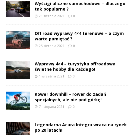
Wyścigi uliczne samochodowe – dlaczego
tak popularne ?
23 sierpnia 2021
0
Off road wyprawy 4×4 terenowe – o czym
warto pamiętać ?
25 sierpnia 2021
0
Wyprawy 4×4 – turystyka offroadowa
świetne hobby dla każdego!
1 września 2021
0
Rower downhill – rower do zadań
specjalnych, ale nie pod górkę!
7 listopada 2021
0
Legendarna Acura Integra wraca na rynek
po 20 latach!