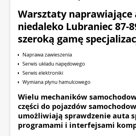
[ 21 lipca 2026 ]
Palou wygr
Warsztaty naprawiające
WYŚCIGOWE
niedaleko Lubraniec 87-8
[ 30 lipca 2026 ]
Kia Sporta
szeroką gamę specjalizac
PIERWSZE JAZDY
Naprawa zawieszenia
Serwis układu napędowego
Serwis elektroniki
Wymiana płynu hamulcowego
Wielu mechaników samochodow
części do pojazdów samochodow
umożliwiają sprawdzenie auta s
programami i interfejsami kom