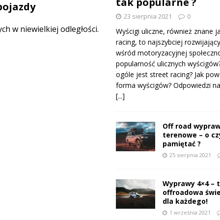
tak popularne ?
pojazdy
23 sierpnia 2021
0
 w niewielkiej odległości.
Wyścigi uliczne, również znane j
racing, to najszybciej rozwijający
wśród motoryzacyjnej społeczno
popularność ulicznych wyścigów
ogóle jest street racing? Jak pow
forma wyścigów? Odpowiedzi na 
[...]
Off road wypraw
terenowe – o c
pamiętać ?
25 sierpnia 2021
Wyprawy 4×4 – 
offroadowa świ
dla każdego!
1 września 2021