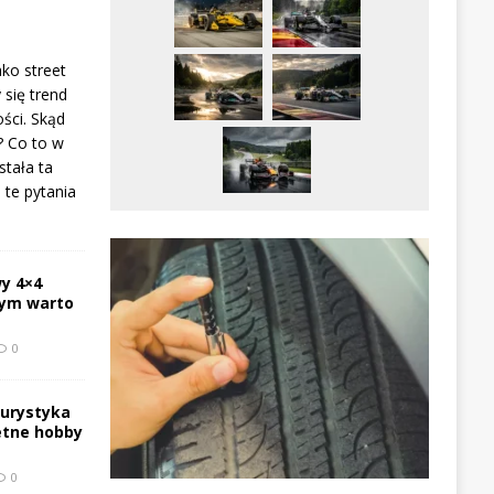
ako street
 się trend
ści. Skąd
? Co to w
stała ta
te pytania
y 4×4
zym warto
0
turystyka
etne hobby
0