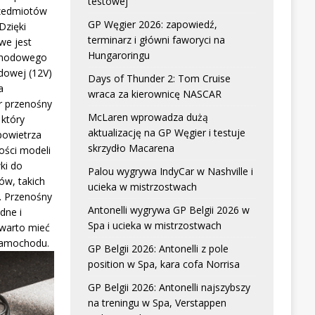
testowej
zedmiotów
GP Węgier 2026: zapowiedź,
Dzięki
terminarz i główni faworyci na
we jest
Hungaroringu
chodowego
dowej (12V)
Days of Thunder 2: Tom Cruise
a
wraca za kierownicę NASCAR
r przenośny
McLaren wprowadza dużą
który
aktualizację na GP Węgier i testuje
powietrza
skrzydło Macarena
ści modeli
ki do
Palou wygrywa IndyCar w Nashville i
w, takich
ucieka w mistrzostwach
. Przenośny
Antonelli wygrywa GP Belgii 2026 w
dne i
Spa i ucieka w mistrzostwach
 warto mieć
samochodu.
GP Belgii 2026: Antonelli z pole
position w Spa, kara cofa Norrisa
GP Belgii 2026: Antonelli najszybszy
na treningu w Spa, Verstappen