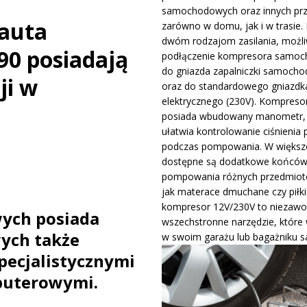
samochodowych oraz innych pr
ywa IndyCar w Nashville i ucieka w mistrzostwach
WIADOMOŚCI
 auta
zarówno w domu, jak i w trasie. 
dwóm rodzajom zasilania, możli
90 posiadają
podłączenie kompresora samo
ge – osiągi, wersje silnikowe i pierwsze wrażenia z jazdy testowej
do gniazda zapalniczki samocho
ji w
oraz do standardowego gniazdk
elektrycznego (230V). Kompreso
posiada wbudowany manometr, 
ułatwia kontrolowanie ciśnienia 
podczas pompowania. W większo
dostępne są dodatkowe końców
pompowania różnych przedmiotó
jak materace dmuchane czy piłki
kompresor 12V/230V to niezawo
ych posiada
wszechstronne narzędzie, które
ych także
w swoim garażu lub bagażniku 
pecjalistycznymi
puterowymi.