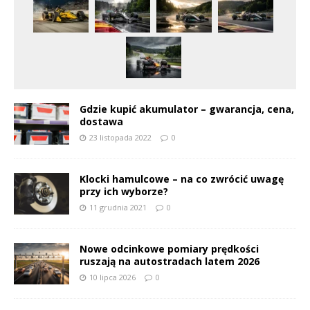
Gdzie kupić akumulator – gwarancja, cena,
dostawa
23 listopada 2022
0
Klocki hamulcowe – na co zwrócić uwagę
przy ich wyborze?
11 grudnia 2021
0
Nowe odcinkowe pomiary prędkości
ruszają na autostradach latem 2026
10 lipca 2026
0