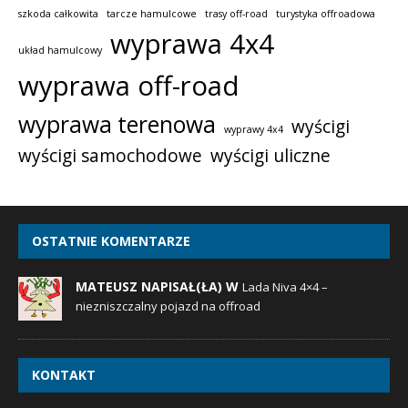
szkoda całkowita
tarcze hamulcowe
trasy off-road
turystyka offroadowa
wyprawa 4x4
układ hamulcowy
wyprawa off-road
wyprawa terenowa
wyścigi
wyprawy 4x4
wyścigi samochodowe
wyścigi uliczne
OSTATNIE KOMENTARZE
MATEUSZ NAPISAŁ(ŁA) W
Lada Niva 4×4 –
niezniszczalny pojazd na offroad
KONTAKT