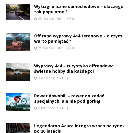
Wyścigi uliczne samochodowe – dlaczego
tak popularne ?
23 sierpnia 2021
0
Off road wyprawy 4×4 terenowe – o czym
warto pamiętać ?
25 sierpnia 2021
0
Wyprawy 4×4 – turystyka offroadowa
świetne hobby dla każdego!
1 września 2021
0
Rower downhill – rower do zadań
specjalnych, ale nie pod górkę!
7 listopada 2021
0
Legendarna Acura Integra wraca na rynek
po 20 latach!