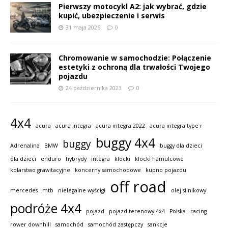
Pierwszy motocykl A2: jak wybrać, gdzie
kupić, ubezpieczenie i serwis
31 maja 2026
0
Chromowanie w samochodzie: Połączenie
estetyki z ochroną dla trwałości Twojego
pojazdu
24 października 2023
0
4x4
acura
acura integra
acura integra 2022
acura integra type r
buggy 4x4
buggy
Adrenalina
BMW
buggy dla dzieci
dla dzieci
enduro
hybrydy
integra
klocki
klocki hamulcowe
kolarstwo grawitacyjne
koncerny samochodowe
kupno pojazdu
off road
mercedes
mtb
nielegalne wyścigi
olej silnikowy
podróże 4x4
pojazd
pojazd terenowy 4x4
Polska
racing
rower downhill
samochód
samochód zastępczy
sankcje