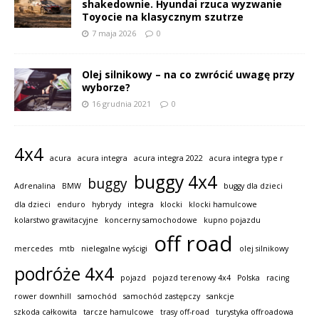
shakedownie. Hyundai rzuca wyzwanie
Toyocie na klasycznym szutrze
7 maja 2026
0
Olej silnikowy – na co zwrócić uwagę przy
wyborze?
16 grudnia 2021
0
4x4
acura
acura integra
acura integra 2022
acura integra type r
buggy 4x4
buggy
Adrenalina
BMW
buggy dla dzieci
dla dzieci
enduro
hybrydy
integra
klocki
klocki hamulcowe
kolarstwo grawitacyjne
koncerny samochodowe
kupno pojazdu
off road
mercedes
mtb
nielegalne wyścigi
olej silnikowy
podróże 4x4
pojazd
pojazd terenowy 4x4
Polska
racing
rower downhill
samochód
samochód zastępczy
sankcje
szkoda całkowita
tarcze hamulcowe
trasy off-road
turystyka offroadowa