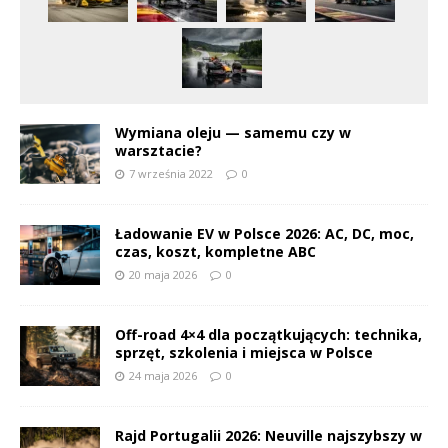
Wymiana oleju — samemu czy w
warsztacie?
7 września 2022
0
Ładowanie EV w Polsce 2026: AC, DC, moc,
czas, koszt, kompletne ABC
20 maja 2026
0
Off-road 4×4 dla początkujących: technika,
sprzęt, szkolenia i miejsca w Polsce
24 maja 2026
0
Rajd Portugalii 2026: Neuville najszybszy w