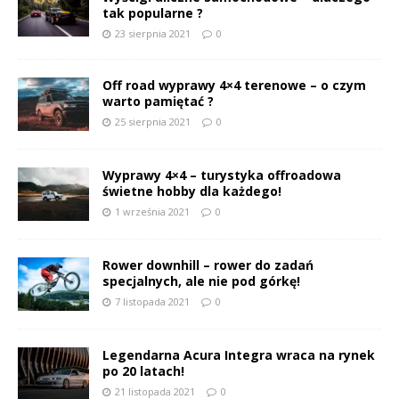
tak popularne ?
23 sierpnia 2021
0
Off road wyprawy 4×4 terenowe – o czym
warto pamiętać ?
25 sierpnia 2021
0
Wyprawy 4×4 – turystyka offroadowa
świetne hobby dla każdego!
1 września 2021
0
Rower downhill – rower do zadań
specjalnych, ale nie pod górkę!
7 listopada 2021
0
Legendarna Acura Integra wraca na rynek
po 20 latach!
21 listopada 2021
0