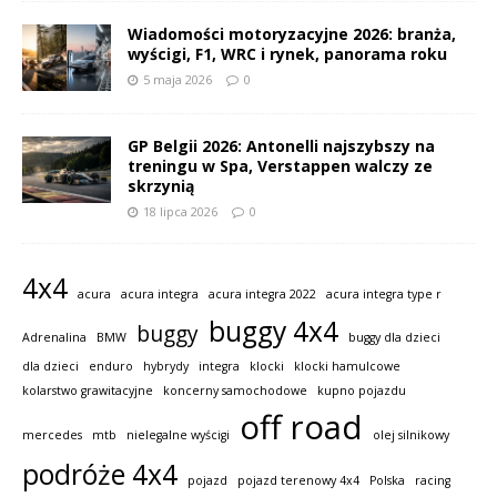
Wiadomości motoryzacyjne 2026: branża,
wyścigi, F1, WRC i rynek, panorama roku
5 maja 2026
0
GP Belgii 2026: Antonelli najszybszy na
treningu w Spa, Verstappen walczy ze
skrzynią
18 lipca 2026
0
4x4
acura
acura integra
acura integra 2022
acura integra type r
buggy 4x4
buggy
Adrenalina
BMW
buggy dla dzieci
dla dzieci
enduro
hybrydy
integra
klocki
klocki hamulcowe
kolarstwo grawitacyjne
koncerny samochodowe
kupno pojazdu
off road
mercedes
mtb
nielegalne wyścigi
olej silnikowy
podróże 4x4
pojazd
pojazd terenowy 4x4
Polska
racing