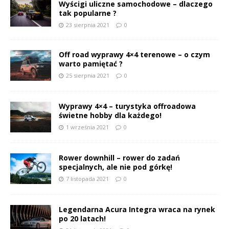
Wyścigi uliczne samochodowe – dlaczego
tak popularne ?
23 sierpnia 2021
0
Off road wyprawy 4×4 terenowe – o czym
warto pamiętać ?
25 sierpnia 2021
0
Wyprawy 4×4 – turystyka offroadowa
świetne hobby dla każdego!
1 września 2021
0
Rower downhill – rower do zadań
specjalnych, ale nie pod górkę!
7 listopada 2021
0
Legendarna Acura Integra wraca na rynek
po 20 latach!