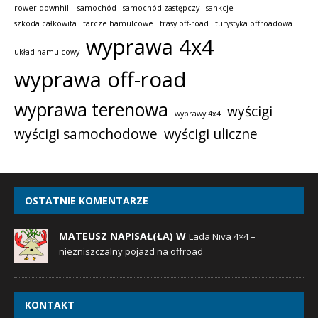
rower downhill
samochód
samochód zastępczy
sankcje
szkoda całkowita
tarcze hamulcowe
trasy off-road
turystyka offroadowa
wyprawa 4x4
układ hamulcowy
wyprawa off-road
wyprawa terenowa
wyścigi
wyprawy 4x4
wyścigi samochodowe
wyścigi uliczne
OSTATNIE KOMENTARZE
MATEUSZ NAPISAŁ(ŁA) W
Lada Niva 4×4 –
niezniszczalny pojazd na offroad
KONTAKT