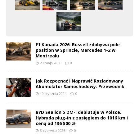
F1 Kanada 2026: Russell zdobywa pole
position w Sprincie, Mercedes 1-2 w
Montrealu
23 maja 2026
0
Jak Rozpoznać i Naprawić Rozładowany
Akumulator Samochodowy: Przewodnik
19 stycznia 2024
0
BYD Sealion 5 DM-i debiutuje w Polsce.
Hybryda plug-in z zasięgiem do 1016 km i
ceną od 136 500 zł
3 czerwca 2026
0