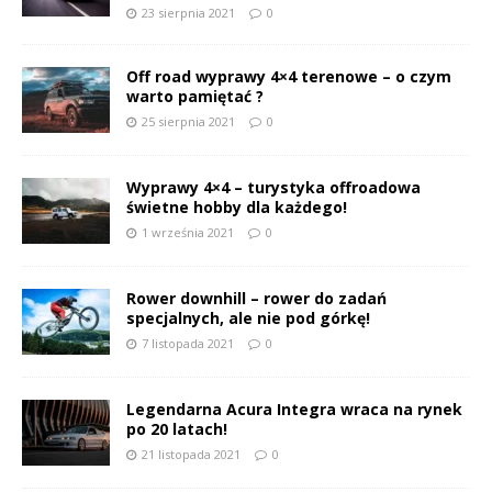
23 sierpnia 2021
0
Off road wyprawy 4×4 terenowe – o czym
warto pamiętać ?
25 sierpnia 2021
0
Wyprawy 4×4 – turystyka offroadowa
świetne hobby dla każdego!
1 września 2021
0
Rower downhill – rower do zadań
specjalnych, ale nie pod górkę!
7 listopada 2021
0
Legendarna Acura Integra wraca na rynek
po 20 latach!
21 listopada 2021
0