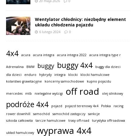
20 maja 2026
0
Wentylator chłodnicy: niezbędny element
układu chłodzenia pojazdu
6 lutego 2024
0
4x4
acura
acura integra
acura integra 2022
acura integra type r
buggy 4x4
buggy
Adrenalina
BMW
buggy dla dzieci
dla dzieci
enduro
hybrydy
integra
klocki
klocki hamulcowe
kolarstwo grawitacyjne
koncerny samochodowe
kupno pojazdu
off road
mercedes
mtb
nielegalne wyścigi
olej silnikowy
podróże 4x4
pojazd
pojazd terenowy 4x4
Polska
racing
rower downhill
samochód
samochód zastępczy
sankcje
szkoda całkowita
tarcze hamulcowe
trasy off-road
turystyka offroadowa
wyprawa 4x4
układ hamulcowy