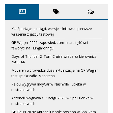
Kia Sportage – osiągi, wersje silnikowe i pierwsze
wrażenia z jazdy testowej
GP Węgier 2026: zapowiedź, terminarz i główni
faworyci na Hungaroringu
Days of Thunder 2: Tom Cruise wraca za kierownicę
NASCAR
McLaren wprowadza dużą aktualizację na GP Węgier i
testuje skrzydło Macarena
Palou wygrywa IndyCar w Nashville i ucieka w
mistrzostwach
Antonelli wygrywa GP Belgii 2026 w Spa i ucieka w
mistrzostwach
GP Belgii 2026: Antonelli z pole position w Spa, kara