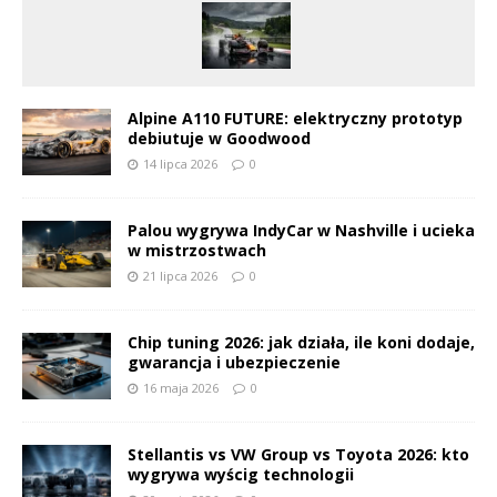
Alpine A110 FUTURE: elektryczny prototyp
debiutuje w Goodwood
14 lipca 2026
0
Palou wygrywa IndyCar w Nashville i ucieka
w mistrzostwach
21 lipca 2026
0
Chip tuning 2026: jak działa, ile koni dodaje,
gwarancja i ubezpieczenie
16 maja 2026
0
Stellantis vs VW Group vs Toyota 2026: kto
wygrywa wyścig technologii