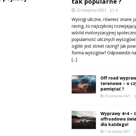
tak popularne ?
23 sierpnia 2021
0
Wyścigi uliczne, również znane j
racing, to najszybciej rozwijający
wśród motoryzacyjnej społeczno
popularność ulicznych wyścigów
ogóle jest street racing? Jak pow
forma wyścigów? Odpowiedzi na 
[...]
Off road wypraw
terenowe – o c
pamiętać ?
25 sierpnia 2021
Wyprawy 4×4 – 
offroadowa świ
dla każdego!
1 września 2021