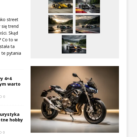
ako street
 się trend
ści. Skąd
? Co to w
stała ta
te pytania
y 4×4
zym warto
0
turystyka
etne hobby
0