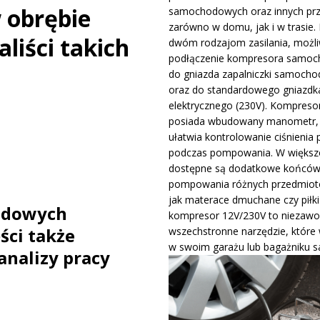
obrębie
samochodowych oraz innych pr
ywa IndyCar w Nashville i ucieka w mistrzostwach
WIADOMOŚCI
zarówno w domu, jak i w trasie. 
liści takich
dwóm rodzajom zasilania, możli
podłączenie kompresora samo
ge – osiągi, wersje silnikowe i pierwsze wrażenia z jazdy testowej
do gniazda zapalniczki samocho
oraz do standardowego gniazdk
elektrycznego (230V). Kompreso
posiada wbudowany manometr, 
ułatwia kontrolowanie ciśnienia 
podczas pompowania. W większo
dostępne są dodatkowe końców
pompowania różnych przedmiotó
jak materace dmuchane czy piłki
odowych
kompresor 12V/230V to niezawo
ści także
wszechstronne narzędzie, które
w swoim garażu lub bagażniku 
nalizy pracy