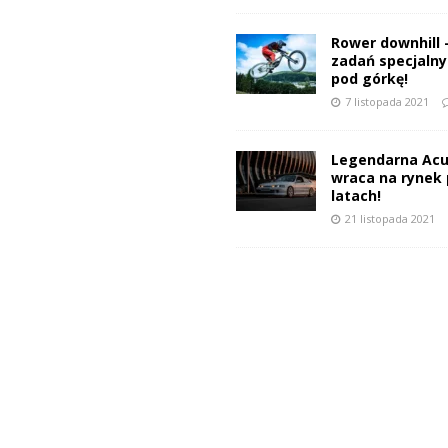
Rower downhill 
zadań specjalnyc
pod górkę!
7 listopada 2021
Legendarna Acu
wraca na rynek 
latach!
21 listopada 2021