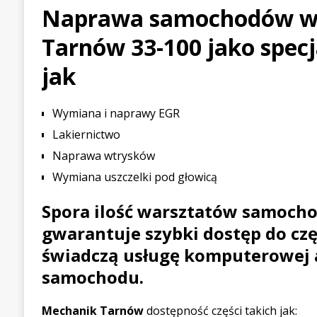
Naprawa samochodów w 
[ 21 lipca 2026 ]
Palou wygr
Tarnów 33-100 jako specja
WYŚCIGOWE
[ 30 lipca 2026 ]
Kia Sporta
jak
PIERWSZE JAZDY
Wymiana i naprawy EGR
Lakiernictwo
Naprawa wtrysków
Wymiana uszczelki pod głowicą
Spora ilość warsztatów samoch
gwarantuje szybki dostęp do czę
świadczą usługę komputerowej a
samochodu.
Mechanik Tarnów
dostępność części takich jak: