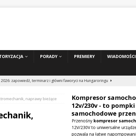
TORYZACJA
PORADY
PREMIERY
WIADOMOŚCI
 2026: zapowiedź, terminarz i główni faworyci na Hungaroringu
Kompresor samoch
tromechanik, naprawy bieżące
hunder 2: Tom Cruise wraca za kierownicę NASCAR
WIADOMOŚCI
12v/230v - to pompki
echanik,
samochodowe przen
Przenośny
kompresor samoc
prowadza dużą aktualizację na GP Węgier i testuje skrzydło Macarena
12V/230V to uniwersalne urządze
WE
pozwala na łatwe napompowani