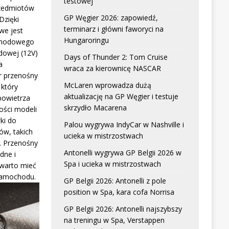
testowej
zedmiotów
GP Węgier 2026: zapowiedź,
Dzięki
terminarz i główni faworyci na
we jest
Hungaroringu
chodowego
dowej (12V)
Days of Thunder 2: Tom Cruise
a
wraca za kierownicę NASCAR
r przenośny
McLaren wprowadza dużą
który
aktualizację na GP Węgier i testuje
powietrza
skrzydło Macarena
ści modeli
ki do
Palou wygrywa IndyCar w Nashville i
w, takich
ucieka w mistrzostwach
. Przenośny
Antonelli wygrywa GP Belgii 2026 w
dne i
Spa i ucieka w mistrzostwach
 warto mieć
samochodu.
GP Belgii 2026: Antonelli z pole
position w Spa, kara cofa Norrisa
GP Belgii 2026: Antonelli najszybszy
na treningu w Spa, Verstappen