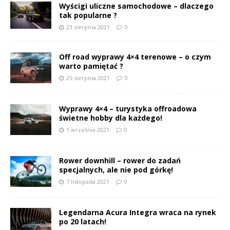
Wyścigi uliczne samochodowe – dlaczego
tak popularne ?
23 sierpnia 2021
0
Off road wyprawy 4×4 terenowe – o czym
warto pamiętać ?
25 sierpnia 2021
0
Wyprawy 4×4 – turystyka offroadowa
świetne hobby dla każdego!
1 września 2021
0
Rower downhill – rower do zadań
specjalnych, ale nie pod górkę!
7 listopada 2021
0
Legendarna Acura Integra wraca na rynek
po 20 latach!