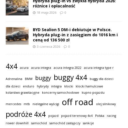
Hybryda plug-in vs zwykła hybryda 2026:
różnice i opłacalność
18 maja 2026
0
BYD Sealion 5 DM-i debiutuje w Polsce.
Hybryda plug-in z zasięgiem do 1016 km i
ceną od 136 500 zł
3 czerwca 2026
0
4x4
acura
acura integra
acura integra 2022
acura integra type r
buggy 4x4
buggy
Adrenalina
BMW
buggy dla dzieci
dla dzieci
enduro
hybrydy
integra
klocki
klocki hamulcowe
kolarstwo grawitacyjne
koncerny samochodowe
kupno pojazdu
off road
mercedes
mtb
nielegalne wyścigi
olej silnikowy
podróże 4x4
pojazd
pojazd terenowy 4x4
Polska
racing
rower downhill
samochód
samochód zastępczy
sankcje