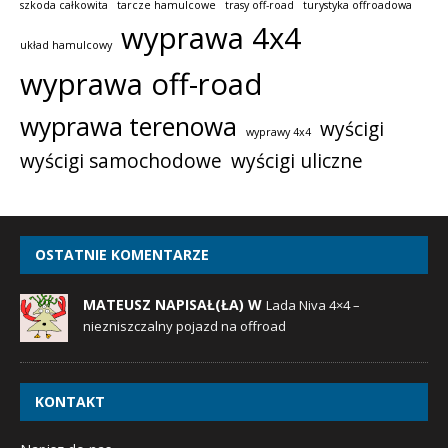
szkoda całkowita
tarcze hamulcowe
trasy off-road
turystyka offroadowa
wyprawa 4x4
układ hamulcowy
wyprawa off-road
wyprawa terenowa
wyścigi
wyprawy 4x4
wyścigi samochodowe
wyścigi uliczne
OSTATNIE KOMENTARZE
MATEUSZ NAPISAŁ(ŁA) W
Lada Niva 4×4 –
niezniszczalny pojazd na offroad
KONTAKT