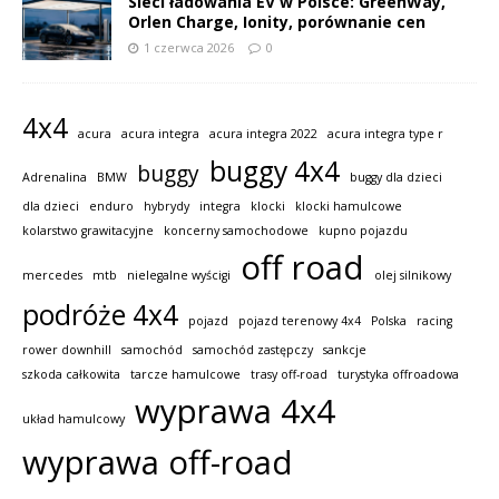
Sieci ładowania EV w Polsce: GreenWay,
Orlen Charge, Ionity, porównanie cen
1 czerwca 2026
0
4x4
acura
acura integra
acura integra 2022
acura integra type r
buggy 4x4
buggy
Adrenalina
BMW
buggy dla dzieci
dla dzieci
enduro
hybrydy
integra
klocki
klocki hamulcowe
kolarstwo grawitacyjne
koncerny samochodowe
kupno pojazdu
off road
mercedes
mtb
nielegalne wyścigi
olej silnikowy
podróże 4x4
pojazd
pojazd terenowy 4x4
Polska
racing
rower downhill
samochód
samochód zastępczy
sankcje
szkoda całkowita
tarcze hamulcowe
trasy off-road
turystyka offroadowa
wyprawa 4x4
układ hamulcowy
wyprawa off-road