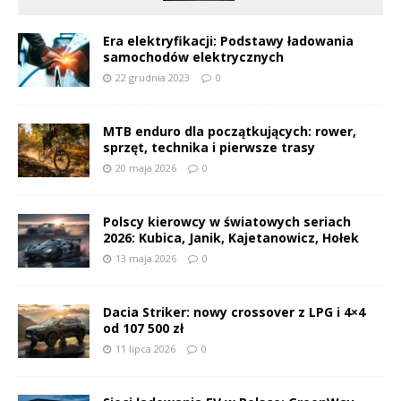
Era elektryfikacji: Podstawy ładowania
samochodów elektrycznych
22 grudnia 2023
0
MTB enduro dla początkujących: rower,
sprzęt, technika i pierwsze trasy
20 maja 2026
0
Polscy kierowcy w światowych seriach
2026: Kubica, Janik, Kajetanowicz, Hołek
13 maja 2026
0
Dacia Striker: nowy crossover z LPG i 4×4
od 107 500 zł
11 lipca 2026
0