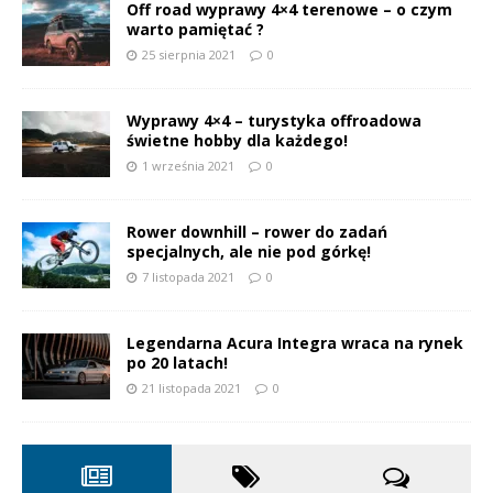
Off road wyprawy 4×4 terenowe – o czym
warto pamiętać ?
25 sierpnia 2021
0
Wyprawy 4×4 – turystyka offroadowa
świetne hobby dla każdego!
1 września 2021
0
Rower downhill – rower do zadań
specjalnych, ale nie pod górkę!
7 listopada 2021
0
Legendarna Acura Integra wraca na rynek
po 20 latach!
21 listopada 2021
0