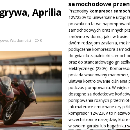
samochodowe przen
grywa, Aprilia
Przenośny
kompresor samoc
prowadza dużą aktualizację na GP Węgier i testuje skrzydło Macarena
12V/230V to uniwersalne urządze
WE
pozwala na łatwe napompowani
samochodowych oraz innych pr
ywa IndyCar w Nashville i ucieka w mistrzostwach
WIADOMOŚCI
zarówno w domu, jak i w trasie. 
gowe
,
Wiadomości
0
dwóm rodzajom zasilania, możli
podłączenie kompresora samo
ge – osiągi, wersje silnikowe i pierwsze wrażenia z jazdy testowej
do gniazda zapalniczki samocho
oraz do standardowego gniazdk
elektrycznego (230V). Kompreso
posiada wbudowany manometr, 
ułatwia kontrolowanie ciśnienia 
podczas pompowania. W większo
dostępne są dodatkowe końców
pompowania różnych przedmiotó
jak materace dmuchane czy piłki
kompresor 12V/230V to niezawo
wszechstronne narzędzie, które
w swoim garażu lub bagażniku 