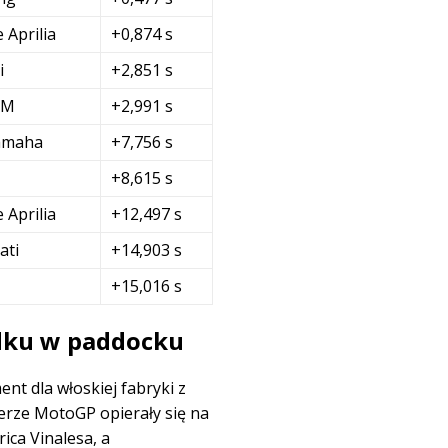
 Aprilia
+0,874 s
i
+2,851 s
TM
+2,991 s
amaha
+7,756 s
+8,615 s
 Aprilia
+12,497 s
ati
+14,903 s
+15,016 s
ządku w paddocku
nt dla włoskiej fabryki z
 erze MotoGP opierały się na
ica Vinalesa, a