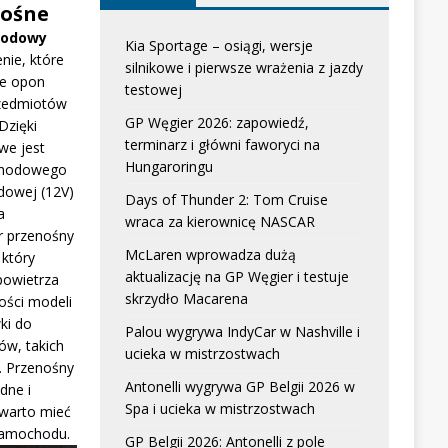
ośne
hodowy
Kia Sportage – osiągi, wersje
nie, które
silnikowe i pierwsze wrażenia z jazdy
e opon
testowej
zedmiotów
GP Węgier 2026: zapowiedź,
Dzięki
terminarz i główni faworyci na
we jest
Hungaroringu
chodowego
dowej (12V)
Days of Thunder 2: Tom Cruise
a
wraca za kierownicę NASCAR
r przenośny
McLaren wprowadza dużą
który
aktualizację na GP Węgier i testuje
powietrza
skrzydło Macarena
ści modeli
ki do
Palou wygrywa IndyCar w Nashville i
w, takich
ucieka w mistrzostwach
. Przenośny
Antonelli wygrywa GP Belgii 2026 w
dne i
Spa i ucieka w mistrzostwach
 warto mieć
samochodu.
GP Belgii 2026: Antonelli z pole