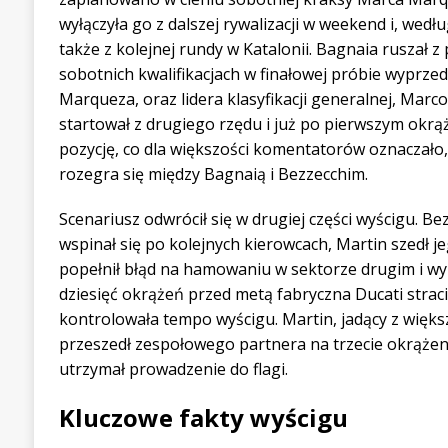
wyłączyła go z dalszej rywalizacji w weekend i, wedł
także z kolejnej rundy w Katalonii. Bagnaia ruszał z 
sobotnich kwalifikacjach w finałowej próbie wyprzed
Marqueza, oraz lidera klasyfikacji generalnej, Marc
startował z drugiego rzędu i już po pierwszym okrą
pozycję, co dla większości komentatorów oznaczało,
rozegra się między Bagnaią i Bezzecchim.
Scenariusz odwrócił się w drugiej części wyścigu. Be
wspinał się po kolejnych kierowcach, Martin szedł j
popełnił błąd na hamowaniu w sektorze drugim i wy
dziesięć okrążeń przed metą fabryczna Ducati straci
kontrolowała tempo wyścigu. Martin, jadący z więk
przeszedł zespołowego partnera na trzecie okrążen
utrzymał prowadzenie do flagi.
Kluczowe fakty wyścigu