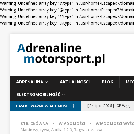
Warning: Undefined array key "@type" in /usr/home/Escapex7/domain
Warning: Undefined array key "@type" in /usr/home/Escapex7/domain
Warning: Undefined array key "@type" in /usr/home/Escapex7/domain
Warning: Undefined array key "@type" in /usr/home/Escapex7/domain
ADRENALINA
AKTUALNOŚCI
BLOG
MO
ELEKTROMOBILNOŚĆ
[ 24 lipca 2026 ]
GP Węgier
PASEK - WAŻNE WIADOMOŚCI
WIADOMOŚCI WYŚCIGOWE
STR. GŁÓWNA
WIADOMOŚCI
WIADOMOŚCI WYŚ
[ 23 lipca 2026 ]
Days of T
Martin wygrywa, Aprilia 1-2-3, Bagnaia kraksa