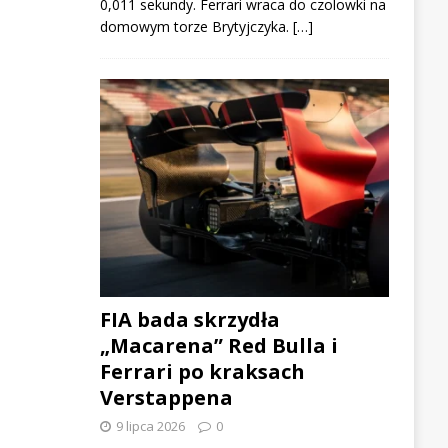
0,011 sekundy. Ferrari wraca do czolowki na
domowym torze Brytyjczyka. […]
FIA bada skrzydła
„Macarena” Red Bulla i
Ferrari po kraksach
Verstappena
9 lipca 2026
0