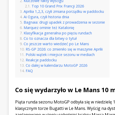
Kluczowe fakty wyścigu
Top 10 Grand Prix Francji 2026
Aprilia 1,2,3, czyli zmiana porządku w paddocku
Ai Ogura, czyli historia dnia
Bagnaia: drugi upadek z prowadzenia w sezonie
Marquez ominie też Katalonię
Klasyfikacja generalna po pięciu rundach
Co to oznacza dla bitwy o tytuł
Co jeszcze warto wiedzieć po Le Mans
RS-GP 2026: co zmieniło się w maszynie Aprilii
Polski wątek i miejsce sezonu w mediach
Reakcje paddocku
Co dalej w kalendarzu MotoGP 2026
FAQ
Co się wydarzyło w Le Mans 10 
Piąta runda sezonu MotoGP odbyła się w niedzielę 
klasycznym torze Bugatti w Le Mans. Wyścig na dys
zaplanowano w cieniu sobotniej kraksy Marca Marqu