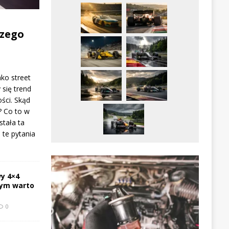
zego
ako street
 się trend
ści. Skąd
? Co to w
stała ta
te pytania
y 4×4
zym warto
0