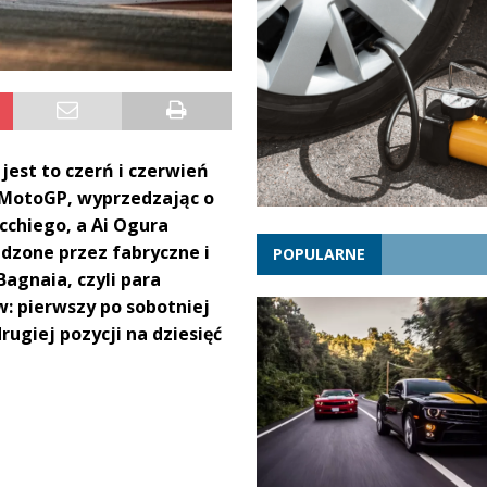
jest to czerń i czerwień
i MotoGP, wyprzedzając o
chiego, a Ai Ogura
dzone przez fabryczne i
POPULARNE
agnaia, czyli para
: pierwszy po sobotniej
drugiej pozycji na dziesięć