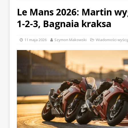
BRANŻOWE
Le Mans 2026: Martin wy
[ 22 lipca 2026 ]
McLaren w
1-2-3, Bagnaia kraksa
WIADOMOŚCI WYŚCIGO
[ 21 lipca 2026 ]
Palou wygr
11 maja 2026
Szymon Makowski
Wiadomości wyści
WYŚCIGOWE
[ 30 lipca 2026 ]
Kia Sporta
PIERWSZE JAZDY