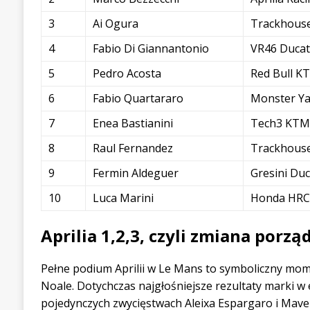
3
Ai Ogura
Trackhouse
4
Fabio Di Giannantonio
VR46 Ducat
5
Pedro Acosta
Red Bull K
6
Fabio Quartararo
Monster Y
7
Enea Bastianini
Tech3 KTM
8
Raul Fernandez
Trackhouse
9
Fermin Aldeguer
Gresini Duc
10
Luca Marini
Honda HRC
Aprilia 1,2,3, czyli zmiana por
Pełne podium Aprilii w Le Mans to symboliczny mome
Noale. Dotychczas najgłośniejsze rezultaty marki w
pojedynczych zwycięstwach Aleixa Espargaro i Maver