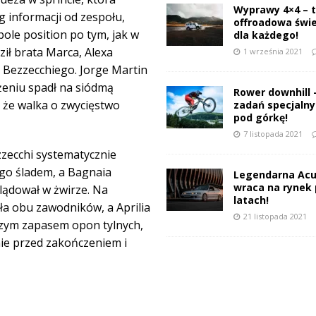
Wyprawy 4×4 – 
ug informacji od zespołu,
offroadowa świ
pole position po tym, jak w
dla każdego!
ził brata Marca, Alexa
1 września 2021
o Bezzecchiego. Jorge Martin
żeniu spadł na siódmą
Rower downhill 
 że walka o zwycięstwo
zadań specjalnyc
pod górkę!
7 listopada 2021
zzecchi systematycznie
ego śladem, a Bagnaia
Legendarna Acu
wraca na rynek 
lądował w żwirze. Na
latach!
ła obu zawodników, a Aprilia
21 listopada 2021
szym zapasem opon tylnych,
ie przed zakończeniem i