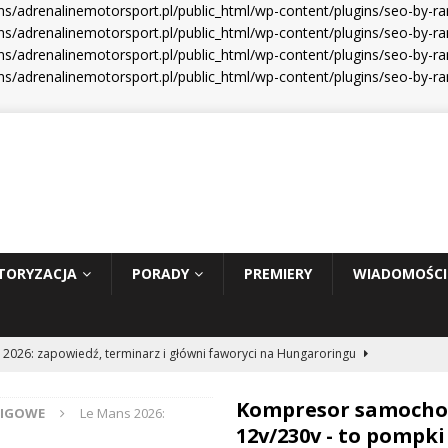
s/adrenalinemotorsport.pl/public_html/wp-content/plugins/seo-by-r
s/adrenalinemotorsport.pl/public_html/wp-content/plugins/seo-by-ra
s/adrenalinemotorsport.pl/public_html/wp-content/plugins/seo-by-ra
s/adrenalinemotorsport.pl/public_html/wp-content/plugins/seo-by-r
TORYZACJA
PORADY
PREMIERY
WIADOMOŚCI
 2026: zapowiedź, terminarz i główni faworyci na Hungaroringu
Kompresor samoch
CIGOWE
Le Mans 2026:
hunder 2: Tom Cruise wraca za kierownicę NASCAR
WIADOMOŚCI
12v/230v - to pompki