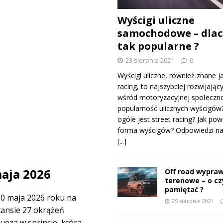
Wyścigi uliczne
samochodowe – dlac
tak popularne ?
23 sierpnia 2021
0
Wyścigi uliczne, również znane j
racing, to najszybciej rozwijający
wśród motoryzacyjnej społeczno
popularność ulicznych wyścigów
ogóle jest street racing? Jak pow
forma wyścigów? Odpowiedzi na 
[...]
maja 2026
Off road wypraw
terenowe – o c
pamiętać ?
10 maja 2026 roku na
25 sierpnia 2021
tansie 27 okrążeń
eza w sprincie, która