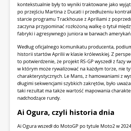
kontekstualnie były to wyniki traktowane jako wyjąt
po przejściu Martina z Ducati i przedłużeniu kontr
starcie programu Trackhouse z Apriliami z poprzed
zaczyna przypominać rozłożoną walkę o tytuł międ
fabryki i agresywnego juniora w barwach amerykańs
Według oficjalnego komunikatu producenta, podium 
historii startów Aprilii w klasie królewskiej. Z per
to potwierdzenie, że projekt RS-GP wyszedł z fazy we
w którym może rywalizować na każdym torze, nie ty
charakterystycznych. Le Mans, z hamowaniami z wy
długimi sekwencjami szybkich zakrętów, było uważan
taki rezultat ma także wartość mapowania charakt
nadchodzące rundy.
Ai Ogura, czyli historia dnia
Ai Ogura wszedł do MotoGP po tytule Moto2 w 2024 