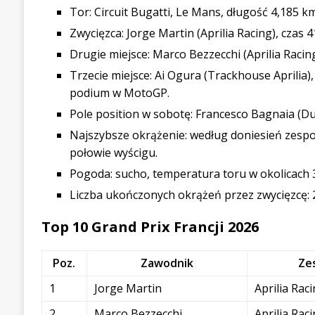
Tor: Circuit Bugatti, Le Mans, długość 4,185 k
Zwycięzca: Jorge Martin (Aprilia Racing), czas 4
Drugie miejsce: Marco Bezzecchi (Aprilia Racing)
Trzecie miejsce: Ai Ogura (Trackhouse Aprilia),
podium w MotoGP.
Pole position w sobotę: Francesco Bagnaia (Du
Najszybsze okrążenie: według doniesień zespo
połowie wyścigu.
Pogoda: sucho, temperatura toru w okolicach 3
Liczba ukończonych okrążeń przez zwycięzcę: 
Top 10 Grand Prix Francji 2026
Poz.
Zawodnik
Ze
1
Jorge Martin
Aprilia Rac
2
Marco Bezzecchi
Aprilia Rac