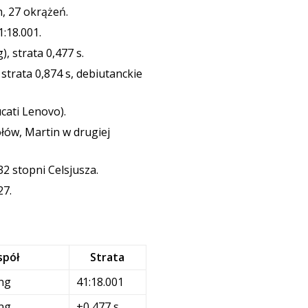
m, 27 okrążeń.
1:18.001.
, strata 0,477 s.
 strata 0,874 s, debiutanckie
cati Lenovo).
łów, Martin w drugiej
2 stopni Celsjusza.
27.
spół
Strata
ing
41:18.001
ing
+0,477 s