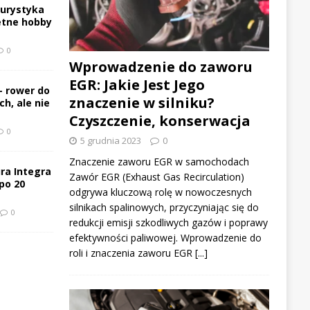
turystyka
etne hobby
0
Wprowadzenie do zaworu
EGR: Jakie Jest Jego
– rower do
znaczenie w silniku?
h, ale nie
Czyszczenie, konserwacja
0
5 grudnia 2023
0
Znaczenie zaworu EGR w samochodach
ra Integra
Zawór EGR (Exhaust Gas Recirculation)
po 20
odgrywa kluczową rolę w nowoczesnych
silnikach spalinowych, przyczyniając się do
0
redukcji emisji szkodliwych gazów i poprawy
efektywności paliwowej. Wprowadzenie do
roli i znaczenia zaworu EGR
[...]