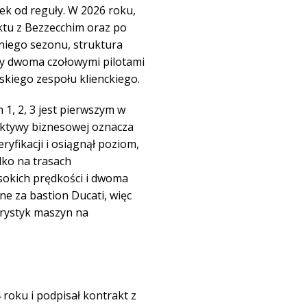
ek od reguły. W 2026 roku,
aktu z Bezzecchim oraz po
niego sezonu, struktura
zy dwoma czołowymi pilotami
kiego zespołu klienckiego.
1, 2, 3 jest pierwszym w
spektywy biznesowej oznacza
ryfikacji i osiągnął poziom,
lko na trasach
sokich prędkości i dwoma
e za bastion Ducati, więc
erystyk maszyn na
roku i podpisał kontrakt z