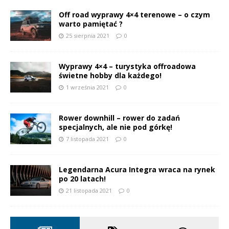
Off road wyprawy 4×4 terenowe – o czym
warto pamiętać ?
25 sierpnia 2021
0
Wyprawy 4×4 – turystyka offroadowa
świetne hobby dla każdego!
1 września 2021
0
Rower downhill – rower do zadań
specjalnych, ale nie pod górkę!
7 listopada 2021
0
Legendarna Acura Integra wraca na rynek
po 20 latach!
21 listopada 2021
0