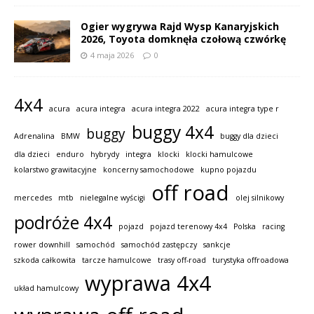
Ogier wygrywa Rajd Wysp Kanaryjskich
2026, Toyota domknęła czołową czwórkę
4 maja 2026
0
4x4
acura
acura integra
acura integra 2022
acura integra type r
buggy 4x4
buggy
Adrenalina
BMW
buggy dla dzieci
dla dzieci
enduro
hybrydy
integra
klocki
klocki hamulcowe
kolarstwo grawitacyjne
koncerny samochodowe
kupno pojazdu
off road
mercedes
mtb
nielegalne wyścigi
olej silnikowy
podróże 4x4
pojazd
pojazd terenowy 4x4
Polska
racing
rower downhill
samochód
samochód zastępczy
sankcje
szkoda całkowita
tarcze hamulcowe
trasy off-road
turystyka offroadowa
wyprawa 4x4
układ hamulcowy