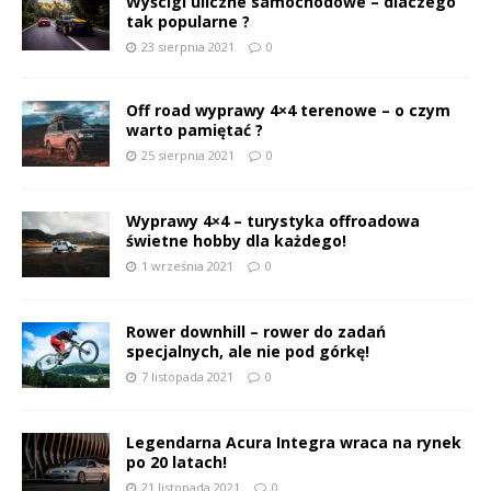
Wyścigi uliczne samochodowe – dlaczego
tak popularne ?
23 sierpnia 2021
0
Off road wyprawy 4×4 terenowe – o czym
warto pamiętać ?
25 sierpnia 2021
0
Wyprawy 4×4 – turystyka offroadowa
świetne hobby dla każdego!
1 września 2021
0
Rower downhill – rower do zadań
specjalnych, ale nie pod górkę!
7 listopada 2021
0
Legendarna Acura Integra wraca na rynek
po 20 latach!
21 listopada 2021
0