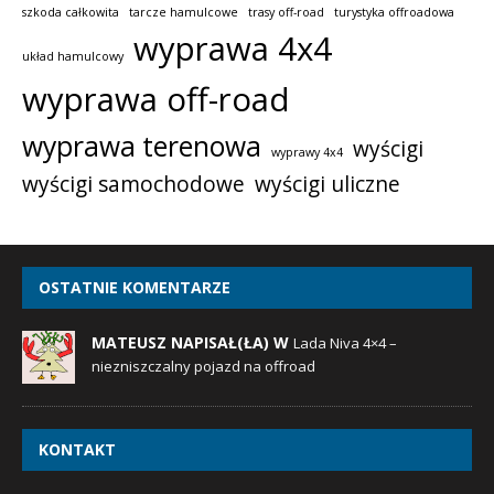
szkoda całkowita
tarcze hamulcowe
trasy off-road
turystyka offroadowa
wyprawa 4x4
układ hamulcowy
wyprawa off-road
wyprawa terenowa
wyścigi
wyprawy 4x4
wyścigi samochodowe
wyścigi uliczne
OSTATNIE KOMENTARZE
MATEUSZ NAPISAŁ(ŁA) W
Lada Niva 4×4 –
niezniszczalny pojazd na offroad
KONTAKT