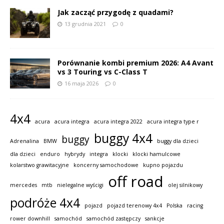
Jak zacząć przygodę z quadami?
13 grudnia 2021
0
Porównanie kombi premium 2026: A4 Avant
vs 3 Touring vs C-Class T
16 maja 2026
0
4x4
acura
acura integra
acura integra 2022
acura integra type r
buggy 4x4
buggy
Adrenalina
BMW
buggy dla dzieci
dla dzieci
enduro
hybrydy
integra
klocki
klocki hamulcowe
kolarstwo grawitacyjne
koncerny samochodowe
kupno pojazdu
off road
mercedes
mtb
nielegalne wyścigi
olej silnikowy
podróże 4x4
pojazd
pojazd terenowy 4x4
Polska
racing
rower downhill
samochód
samochód zastępczy
sankcje