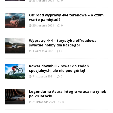
23 sierpnia 2021
0
Off road wyprawy 4×4 terenowe – o czym
warto pamiętać ?
25 sierpnia 2021
0
Wyprawy 4×4 – turystyka offroadowa
świetne hobby dla każdego!
1 września 2021
0
Rower downhill – rower do zadań
specjalnych, ale nie pod górkę!
7 listopada 2021
0
Legendarna Acura Integra wraca na rynek
po 20 latach!
21 listopada 2021
0