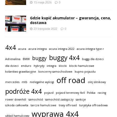
15 maja 2026
0
Gdzie kupić akumulator – gwarancja, cena,
dostawa
23 listopada 2022
0
4x4
acura
acura integra
acura integra 2022
acura integra type r
buggy 4x4
buggy
Adrenalina
BMW
buggy dla dzieci
dla dzieci
enduro
hybrydy
integra
klocki
klocki hamulcowe
kolarstwo grawitacyjne
koncerny samochodowe
kupno pojazdu
off road
mercedes
mtb
nielegalne wyścigi
olej silnikowy
podróże 4x4
pojazd
pojazd terenowy 4x4
Polska
racing
rower downhill
samochód
samochód zastępczy
sankcje
szkoda całkowita
tarcze hamulcowe
trasy off-road
turystyka offroadowa
wyprawa 4x4
układ hamulcowy