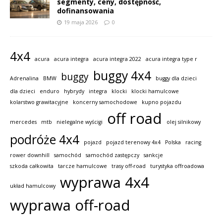
segmenty, ceny, dostępność,
dofinansowania
19 maja 2026
0
4x4
acura
acura integra
acura integra 2022
acura integra type r
buggy 4x4
buggy
Adrenalina
BMW
buggy dla dzieci
dla dzieci
enduro
hybrydy
integra
klocki
klocki hamulcowe
kolarstwo grawitacyjne
koncerny samochodowe
kupno pojazdu
off road
mercedes
mtb
nielegalne wyścigi
olej silnikowy
podróże 4x4
pojazd
pojazd terenowy 4x4
Polska
racing
rower downhill
samochód
samochód zastępczy
sankcje
szkoda całkowita
tarcze hamulcowe
trasy off-road
turystyka offroadowa
wyprawa 4x4
układ hamulcowy
wyprawa off-road