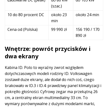
Ładowanie DC (peak)
do 80 kW
do 105 kW
(szac.)
10 do 80 procent DC
około 23
około 24 min
min
Cena od (Polska)
99 990 zł
156 190 / 170
890 zł
Wnętrze: powrót przycisków i
dwa ekrany
Kabina ID. Polo to wyraźny zwrot względem
dotychczasowych modeli rodziny ID. Volkswagen
zostawił duże ekrany, ale dodał do nich coś, czego
brakowało w ID.3 i ID.4: prawdziwy panel klimatyzacji i
pokrętło głośności. Cyfrowy zegar ma przekątną 26
cm, a centralny ekran multimedialny 33 cm. To
wymiary porównywalne z dużymi modelami marki,