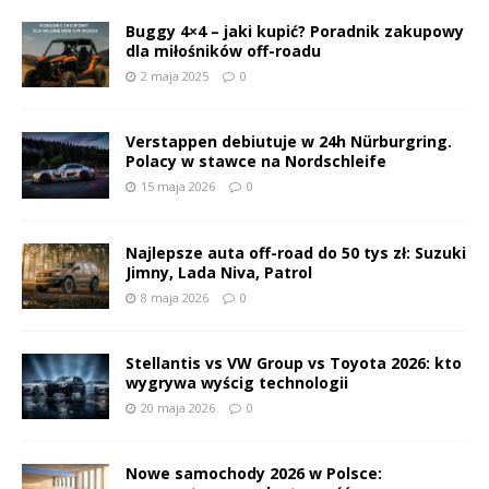
Buggy 4×4 – jaki kupić? Poradnik zakupowy
dla miłośników off-roadu
2 maja 2025
0
Verstappen debiutuje w 24h Nürburgring.
Polacy w stawce na Nordschleife
15 maja 2026
0
Najlepsze auta off-road do 50 tys zł: Suzuki
Jimny, Lada Niva, Patrol
8 maja 2026
0
Stellantis vs VW Group vs Toyota 2026: kto
wygrywa wyścig technologii
20 maja 2026
0
Nowe samochody 2026 w Polsce: