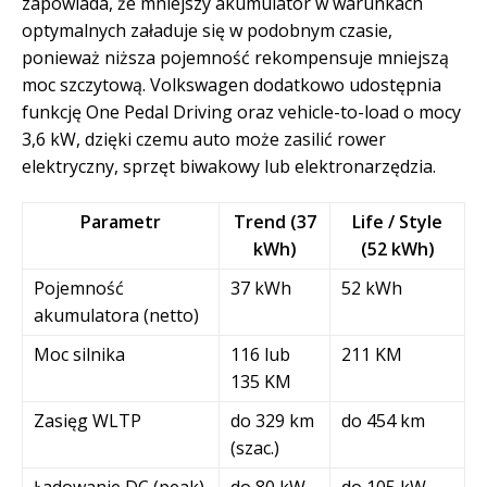
zapowiada, że mniejszy akumulator w warunkach
optymalnych załaduje się w podobnym czasie,
ponieważ niższa pojemność rekompensuje mniejszą
moc szczytową. Volkswagen dodatkowo udostępnia
funkcję One Pedal Driving oraz vehicle-to-load o mocy
3,6 kW, dzięki czemu auto może zasilić rower
elektryczny, sprzęt biwakowy lub elektronarzędzia.
Parametr
Trend (37
Life / Style
kWh)
(52 kWh)
Pojemność
37 kWh
52 kWh
akumulatora (netto)
Moc silnika
116 lub
211 KM
135 KM
Zasięg WLTP
do 329 km
do 454 km
(szac.)