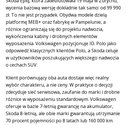
Skoda Epiq, która zadebiutowała 19 maja w Zurychu,
wycenia bazową wersję dokładnie tak samo: od 99 990
zł. To nie jest przypadek. Obydwa modele dzielą
platformę MEB+ oraz fabrykę w Pampelunie, a
różnice ograniczają się do projektu nadwozia,
wykończenia kabiny i drobnych elementów
wyposażenia. Volkswagen pozycjonuje ID. Polo jako
odpowiedź klasycznych klientów Polo, a Skoda celuje
w użytkowników poszukujących większego nadwozia
o cechach SUV.
Klient porównujący oba auta dostaje więc realny
wybór charakteru, a nie ceny. W praktyce o decyzji
zdecyduje sieć serwisowa, zaufanie do marki i drobne
różnice w wyposażeniu standardowym. Volkswagen
oferuje w bazie 7-letnią gwarancję na akumulator,
Skoda 8-letnią, ale obie marki gwarantują utrzymanie
70 procent pojemności po 8 latach lub 160 000 km.