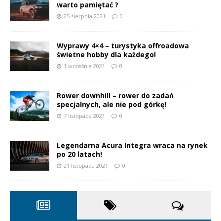
warto pamiętać ?
25 sierpnia 2021
0
Wyprawy 4×4 – turystyka offroadowa
świetne hobby dla każdego!
1 września 2021
0
Rower downhill – rower do zadań
specjalnych, ale nie pod górkę!
7 listopada 2021
0
Legendarna Acura Integra wraca na rynek
po 20 latach!
21 listopada 2021
0