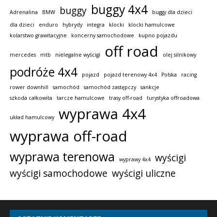
buggy 4x4
buggy
Adrenalina
BMW
buggy dla dzieci
dla dzieci
enduro
hybrydy
integra
klocki
klocki hamulcowe
kolarstwo grawitacyjne
koncerny samochodowe
kupno pojazdu
off road
mercedes
mtb
nielegalne wyścigi
olej silnikowy
podróże 4x4
pojazd
pojazd terenowy 4x4
Polska
racing
rower downhill
samochód
samochód zastępczy
sankcje
szkoda całkowita
tarcze hamulcowe
trasy off-road
turystyka offroadowa
wyprawa 4x4
układ hamulcowy
wyprawa off-road
wyprawa terenowa
wyścigi
wyprawy 4x4
wyścigi samochodowe
wyścigi uliczne