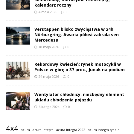
kalendarz roczny
4 maja 2026
0
Verstappen blisko zwycięstwa w 24h
Nürburgring. Awaria półosi zabrała sen
Mercedesa
18 maja 2026
0
Rekordowy kwiecień: rynek motocykli w
Polsce w górę o 37 proc., Junak na podium
24 maja 2026
0
Wentylator chłodnicy: niezbędny element
układu chłodzenia pojazdu
6 lutego 2024
0
4x4
acura
acura integra
acura integra 2022
acura integra type r