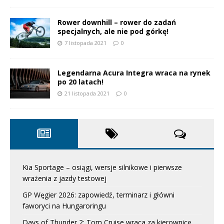
Rower downhill – rower do zadań
specjalnych, ale nie pod górkę!
7 listopada 2021
0
Legendarna Acura Integra wraca na rynek
po 20 latach!
21 listopada 2021
0
Kia Sportage – osiągi, wersje silnikowe i pierwsze
wrażenia z jazdy testowej
GP Węgier 2026: zapowiedź, terminarz i główni
faworyci na Hungaroringu
Days of Thunder 2: Tom Cruise wraca za kierownicę