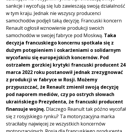
sankcje i wycofują się lub zawieszają swoją działalność
w tym kraju. Jednak nie wszyscy producenci
samochodów podjęli taką decyzję. Francuski koncern
Renault ogłosił wznowienie produkcji swoich
samochodów w swojej fabryce pod Moskwą.
Taka
decyzja francuskiego koncernu spotkała się z
dużym potępieniem i oskarżeniami o solidarnym
wycofaniu się europejskich koncernów. Pod
ostrzałem gorzkiej krytyki francuski producent 24
marca 2022 roku postanowił jednak zrezygnować
z produkcji w fabryce w Rosji. Możemy
przypuszczać, że Renault zmienił swoją decyzję
pod naporem mediów, czy po ostrych słowach
ukraińskiego Prezydenta, że francuski producent
finansuje wojnę.
Dlaczego Reanult tak późno wycofał
się z rosyjskiego rynku? Ta motoryzacyjna marka
straciłaby najwięcej ze wszystkich koncernów
motoryzacyjnych. Rosja dla francuskiego producenta