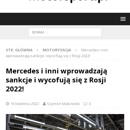
STR. GŁÓWNA
MOTORYZACJA
Mercedes i inni
wprowadzają sankcje i wycofują się z Rosji 2022!
Mercedes i inni wprowadzają
sankcje i wycofują się z Rosji
2022!
16 kwietnia 2022
Szymon Makowski
0