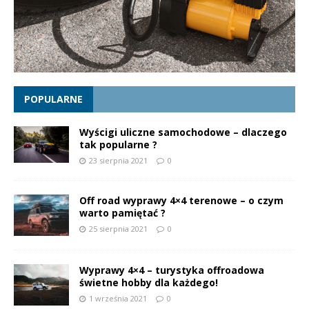
POPULARNE
Wyścigi uliczne samochodowe – dlaczego
tak popularne ?
23 sierpnia 2021
0
Off road wyprawy 4×4 terenowe – o czym
warto pamiętać ?
25 sierpnia 2021
0
Wyprawy 4×4 – turystyka offroadowa
świetne hobby dla każdego!
1 września 2021
0