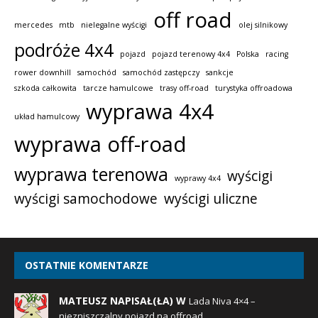
off road
mercedes
mtb
nielegalne wyścigi
olej silnikowy
podróże 4x4
pojazd
pojazd terenowy 4x4
Polska
racing
rower downhill
samochód
samochód zastępczy
sankcje
szkoda całkowita
tarcze hamulcowe
trasy off-road
turystyka offroadowa
wyprawa 4x4
układ hamulcowy
wyprawa off-road
wyprawa terenowa
wyścigi
wyprawy 4x4
wyścigi samochodowe
wyścigi uliczne
OSTATNIE KOMENTARZE
MATEUSZ NAPISAŁ(ŁA) W
Lada Niva 4×4 –
niezniszczalny pojazd na offroad