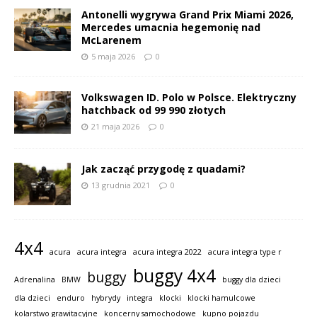
Antonelli wygrywa Grand Prix Miami 2026,
Mercedes umacnia hegemonię nad
McLarenem
5 maja 2026
0
Volkswagen ID. Polo w Polsce. Elektryczny
hatchback od 99 990 złotych
21 maja 2026
0
Jak zacząć przygodę z quadami?
13 grudnia 2021
0
4x4
acura
acura integra
acura integra 2022
acura integra type r
buggy 4x4
buggy
Adrenalina
BMW
buggy dla dzieci
dla dzieci
enduro
hybrydy
integra
klocki
klocki hamulcowe
kolarstwo grawitacyjne
koncerny samochodowe
kupno pojazdu