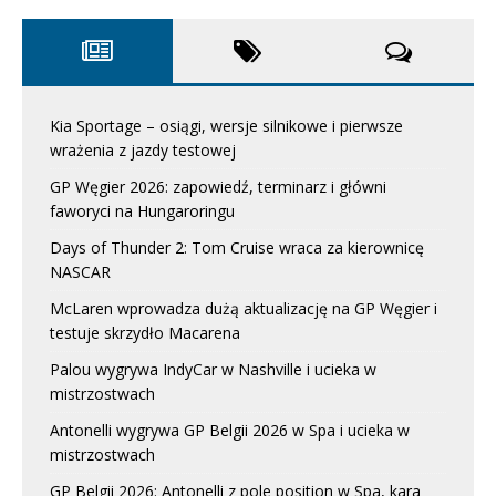
Kia Sportage – osiągi, wersje silnikowe i pierwsze
wrażenia z jazdy testowej
GP Węgier 2026: zapowiedź, terminarz i główni
faworyci na Hungaroringu
Days of Thunder 2: Tom Cruise wraca za kierownicę
NASCAR
McLaren wprowadza dużą aktualizację na GP Węgier i
testuje skrzydło Macarena
Palou wygrywa IndyCar w Nashville i ucieka w
mistrzostwach
Antonelli wygrywa GP Belgii 2026 w Spa i ucieka w
mistrzostwach
GP Belgii 2026: Antonelli z pole position w Spa, kara