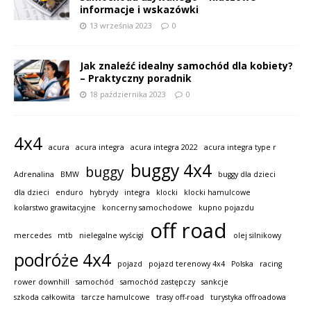
informacje i wskazówki
13 września 2023
0
Jak znaleźć idealny samochód dla kobiety?
– Praktyczny poradnik
18 października 2023
0
4x4
acura
acura integra
acura integra 2022
acura integra type r
buggy 4x4
buggy
Adrenalina
BMW
buggy dla dzieci
dla dzieci
enduro
hybrydy
integra
klocki
klocki hamulcowe
kolarstwo grawitacyjne
koncerny samochodowe
kupno pojazdu
off road
mercedes
mtb
nielegalne wyścigi
olej silnikowy
podróże 4x4
pojazd
pojazd terenowy 4x4
Polska
racing
rower downhill
samochód
samochód zastępczy
sankcje
szkoda całkowita
tarcze hamulcowe
trasy off-road
turystyka offroadowa