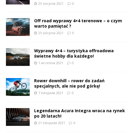
23 sierpnia 2021
0
Off road wyprawy 4×4 terenowe – o czym
warto pamiętać ?
25 sierpnia 2021
0
Wyprawy 4×4 – turystyka offroadowa
świetne hobby dla każdego!
1 września 2021
0
Rower downhill – rower do zadań
specjalnych, ale nie pod górkę!
7 listopada 2021
0
Legendarna Acura Integra wraca na rynek
po 20 latach!
21 listopada 2021
0