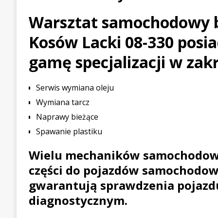
[ 21 lipca 2026 ]
Palou wygr
Warsztat samochodowy 
WYŚCIGOWE
Kosów Lacki 08-330 posia
[ 30 lipca 2026 ]
Kia Sporta
gamę specjalizacji w zak
PIERWSZE JAZDY
Serwis wymiana oleju
Wymiana tarcz
Naprawy bieżące
Spawanie plastiku
Wielu mechaników samochodow
części do pojazdów samochodow
gwarantują sprawdzenia pojazd
diagnostycznym.