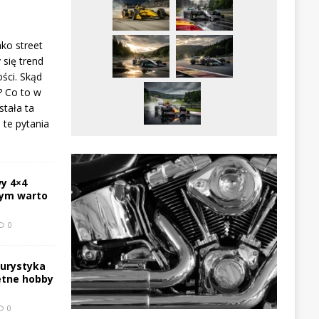
ako street
 się trend
ści. Skąd
? Co to w
stała ta
te pytania
y 4×4
zym warto
0
turystyka
etne hobby
0