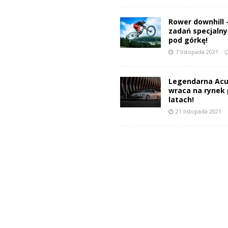
Rower downhill 
zadań specjalnyc
pod górkę!
7 listopada 2021
Legendarna Acu
wraca na rynek 
latach!
21 listopada 2021