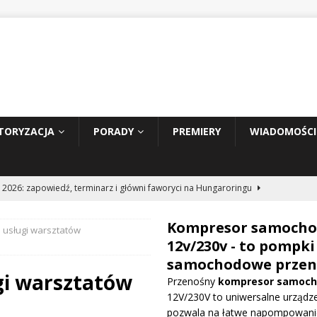
TORYZACJA
PORADY
PREMIERY
WIADOMOŚCI
 2026: zapowiedź, terminarz i główni faworyci na Hungaroringu
Kompresor samoch
 usługi warsztatów
hunder 2: Tom Cruise wraca za kierownicę NASCAR
WIADOMOŚCI
12v/230v - to pompki
samochodowe przen
gi warsztatów
Przenośny
kompresor samoc
prowadza dużą aktualizację na GP Węgier i testuje skrzydło Macarena
12V/230V to uniwersalne urządze
WE
pozwala na łatwe napompowani