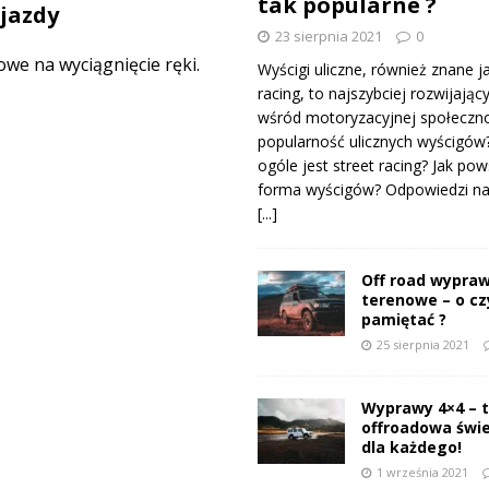
tak popularne ?
jazdy
23 sierpnia 2021
0
e na wyciągnięcie ręki.
Wyścigi uliczne, również znane j
racing, to najszybciej rozwijający
wśród motoryzacyjnej społeczno
popularność ulicznych wyścigów
ogóle jest street racing? Jak pow
forma wyścigów? Odpowiedzi na 
[...]
Off road wypraw
terenowe – o c
pamiętać ?
25 sierpnia 2021
Wyprawy 4×4 – 
offroadowa świ
dla każdego!
1 września 2021