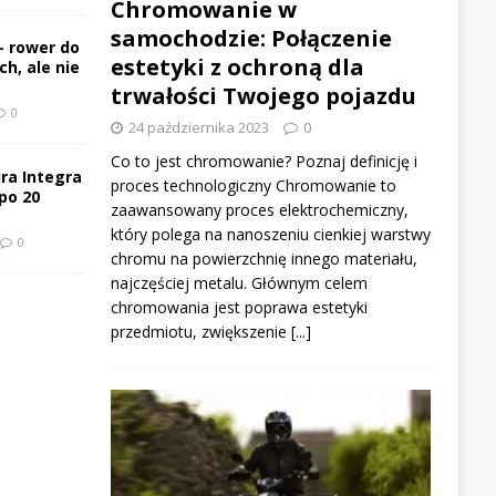
Chromowanie w
samochodzie: Połączenie
– rower do
estetyki z ochroną dla
h, ale nie
trwałości Twojego pojazdu
0
24 października 2023
0
Co to jest chromowanie? Poznaj definicję i
ra Integra
proces technologiczny Chromowanie to
po 20
zaawansowany proces elektrochemiczny,
który polega na nanoszeniu cienkiej warstwy
0
chromu na powierzchnię innego materiału,
najczęściej metalu. Głównym celem
chromowania jest poprawa estetyki
przedmiotu, zwiększenie
[...]