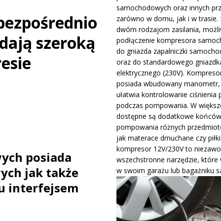
samochodowych oraz innych pr
ywa IndyCar w Nashville i ucieka w mistrzostwach
WIADOMOŚCI
bezpośrednio
zarówno w domu, jak i w trasie. 
dwóm rodzajom zasilania, możli
dają szeroką
podłączenie kompresora samo
ge – osiągi, wersje silnikowe i pierwsze wrażenia z jazdy testowej
do gniazda zapalniczki samocho
resie
oraz do standardowego gniazdk
elektrycznego (230V). Kompreso
posiada wbudowany manometr, 
ułatwia kontrolowanie ciśnienia 
podczas pompowania. W większo
dostępne są dodatkowe końców
pompowania różnych przedmiotó
jak materace dmuchane czy piłki
kompresor 12V/230V to niezawo
ych posiada
wszechstronne narzędzie, które
ych jak także
w swoim garażu lub bagażniku 
u interfejsem