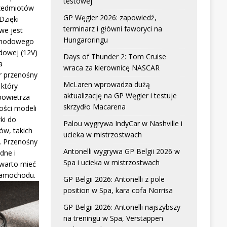
testowej
zedmiotów
GP Węgier 2026: zapowiedź,
Dzięki
terminarz i główni faworyci na
we jest
Hungaroringu
chodowego
dowej (12V)
Days of Thunder 2: Tom Cruise
a
wraca za kierownicę NASCAR
r przenośny
McLaren wprowadza dużą
który
aktualizację na GP Węgier i testuje
powietrza
skrzydło Macarena
ści modeli
ki do
Palou wygrywa IndyCar w Nashville i
w, takich
ucieka w mistrzostwach
. Przenośny
Antonelli wygrywa GP Belgii 2026 w
dne i
Spa i ucieka w mistrzostwach
 warto mieć
samochodu.
GP Belgii 2026: Antonelli z pole
position w Spa, kara cofa Norrisa
GP Belgii 2026: Antonelli najszybszy
na treningu w Spa, Verstappen