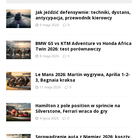
Jak jeździć defensywnie: techniki, dystans,
antycypacja, przewodnik kierowcy
9 maja 2026
0
BMW GS vs KTM Adventure vs Honda Africa
Twin 2026: test porównawczy
8 maja 2026
0
Le Mans 2026: Martin wygrywa, Aprilia 1-2-
3, Bagnaia kraksa
11 maja 2026
0
Hamilton z pole position w sprincie na
Silverstone, Ferrari wraca do gry
4 lipca 2026
0
Sprowadzenie auta z Niemiec 2026: koszty,