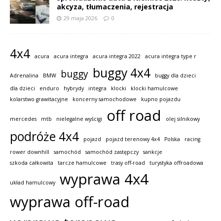
akcyza, tłumaczenia, rejestracja
29 maja 2026
0
4x4
acura
acura integra
acura integra 2022
acura integra type r
buggy 4x4
buggy
Adrenalina
BMW
buggy dla dzieci
dla dzieci
enduro
hybrydy
integra
klocki
klocki hamulcowe
kolarstwo grawitacyjne
koncerny samochodowe
kupno pojazdu
off road
mercedes
mtb
nielegalne wyścigi
olej silnikowy
podróże 4x4
pojazd
pojazd terenowy 4x4
Polska
racing
rower downhill
samochód
samochód zastępczy
sankcje
szkoda całkowita
tarcze hamulcowe
trasy off-road
turystyka offroadowa
wyprawa 4x4
układ hamulcowy
wyprawa off-road