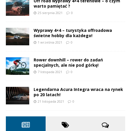
Off road wyprawy 4×4 terenowe – o czym
warto pamiętać ?
25 sierpnia 2021
0
Wyprawy 4×4 – turystyka offroadowa
świetne hobby dla każdego!
1 września 2021
0
Rower downhill – rower do zadań
specjalnych, ale nie pod górkę!
7 listopada 2021
0
Legendarna Acura Integra wraca na rynek
po 20 latach!
21 listopada 2021
0