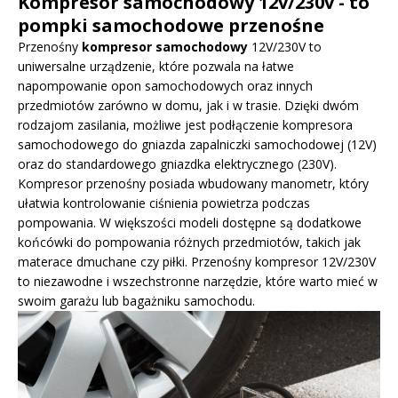
Kompresor samochodowy 12v/230v - to
pompki samochodowe przenośne
Przenośny
kompresor samochodowy
12V/230V to
uniwersalne urządzenie, które pozwala na łatwe
napompowanie opon samochodowych oraz innych
przedmiotów zarówno w domu, jak i w trasie. Dzięki dwóm
rodzajom zasilania, możliwe jest podłączenie kompresora
samochodowego do gniazda zapalniczki samochodowej (12V)
oraz do standardowego gniazdka elektrycznego (230V).
Kompresor przenośny posiada wbudowany manometr, który
ułatwia kontrolowanie ciśnienia powietrza podczas
pompowania. W większości modeli dostępne są dodatkowe
końcówki do pompowania różnych przedmiotów, takich jak
materace dmuchane czy piłki. Przenośny kompresor 12V/230V
to niezawodne i wszechstronne narzędzie, które warto mieć w
swoim garażu lub bagażniku samochodu.