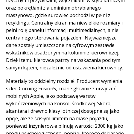
fizycznymi przyciskami, włącznikami w stylu lotniczym
oraz pokrętłami z aluminium obrabianego
maszynowo, gdzie surowiec pochodzi w pełni z
recyklingu. Centralny ekran ma niewielkie rozmiary i
pełni rolę panelu informacji multimedialnych, a nie
centralnego sterowania pojazdem. Najważniejsze
dane zostały umieszczone na cyfrowym zestawie
wskaźników osadzonym na kolumnie kierowniczej.
Dzięki temu kierowca patrzy na wskazania pod tym
samym kątem, niezależnie od ustawienia kierownicy.
Materiały to oddzielny rozdział. Producent wymienia
szkło Corning Fusion5, znane głównie z urządzeń
mobilnych Apple, jako podstawę warstw
wykończeniowych na konsoli środkowej. Skóra,
alcantara i drewno klasy lotniczej dostępne są jako
opcje, ale ze ścisłym limitem na masę pojazdu,
ponieważ inżynierowie pilnują wartości 2300 kg jako
progu psychologicznego, poniżej którego deklaracje