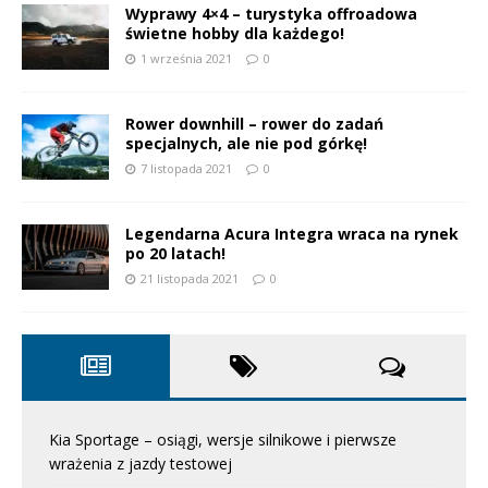
Wyprawy 4×4 – turystyka offroadowa
świetne hobby dla każdego!
1 września 2021
0
Rower downhill – rower do zadań
specjalnych, ale nie pod górkę!
7 listopada 2021
0
Legendarna Acura Integra wraca na rynek
po 20 latach!
21 listopada 2021
0
Kia Sportage – osiągi, wersje silnikowe i pierwsze
wrażenia z jazdy testowej