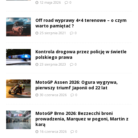
12 maja 2026
0
Off road wyprawy 4×4 terenowe – o czym
warto pamiętać ?
25 sierpnia 2021
0
Kontrola drogowa przez policję w świetle
polskiego prawa
23 sierpnia 2023
0
MotoGP Assen 2026: Ogura wygrywa,
pierwszy triumf Japonii od 22 lat
30 czerwca 2026
0
MotoGP Brno 2026: Bezzecchi broni
prowadzenia, Marquez w pogoni, Martin z
karą
16 czerwca 2026
0