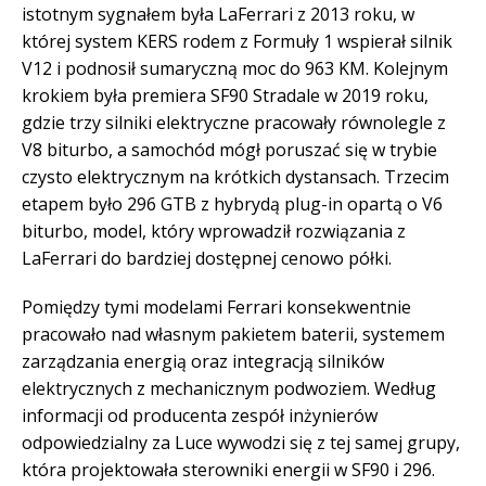
istotnym sygnałem była LaFerrari z 2013 roku, w
której system KERS rodem z Formuły 1 wspierał silnik
V12 i podnosił sumaryczną moc do 963 KM. Kolejnym
krokiem była premiera SF90 Stradale w 2019 roku,
gdzie trzy silniki elektryczne pracowały równolegle z
V8 biturbo, a samochód mógł poruszać się w trybie
czysto elektrycznym na krótkich dystansach. Trzecim
etapem było 296 GTB z hybrydą plug-in opartą o V6
biturbo, model, który wprowadził rozwiązania z
LaFerrari do bardziej dostępnej cenowo półki.
Pomiędzy tymi modelami Ferrari konsekwentnie
pracowało nad własnym pakietem baterii, systemem
zarządzania energią oraz integracją silników
elektrycznych z mechanicznym podwoziem. Według
informacji od producenta zespół inżynierów
odpowiedzialny za Luce wywodzi się z tej samej grupy,
która projektowała sterowniki energii w SF90 i 296.