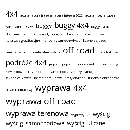
4x4
acura
acura integra
acura integra 2022
acura integra type r
buggy 4x4
buggy
Adrenalina
BMW
buggy dla dzieci
dla dzieci
enduro
hybrydy
integra
klocki
klocki hamulcowe
kolarstwo grawitacyjne
koncerny samochodowe
kupno pojazdu
off road
mercedes
mtb
nielegalne wyścigi
olej silnikowy
podróże 4x4
pojazd
pojazd terenowy 4x4
Polska
racing
rower downhill
samochód
samochód zastępczy
sankcje
szkoda całkowita
tarcze hamulcowe
trasy off-road
turystyka offroadowa
wyprawa 4x4
układ hamulcowy
wyprawa off-road
wyprawa terenowa
wyścigi
wyprawy 4x4
wyścigi samochodowe
wyścigi uliczne