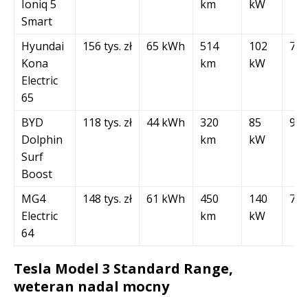
Ioniq 5
km
kW
Smart
Hyundai
156 tys. zł
65 kWh
514
102
7,8
Kona
km
kW
Electric
65
BYD
118 tys. zł
44 kWh
320
85
9,4
Dolphin
km
kW
Surf
Boost
MG4
148 tys. zł
61 kWh
450
140
7,7
Electric
km
kW
64
Tesla Model 3 Standard Range,
weteran nadal mocny