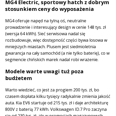
MG4 Electric, sportowy hatch z dobrym
stosunkiem ceny do wyposażenia
MG4 oferuje napęd na tylną oś, neutralne
prowadzenie i interesujący design w cenie 148 tys. zł
(wersja 64 kWh). Sieć serwisowa nadal się
rozbudowuje, więc dostępność części bywa losowa w
mniejszych miastach. Plusem jest siedmioletnia
gwarancja na cały samochód (a nie tylko baterię), co w
segmencie chińskich marek nadal robi wrażenie.
Modele warte uwagi tuż poza
budżetem
Warto wiedzieć, co jest za progiem 200 tys. zł, bo
czasem dopłata kilku tysięcy radykalnie zmienia jakość
auta. Kia EV6 startuje od 215 tys. zł i daje architekturę
800V z baterią 77 kWh. Volkswagen ID.7 Pro zaczyna
się od 230 tys. zł, ale w promocjach magazynowych