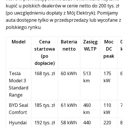
kupić u polskich dealerów w cenie netto do 200 tys. zł
(po uwzględnieniu dopłaty z Mój Elektryk). Pomijamy
auta dostępne tylko w przedsprzedaży lub wycofane z
polskiego rynku.
Model
Cena
Bateria
Zasięg
Moc
0,1
startowa
netto
WLTP
DC
km
(po
peak
dopłacie)
Tesla
168 tys. zł
60 kWh
513
175
6,1
Model 3
km
kW
Standard
Range
BYD Seal
185 tys. zł
61 kWh
460
110
7,5
Comfort
km
kW
Hyundai
192 tys. zł
58 kWh
440
220
8,5