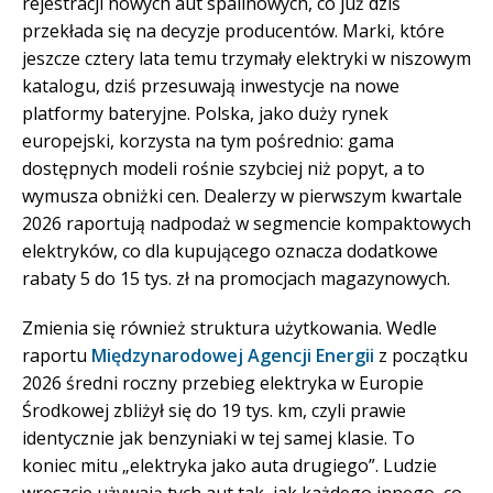
rejestracji nowych aut spalinowych, co już dziś
przekłada się na decyzje producentów. Marki, które
jeszcze cztery lata temu trzymały elektryki w niszowym
katalogu, dziś przesuwają inwestycje na nowe
platformy bateryjne. Polska, jako duży rynek
europejski, korzysta na tym pośrednio: gama
dostępnych modeli rośnie szybciej niż popyt, a to
wymusza obniżki cen. Dealerzy w pierwszym kwartale
2026 raportują nadpodaż w segmencie kompaktowych
elektryków, co dla kupującego oznacza dodatkowe
rabaty 5 do 15 tys. zł na promocjach magazynowych.
Zmienia się również struktura użytkowania. Wedle
raportu
Międzynarodowej Agencji Energii
z początku
2026 średni roczny przebieg elektryka w Europie
Środkowej zbliżył się do 19 tys. km, czyli prawie
identycznie jak benzyniaki w tej samej klasie. To
koniec mitu „elektryka jako auta drugiego”. Ludzie