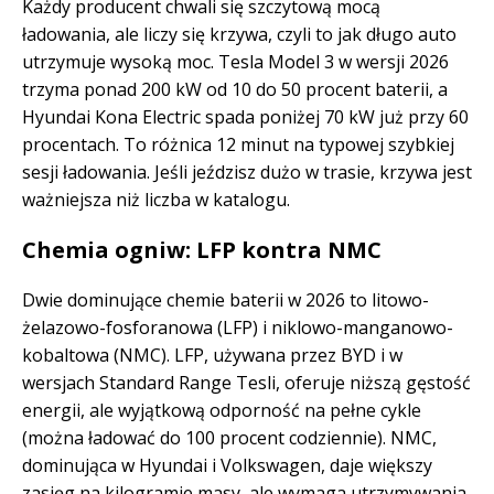
Każdy producent chwali się szczytową mocą
ładowania, ale liczy się krzywa, czyli to jak długo auto
utrzymuje wysoką moc. Tesla Model 3 w wersji 2026
trzyma ponad 200 kW od 10 do 50 procent baterii, a
Hyundai Kona Electric spada poniżej 70 kW już przy 60
procentach. To różnica 12 minut na typowej szybkiej
sesji ładowania. Jeśli jeździsz dużo w trasie, krzywa jest
ważniejsza niż liczba w katalogu.
Chemia ogniw: LFP kontra NMC
Dwie dominujące chemie baterii w 2026 to litowo-
żelazowo-fosforanowa (LFP) i niklowo-manganowo-
kobaltowa (NMC). LFP, używana przez BYD i w
wersjach Standard Range Tesli, oferuje niższą gęstość
energii, ale wyjątkową odporność na pełne cykle
(można ładować do 100 procent codziennie). NMC,
dominująca w Hyundai i Volkswagen, daje większy
zasięg na kilogramie masy, ale wymaga utrzymywania