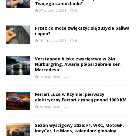
Twojego samochodu?
27 września 2023
0
Przez co może zwiększyć się zużycie paliwa
i opon?
15 listopada 2023
0
Verstappen blisko zwycięstwa w 24h
Nürburgring. Awaria półosi zabrała sen
Mercedesa
18 maja 2026
0
Ferrari Luce w Rzymie: pierwszy
elektryczny Ferrari z mocą ponad 1000 KM
25 maja 2026
0
Sezon wyścigowy 2026: F1, WRC, MotoGP,
IndyCar, Le Mans, kalendarz globalny