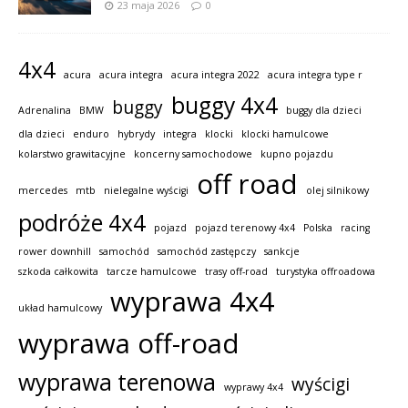
23 maja 2026
0
4x4
acura
acura integra
acura integra 2022
acura integra type r
buggy 4x4
buggy
Adrenalina
BMW
buggy dla dzieci
dla dzieci
enduro
hybrydy
integra
klocki
klocki hamulcowe
kolarstwo grawitacyjne
koncerny samochodowe
kupno pojazdu
off road
mercedes
mtb
nielegalne wyścigi
olej silnikowy
podróże 4x4
pojazd
pojazd terenowy 4x4
Polska
racing
rower downhill
samochód
samochód zastępczy
sankcje
szkoda całkowita
tarcze hamulcowe
trasy off-road
turystyka offroadowa
wyprawa 4x4
układ hamulcowy
wyprawa off-road
wyprawa terenowa
wyścigi
wyprawy 4x4