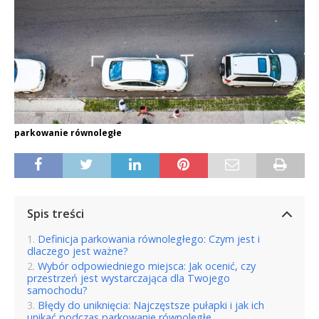
parkowanie równoległe
Spis treści
Definicja parkowania równoległego: Czym jest i
dlaczego jest ważne?
Wybór odpowiedniego miejsca: Jak ocenić, czy
przestrzeń jest wystarczająca dla Twojego
samochodu?
Błędy do uniknięcia: Najczęstsze pułapki i jak ich
unikać podczas parkowanie równoległe