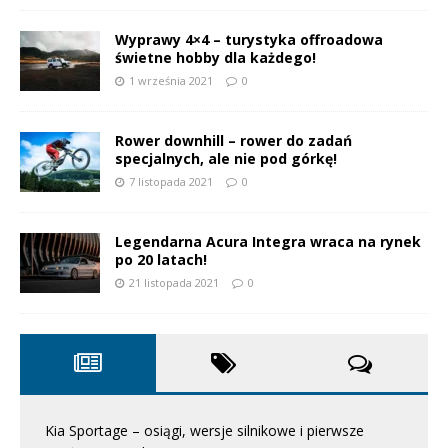
Wyprawy 4×4 – turystyka offroadowa
świetne hobby dla każdego!
1 września 2021
0
Rower downhill – rower do zadań
specjalnych, ale nie pod górkę!
7 listopada 2021
0
Legendarna Acura Integra wraca na rynek
po 20 latach!
21 listopada 2021
0
Kia Sportage – osiągi, wersje silnikowe i pierwsze