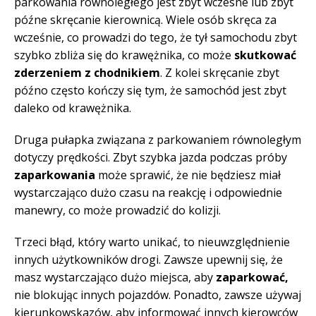
parkowania równoległego jest zbyt wczesne lub zbyt
późne skręcanie kierownicą. Wiele osób skręca za
wcześnie, co prowadzi do tego, że tył samochodu zbyt
szybko zbliża się do krawężnika, co może
skutkować
zderzeniem z chodnikiem
. Z kolei skręcanie zbyt
późno często kończy się tym, że samochód jest zbyt
daleko od krawężnika.
Druga pułapka związana z parkowaniem równoległym
dotyczy prędkości. Zbyt szybka jazda podczas próby
zaparkowania
może sprawić, że nie będziesz miał
wystarczająco dużo czasu na reakcję i odpowiednie
manewry, co może prowadzić do kolizji.
Trzeci błąd, który warto unikać, to nieuwzględnienie
innych użytkowników drogi. Zawsze upewnij się, że
masz wystarczająco dużo miejsca, aby
zaparkować,
nie blokując innych pojazdów. Ponadto, zawsze używaj
kierunkowskazów, aby informować innych kierowców