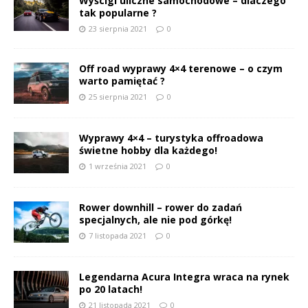
Wyścigi uliczne samochodowe – dlaczego
tak popularne ?
23 sierpnia 2021
0
Off road wyprawy 4×4 terenowe – o czym
warto pamiętać ?
25 sierpnia 2021
0
Wyprawy 4×4 – turystyka offroadowa
świetne hobby dla każdego!
1 września 2021
0
Rower downhill – rower do zadań
specjalnych, ale nie pod górkę!
7 listopada 2021
0
Legendarna Acura Integra wraca na rynek
po 20 latach!
21 listopada 2021
0