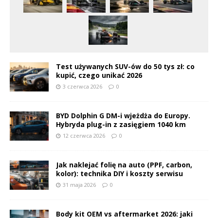
Test używanych SUV-ów do 50 tys zł: co
kupić, czego unikać 2026
3 czerwca 2026
0
BYD Dolphin G DM-i wjeżdża do Europy.
Hybryda plug-in z zasięgiem 1040 km
12 czerwca 2026
0
Jak naklejać folię na auto (PPF, carbon,
kolor): technika DIY i koszty serwisu
31 maja 2026
0
Body kit OEM vs aftermarket 2026: jaki