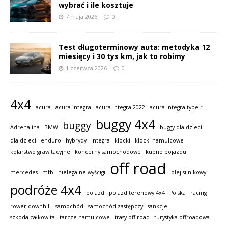
wybrać i ile kosztuje
7 maja 2026
0
Test długoterminowy auta: metodyka 12
miesięcy i 30 tys km, jak to robimy
1 czerwca 2026
0
4x4
acura
acura integra
acura integra 2022
acura integra type r
buggy 4x4
buggy
Adrenalina
BMW
buggy dla dzieci
dla dzieci
enduro
hybrydy
integra
klocki
klocki hamulcowe
kolarstwo grawitacyjne
koncerny samochodowe
kupno pojazdu
off road
mercedes
mtb
nielegalne wyścigi
olej silnikowy
podróże 4x4
pojazd
pojazd terenowy 4x4
Polska
racing
rower downhill
samochód
samochód zastępczy
sankcje
szkoda całkowita
tarcze hamulcowe
trasy off-road
turystyka offroadowa