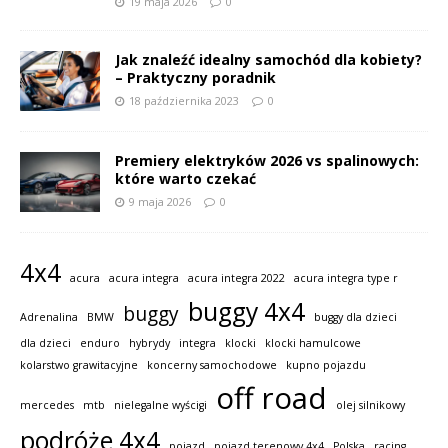
19 maja 2026
0
Jak znaleźć idealny samochód dla kobiety?
– Praktyczny poradnik
18 października 2023
0
Premiery elektryków 2026 vs spalinowych:
które warto czekać
9 maja 2026
0
4x4
acura
acura integra
acura integra 2022
acura integra type r
buggy 4x4
buggy
Adrenalina
BMW
buggy dla dzieci
dla dzieci
enduro
hybrydy
integra
klocki
klocki hamulcowe
kolarstwo grawitacyjne
koncerny samochodowe
kupno pojazdu
off road
mercedes
mtb
nielegalne wyścigi
olej silnikowy
podróże 4x4
pojazd
pojazd terenowy 4x4
Polska
racing