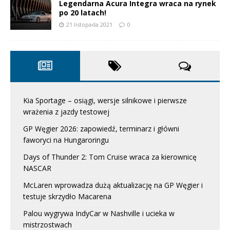
Legendarna Acura Integra wraca na rynek
po 20 latach!
21 listopada 2021
0
Kia Sportage – osiągi, wersje silnikowe i pierwsze
wrażenia z jazdy testowej
GP Węgier 2026: zapowiedź, terminarz i główni
faworyci na Hungaroringu
Days of Thunder 2: Tom Cruise wraca za kierownicę
NASCAR
McLaren wprowadza dużą aktualizację na GP Węgier i
testuje skrzydło Macarena
Palou wygrywa IndyCar w Nashville i ucieka w
mistrzostwach