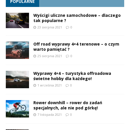
POPULARNE
Wyścigi uliczne samochodowe – dlaczego
tak popularne ?
23 sierpnia 2021
0
Off road wyprawy 4×4 terenowe – o czym
warto pamiętać ?
25 sierpnia 2021
0
Wyprawy 4×4 – turystyka offroadowa
świetne hobby dla każdego!
1 września 2021
0
Rower downhill – rower do zadań
specjalnych, ale nie pod górkę!
7 listopada 2021
0