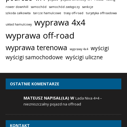
rower downhill
samochód
samochód zastępczy
sankcje
szkoda całkowita
tarcze hamulcowe
trasy off-road
turystyka offroadowa
wyprawa 4x4
układ hamulcowy
wyprawa off-road
wyprawa terenowa
wyścigi
wyprawy 4x4
wyścigi samochodowe
wyścigi uliczne
OSTATNIE KOMENTARZE
MATEUSZ NAPISAŁ(ŁA) W
Lada Niva 4×4 –
niezniszczalny pojazd na offroad
KONTAKT