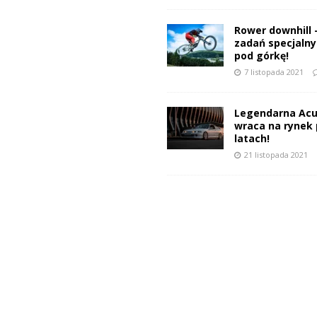
Rower downhill 
zadań specjalnyc
pod górkę!
7 listopada 2021
Legendarna Acu
wraca na rynek 
latach!
21 listopada 2021