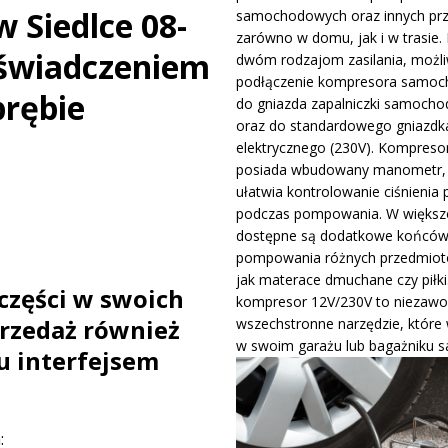
 Siedlce 08-
samochodowych oraz innych pr
ywa IndyCar w Nashville i ucieka w mistrzostwach
WIADOMOŚCI
zarówno w domu, jak i w trasie. 
świadczeniem
dwóm rodzajom zasilania, możli
podłączenie kompresora samo
ge – osiągi, wersje silnikowe i pierwsze wrażenia z jazdy testowej
brębie
do gniazda zapalniczki samocho
oraz do standardowego gniazdk
elektrycznego (230V). Kompreso
posiada wbudowany manometr, 
ułatwia kontrolowanie ciśnienia 
podczas pompowania. W większo
dostępne są dodatkowe końców
pompowania różnych przedmiotó
jak materace dmuchane czy piłki
części w swoich
kompresor 12V/230V to niezawo
rzedaż również
wszechstronne narzędzie, które
w swoim garażu lub bagażniku 
u interfejsem
: