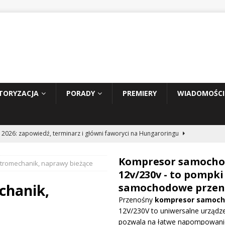
TORYZACJA
PORADY
PREMIERY
WIADOMOŚCI
 2026: zapowiedź, terminarz i główni faworyci na Hungaroringu
Kompresor samoch
ktromechanik, naprawy bieżące
hunder 2: Tom Cruise wraca za kierownicę NASCAR
WIADOMOŚCI
12v/230v - to pompki
chanik,
samochodowe przen
Przenośny
kompresor samoc
prowadza dużą aktualizację na GP Węgier i testuje skrzydło Macarena
12V/230V to uniwersalne urządze
WE
pozwala na łatwe napompowani