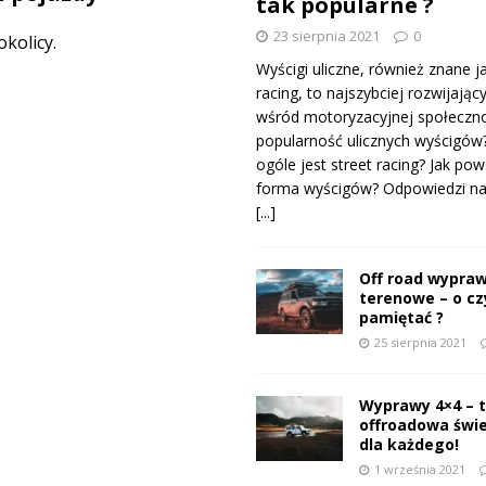
tak popularne ?
23 sierpnia 2021
0
kolicy.
Wyścigi uliczne, również znane j
racing, to najszybciej rozwijający
wśród motoryzacyjnej społeczno
popularność ulicznych wyścigów
ogóle jest street racing? Jak pow
forma wyścigów? Odpowiedzi na 
[...]
Off road wypraw
terenowe – o c
pamiętać ?
25 sierpnia 2021
Wyprawy 4×4 – 
offroadowa świ
dla każdego!
1 września 2021