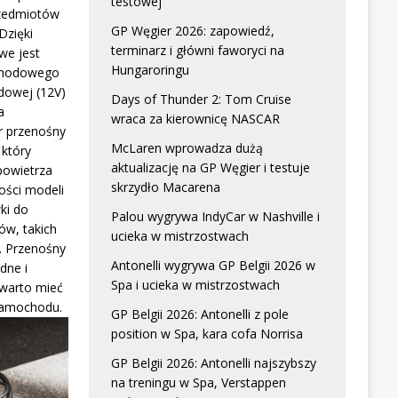
testowej
zedmiotów
GP Węgier 2026: zapowiedź,
Dzięki
terminarz i główni faworyci na
we jest
Hungaroringu
chodowego
dowej (12V)
Days of Thunder 2: Tom Cruise
a
wraca za kierownicę NASCAR
r przenośny
McLaren wprowadza dużą
który
aktualizację na GP Węgier i testuje
powietrza
skrzydło Macarena
ści modeli
ki do
Palou wygrywa IndyCar w Nashville i
w, takich
ucieka w mistrzostwach
. Przenośny
Antonelli wygrywa GP Belgii 2026 w
dne i
Spa i ucieka w mistrzostwach
 warto mieć
samochodu.
GP Belgii 2026: Antonelli z pole
position w Spa, kara cofa Norrisa
GP Belgii 2026: Antonelli najszybszy
na treningu w Spa, Verstappen