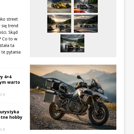
ako street
 się trend
ści. Skąd
? Co to w
stała ta
te pytania
y 4×4
zym warto
0
turystyka
etne hobby
0