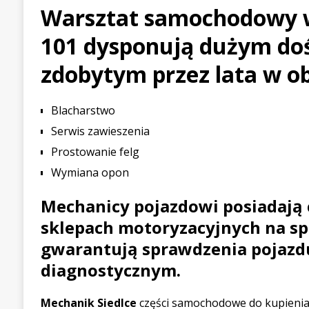
Warsztat samochodowy w
[ 21 lipca 2026 ]
Palou wygr
101 dysponują dużym do
WYŚCIGOWE
[ 30 lipca 2026 ]
Kia Sporta
zdobytym przez lata w o
PIERWSZE JAZDY
Blacharstwo
Serwis zawieszenia
Prostowanie felg
Wymiana opon
Mechanicy pojazdowi posiadają 
sklepach motoryzacyjnych na sp
gwarantują sprawdzenia pojazd
diagnostycznym.
Mechanik Siedlce
części samochodowe do kupienia