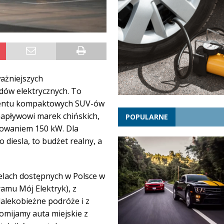
ważniejszych
dów elektrycznych. To
gmentu kompaktowych SUV-ów
napływowi marek chińskich,
POPULARNE
adowaniem 150 kW. Dla
 diesla, to budżet realny, a
lach dostępnych w Polsce w
ramu Mój Elektryk), z
alekobieżne podróże i z
mijamy auta miejskie z