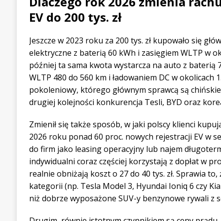
Dlaczego rok 2026 zmienia rach
EV do 200 tys. zł
Jeszcze w 2023 roku za 200 tys. zł kupowało się g
elektryczne z baterią 60 kWh i zasięgiem WLTP w ok
później ta sama kwota wystarcza na auto z baterią 
WLTP 480 do 560 km i ładowaniem DC w okolicach 1
pokoleniowy, którego głównym sprawcą są chińskie
drugiej kolejności konkurencja Tesli, BYD oraz kor
Zmienił się także sposób, w jaki polscy klienci kup
2026 roku ponad 60 proc. nowych rejestracji EV w seg
do firm jako leasing operacyjny lub najem długoterm
indywidualni coraz częściej korzystają z dopłat w pr
realnie obniżają koszt o 27 do 40 tys. zł. Sprawia to, 
kategorii (np. Tesla Model 3, Hyundai Ioniq 6 czy Kia
niż dobrze wyposażone SUV-y benzynowe rywali z 
Drugim, równie istotnym czynnikiem są ceny prądu.