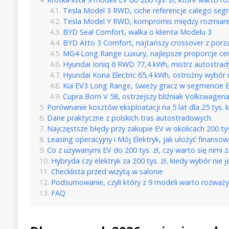
Tesla Model 3 RWD, ciche referencje całego se
Tesla Model Y RWD, kompromis między rozmiar
BYD Seal Comfort, walka o klienta Modelu 3
BYD Atto 3 Comfort, najtańszy crossover z por
MG4 Long Range Luxury, najlepsze proporcje ce
Hyundai Ioniq 6 RWD 77,4 kWh, mistrz autostrad
Hyundai Kona Electric 65,4 kWh, ostrożny wybór 
Kia EV3 Long Range, świeży gracz w segmencie 
Cupra Born V 58, ostrzejszy bliźniak Volkswagen
Porównanie kosztów eksploatacji na 5 lat dla 25 tys. 
Dane praktyczne z polskich tras autostradowych
Najczęstsze błędy przy zakupie EV w okolicach 200 tys
Leasing operacyjny i Mój Elektryk, jak ułożyć finansow
Co z używanymi EV do 200 tys. zł, czy warto się nimi 
Hybryda czy elektryk za 200 tys. zł, kiedy wybór nie j
Checklista przed wizytą w salonie
Podsumowanie, czyli który z 9 modeli warto rozważ
FAQ