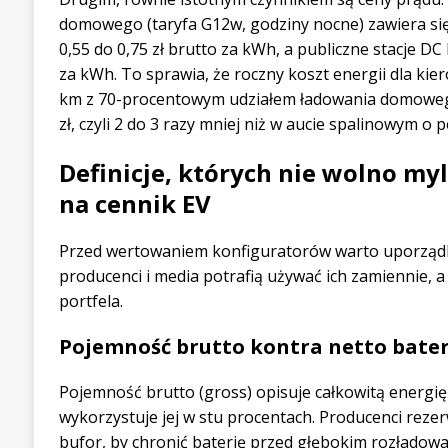
domowego (taryfa G12w, godziny nocne) zawiera się
0,55 do 0,75 zł brutto za kWh, a publiczne stacje DC 
za kWh. To sprawia, że roczny koszt energii dla kie
km z 70-procentowym udziałem ładowania domowego m
zł, czyli 2 do 3 razy mniej niż w aucie spalinowym o
Definicje, których nie wolno myl
na cennik EV
Przed wertowaniem konfiguratorów warto uporząd
producenci i media potrafią używać ich zamiennie, a 
portfela.
Pojemność brutto kontra netto bater
Pojemność brutto (gross) opisuje całkowitą energię
wykorzystuje jej w stu procentach. Producenci rezer
bufor, by chronić baterię przed głębokim rozładow