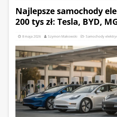
BRANŻOWE
Najlepsze samochody ele
[ 22 lipca 2026 ]
McLaren w
200 tys zł: Tesla, BYD, M
WIADOMOŚCI WYŚCIGO
[ 21 lipca 2026 ]
Palou wygr
8 maja 2026
Szymon Makowski
Samochody elektry
WYŚCIGOWE
[ 30 lipca 2026 ]
Kia Sporta
PIERWSZE JAZDY