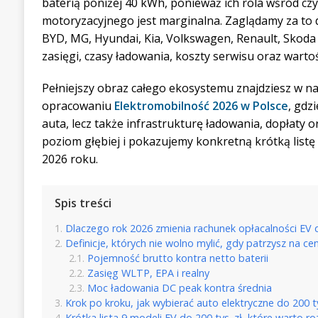
baterią poniżej 40 kWh, ponieważ ich rola wśród cz
motoryzacyjnego jest marginalna. Zaglądamy za to do
BYD, MG, Hyundai, Kia, Volkswagen, Renault, Skoda
zasięgi, czasy ładowania, koszty serwisu oraz wartośc
Pełniejszy obraz całego ekosystemu znajdziesz w n
opracowaniu
Elektromobilność 2026 w Polsce
, gdz
auta, lecz także infrastrukturę ładowania, dopłaty 
poziom głębiej i pokazujemy konkretną krótką listę
2026 roku.
Spis treści
Dlaczego rok 2026 zmienia rachunek opłacalności EV d
Definicje, których nie wolno mylić, gdy patrzysz na ce
Pojemność brutto kontra netto baterii
Zasięg WLTP, EPA i realny
Moc ładowania DC peak kontra średnia
Krok po kroku, jak wybierać auto elektryczne do 200 t
Krótka lista 9 modeli EV do 200 tys. zł, które warto 