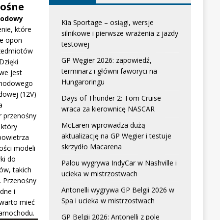
ośne
hodowy
Kia Sportage – osiągi, wersje
nie, które
silnikowe i pierwsze wrażenia z jazdy
e opon
testowej
zedmiotów
GP Węgier 2026: zapowiedź,
Dzięki
terminarz i główni faworyci na
we jest
Hungaroringu
chodowego
dowej (12V)
Days of Thunder 2: Tom Cruise
a
wraca za kierownicę NASCAR
r przenośny
McLaren wprowadza dużą
który
aktualizację na GP Węgier i testuje
powietrza
skrzydło Macarena
ści modeli
ki do
Palou wygrywa IndyCar w Nashville i
w, takich
ucieka w mistrzostwach
. Przenośny
Antonelli wygrywa GP Belgii 2026 w
dne i
Spa i ucieka w mistrzostwach
 warto mieć
samochodu.
GP Belgii 2026: Antonelli z pole