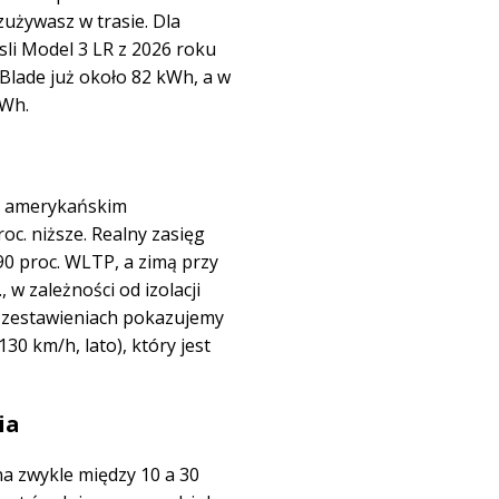
zużywasz w trasie. Dla
li Model 3 LR z 2026 roku
Blade już około 82 kWh, a w
kWh.
ej amerykańskim
oc. niższe. Realny zasięg
 90 proc. WLTP, a zimą przy
 w zależności od izolacji
h zestawieniach pokazujemy
0 km/h, lato), który jest
ia
a zwykle między 10 a 30