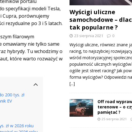
ytelników portalu
 specyfikacji modeli Tesla,
Wyścigi uliczne
 i Cupra, porównujemy
samochodowe – dlac
i rezydualne po 3 i 5 latach.
tak popularne ?
23 sierpnia 2021
0
aszym filarowym
ie omawiamy nie tylko same
Wyścigi uliczne, również znane j
oraz hybrydy. Tu wchodzimy o
racing, to najszybciej rozwijający
wśród motoryzacyjnej społeczno
 aut, które warto rozważyć w
popularność ulicznych wyścigów
ogóle jest street racing? Jak pow
forma wyścigów? Odpowiedzi na 
[...]
o 200 tys. zł
nnik EV
Off road wypraw
terenowe – o c
pamiętać ?
25 sierpnia 2021
ys. zł w 2026 roku
rozważyć w 2026 roku