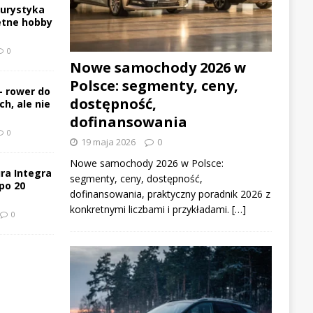
turystyka
etne hobby
0
Nowe samochody 2026 w
Polsce: segmenty, ceny,
– rower do
dostępność,
h, ale nie
dofinansowania
0
19 maja 2026
0
Nowe samochody 2026 w Polsce:
ra Integra
segmenty, ceny, dostępność,
po 20
dofinansowania, praktyczny poradnik 2026 z
konkretnymi liczbami i przykładami. […]
0