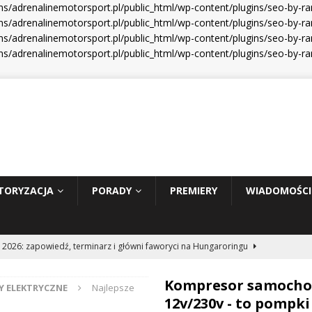
s/adrenalinemotorsport.pl/public_html/wp-content/plugins/seo-by-r
s/adrenalinemotorsport.pl/public_html/wp-content/plugins/seo-by-ra
s/adrenalinemotorsport.pl/public_html/wp-content/plugins/seo-by-ra
s/adrenalinemotorsport.pl/public_html/wp-content/plugins/seo-by-r
TORYZACJA
PORADY
PREMIERY
WIADOMOŚCI
 2026: zapowiedź, terminarz i główni faworyci na Hungaroringu
Kompresor samoch
 ELEKTRYCZNE
Najlepsze
hunder 2: Tom Cruise wraca za kierownicę NASCAR
WIADOMOŚCI
12v/230v - to pompki