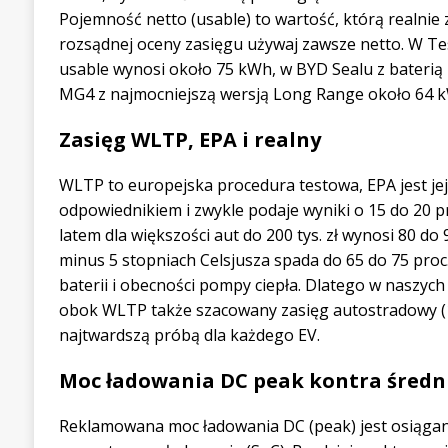
Pojemność netto (usable) to wartość, którą realnie 
rozsądnej oceny zasięgu używaj zawsze netto. W Tes
usable wynosi około 75 kWh, w BYD Sealu z baterią 
MG4 z najmocniejszą wersją Long Range około 64 
Zasięg WLTP, EPA i realny
WLTP to europejska procedura testowa, EPA jest j
odpowiednikiem i zwykle podaje wyniki o 15 do 20 pr
latem dla większości aut do 200 tys. zł wynosi 80 do
minus 5 stopniach Celsjusza spada do 65 do 75 proc.,
baterii i obecności pompy ciepła. Dlatego w naszyc
obok WLTP także szacowany zasięg autostradowy (13
najtwardszą próbą dla każdego EV.
Moc ładowania DC peak kontra średn
Reklamowana moc ładowania DC (peak) jest osiągan