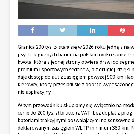
Granica 200 tys. zł stała się w 2026 roku jedną z naj
psychologicznych barier na polskim rynku samocho
kwota, która z jednej strony otwiera drzwi do se
premium i sportowych sedanów, a z drugiej, dzięki 
daje dostęp do aut z zasięgiem powyżej 500 km i ł
kierowcy, który przesiadł się z dobrze wyposażonego
nie aspiracyjny.
W tym przewodniku skupiamy się wyłącznie na mode
cenie do 200 tys. zł brutto (z VAT, bez dopłat z prog
bateriami trakcyjnymi pozwalającymi na sensowne d
deklarowanym zasięgiem WLTP minimum 380 km. Po