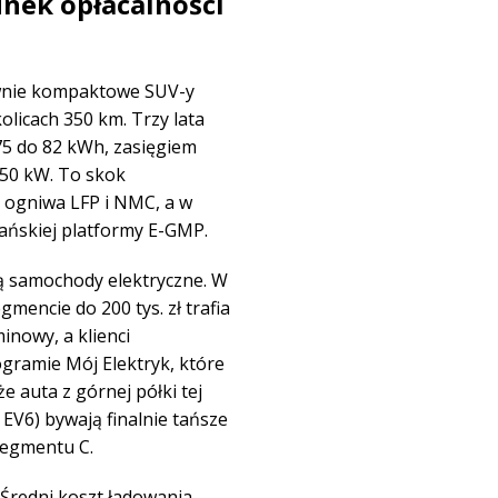
unek opłacalności
łównie kompaktowe SUV-y
olicach 350 km. Trzy lata
75 do 82 kWh, zasięgiem
50 kW. To skok
 ogniwa LFP i NMC, a w
eańskiej platformy E-GMP.
ują samochody elektryczne. W
mencie do 200 tys. zł trafia
inowy, a klienci
ogramie Mój Elektryk, które
że auta z górnej półki tej
 EV6) bywają finalnie tańsze
segmentu C.
 Średni koszt ładowania