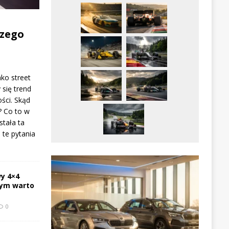
zego
ako street
 się trend
ści. Skąd
? Co to w
stała ta
te pytania
y 4×4
zym warto
0