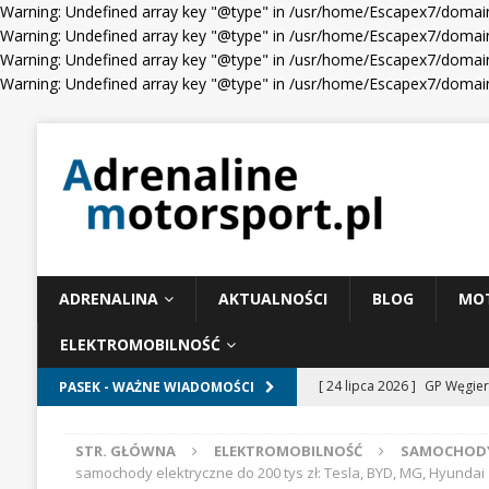
Warning: Undefined array key "@type" in /usr/home/Escapex7/domain
Warning: Undefined array key "@type" in /usr/home/Escapex7/domain
Warning: Undefined array key "@type" in /usr/home/Escapex7/domain
Warning: Undefined array key "@type" in /usr/home/Escapex7/domain
ADRENALINA
AKTUALNOŚCI
BLOG
MO
ELEKTROMOBILNOŚĆ
[ 24 lipca 2026 ]
GP Węgier
PASEK - WAŻNE WIADOMOŚCI
WIADOMOŚCI WYŚCIGOWE
STR. GŁÓWNA
ELEKTROMOBILNOŚĆ
SAMOCHODY
[ 23 lipca 2026 ]
Days of T
samochody elektryczne do 200 tys zł: Tesla, BYD, MG, Hyundai