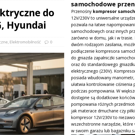
samochodowe przen
ktryczne do
Przenośny
kompresor samoc
prowadza dużą aktualizację na GP Węgier i testuje skrzydło Macarena
12V/230V to uniwersalne urządze
G, Hyundai
WE
pozwala na łatwe napompowani
samochodowych oraz innych pr
ywa IndyCar w Nashville i ucieka w mistrzostwach
WIADOMOŚCI
zarówno w domu, jak i w trasie. 
czne
,
Elektromobilność
0
dwóm rodzajom zasilania, możli
podłączenie kompresora samo
ge – osiągi, wersje silnikowe i pierwsze wrażenia z jazdy testowej
do gniazda zapalniczki samocho
oraz do standardowego gniazdk
elektrycznego (230V). Kompreso
posiada wbudowany manometr, 
ułatwia kontrolowanie ciśnienia 
podczas pompowania. W większo
dostępne są dodatkowe końców
pompowania różnych przedmiotó
jak materace dmuchane czy piłki
kompresor 12V/230V to niezawo
wszechstronne narzędzie, które
w swoim garażu lub bagażniku 