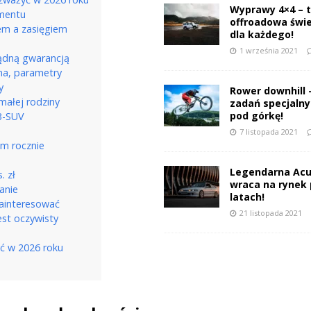
Wyprawy 4×4 – 
gmentu
offroadowa świ
em a zasięgiem
dla każdego!
1 września 2021
ządną gwarancją
na, parametry
y
Rower downhill 
małej rodziny
zadań specjalnyc
pod górkę!
B-SUV
a
7 listopada 2021
km rocznie
Legendarna Acu
. zł
wraca na rynek 
anie
latach!
zainteresować
21 listopada 2021
est oczywisty
yć w 2026 roku