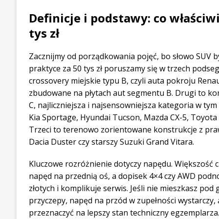
Definicje i podstawy: co właści
tys zł
Zacznijmy od porządkowania pojęć, bo słowo SUV 
praktyce za 50 tys zł poruszamy się w trzech podse
crossovery miejskie typu B, czyli auta pokroju Rena
zbudowane na płytach aut segmentu B. Drugi to 
C, najliczniejsza i najsensowniejsza kategoria w tym
Kia Sportage, Hyundai Tucson, Mazda CX-5, Toyota R
Trzeci to terenowo zorientowane konstrukcje z pr
Dacia Duster czy starszy Suzuki Grand Vitara.
Kluczowe rozróżnienie dotyczy napędu. Większość c
napęd na przednią oś, a dopisek 4×4 czy AWD podnos
złotych i komplikuje serwis. Jeśli nie mieszkasz pod 
przyczepy, napęd na przód w zupełności wystarczy
przeznaczyć na lepszy stan techniczny egzemplarza