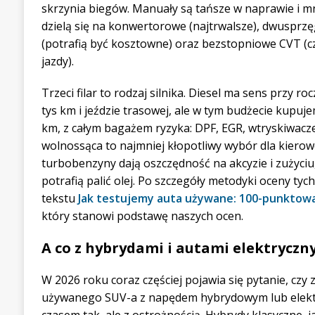
skrzynia biegów. Manuały są tańsze w naprawie i m
dzielą się na konwertorowe (najtrwalsze), dwusprz
(potrafią być kosztowne) oraz bezstopniowe CVT (c
jazdy).
Trzeci filar to rodzaj silnika. Diesel ma sens przy 
tys km i jeździe trasowej, ale w tym budżecie kupuje
km, z całym bagażem ryzyka: DPF, EGR, wtryskiwac
wolnossąca to najmniej kłopotliwy wybór dla kierow
turbobenzyny dają oszczędność na akcyzie i zużyciu,
potrafią palić olej. Po szczegóły metodyki oceny ty
tekstu
Jak testujemy auta używane: 100-punktowa l
który stanowi podstawę naszych ocen.
A co z hybrydami i autami elektryczn
W 2026 roku coraz częściej pojawia się pytanie, czy za
używanego SUV-a z napędem hybrydowym lub elekt