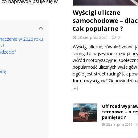
 co naprawdę psuje się w
Wyścigi uliczne
samochodowe – dlac
tak popularne ?
23 sierpnia 2021
0
naczenie w 2026 roku
zł
Wyścigi uliczne, również znane j
udżecie?
racing, to najszybciej rozwijający
wśród motoryzacyjnej społeczno
popularność ulicznych wyścigów
odę
ogóle jest street racing? Jak pow
forma wyścigów? Odpowiedzi na 
[...]
Off road wypraw
terenowe – o c
pamiętać ?
25 sierpnia 2021