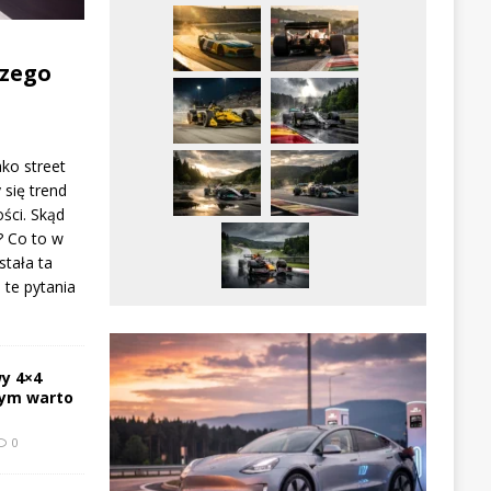
zego
ako street
 się trend
ści. Skąd
? Co to w
stała ta
te pytania
y 4×4
zym warto
0