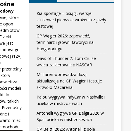
ośne
hodowy
Kia Sportage – osiągi, wersje
nie, które
silnikowe i pierwsze wrażenia z jazdy
e opon
testowej
zedmiotów
GP Węgier 2026: zapowiedź,
Dzięki
terminarz i główni faworyci na
we jest
Hungaroringu
chodowego
dowej (12V)
Days of Thunder 2: Tom Cruise
a
wraca za kierownicę NASCAR
r przenośny
McLaren wprowadza dużą
który
aktualizację na GP Węgier i testuje
powietrza
skrzydło Macarena
ści modeli
ki do
Palou wygrywa IndyCar w Nashville i
w, takich
ucieka w mistrzostwach
. Przenośny
Antonelli wygrywa GP Belgii 2026 w
dne i
Spa i ucieka w mistrzostwach
 warto mieć
samochodu.
GP Belgii 2026: Antonelli z pole