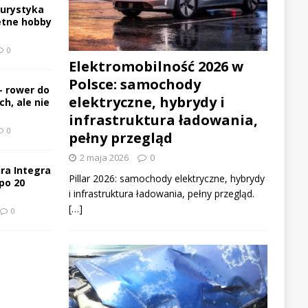
turystyka
etne hobby
0
Elektromobilność 2026 w
Polsce: samochody
– rower do
elektryczne, hybrydy i
h, ale nie
infrastruktura ładowania,
0
pełny przegląd
2 maja 2026
0
ra Integra
Pillar 2026: samochody elektryczne, hybrydy
po 20
i infrastruktura ładowania, pełny przegląd.
[…]
0