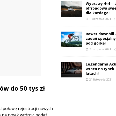
Wyprawy 4×4 – 
offroadowa świ
dla każdego!
1 września 2021
Rower downhill 
zadań specjalnyc
pod górkę!
7 listopada 2021
Legendarna Acu
wraca na rynek 
latach!
21 listopada 2021
w do 50 tys zł
d połowę rejestracji nowych
ę na rynek wtórny: podaż