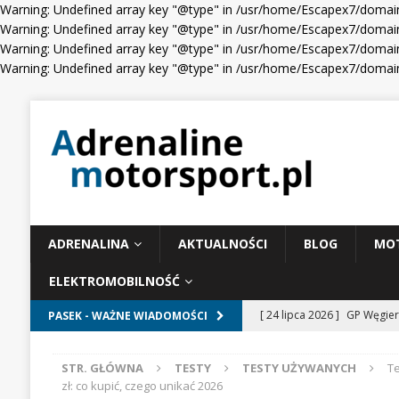
Warning: Undefined array key "@type" in /usr/home/Escapex7/domain
Warning: Undefined array key "@type" in /usr/home/Escapex7/domain
Warning: Undefined array key "@type" in /usr/home/Escapex7/domain
Warning: Undefined array key "@type" in /usr/home/Escapex7/domain
ADRENALINA
AKTUALNOŚCI
BLOG
MO
ELEKTROMOBILNOŚĆ
[ 24 lipca 2026 ]
GP Węgier
PASEK - WAŻNE WIADOMOŚCI
WIADOMOŚCI WYŚCIGOWE
STR. GŁÓWNA
TESTY
TESTY UŻYWANYCH
Te
[ 23 lipca 2026 ]
Days of T
zł: co kupić, czego unikać 2026