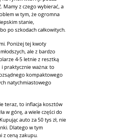
. Mamy z czego wybierać, a
Problem w tym, że ogromna
epskim stanie,
lbo po szkodach całkowitych.
i. Poniżej tej kwoty
 młodszych, ale z bardzo
arze 4-5 letnie z resztką
e i praktycznie ważna: to
ić rozsądnego kompaktowego
ych natychmiastowego
 teraz, to inflacja kosztów
a w górę, a wiele części do
pując auto za 50 tys zł, nie
nki. Dlatego w tym
i z ceną zakupu.