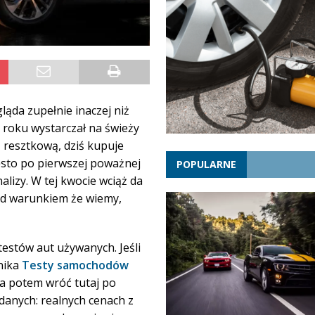
ąda zupełnie inaczej niż
1 roku wystarczał na świeży
resztkową, dziś kupuje
zęsto po pierwszej poważnej
POPULARNE
alizy. W tej kwocie wciąż da
pod warunkiem że wiemy,
estów aut używanych. Jeśli
dnika
Testy samochodów
 a potem wróć tutaj po
 danych: realnych cenach z