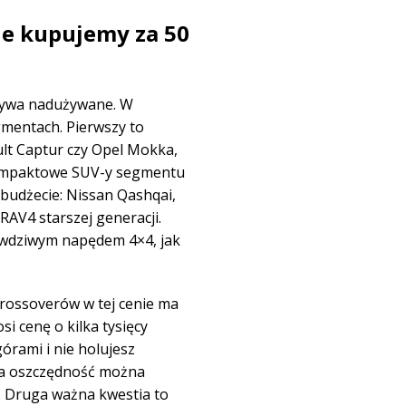
wie kupujemy za 50
bywa nadużywane. W
gmentach. Pierwszy to
ult Captur czy Opel Mokka,
kompaktowe SUV-y segmentu
 budżecie: Nissan Qashqai,
AV4 starszej generacji.
awdziwym napędem 4×4, jak
rossoverów w tej cenie ma
i cenę o kilka tysięcy
górami i nie holujesz
, a oszczędność można
. Druga ważna kwestia to