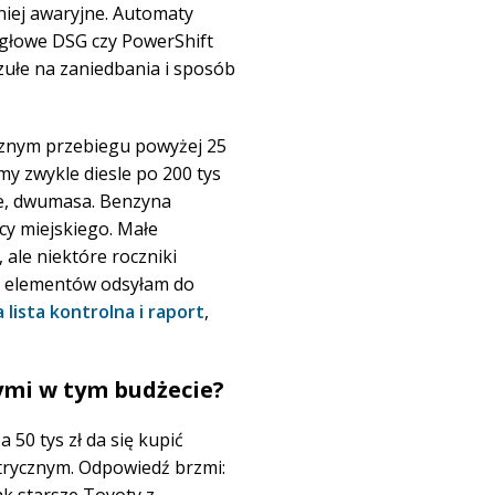
niej awaryjne. Automaty
ęgłowe DSG czy PowerShift
zułe na zaniedbania i sposób
rocznym przebiegu powyżej 25
my zwykle diesle po 200 tys
ze, dwumasa. Benzyna
cy miejskiego. Małe
 ale niektóre roczniki
ch elementów odsyłam do
ista kontrolna i raport
,
ymi w tym budżecie?
 50 tys zł da się kupić
rycznym. Odpowiedź brzmi: