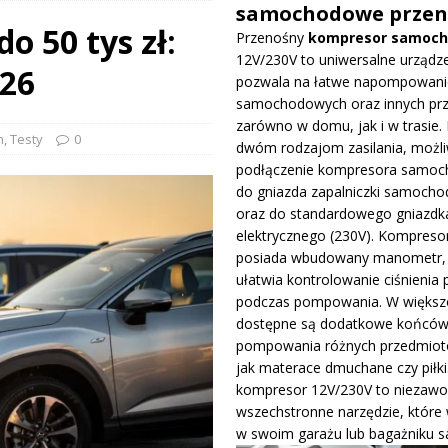
samochodowe przen
 50 tys zł:
Przenośny
kompresor samoc
prowadza dużą aktualizację na GP Węgier i testuje skrzydło Macarena
12V/230V to uniwersalne urządze
026
WE
pozwala na łatwe napompowani
samochodowych oraz innych pr
ywa IndyCar w Nashville i ucieka w mistrzostwach
WIADOMOŚCI
zarówno w domu, jak i w trasie. 
h
,
Testy
0
dwóm rodzajom zasilania, możli
podłączenie kompresora samo
ge – osiągi, wersje silnikowe i pierwsze wrażenia z jazdy testowej
do gniazda zapalniczki samocho
oraz do standardowego gniazdk
elektrycznego (230V). Kompreso
posiada wbudowany manometr, 
ułatwia kontrolowanie ciśnienia 
podczas pompowania. W większo
dostępne są dodatkowe końców
pompowania różnych przedmiotó
jak materace dmuchane czy piłki
kompresor 12V/230V to niezawo
wszechstronne narzędzie, które
w swoim garażu lub bagażniku 