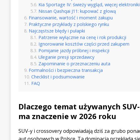
Kia Sportage IV: świeży wygląd, więcej elektroniki
Nissan Qashqai J11: kupować z głową
Finansowanie, wartość i moment zakupu
Praktyczne przykłady z polskiego rynku
Najczęstsze błędy i pułapki
Patrzenie wyłącznie na cenę i rok produkcji
Ignorowanie kosztów części przed zakupem
Pomijanie jazdy próbnej i inspekcji
Uleganie presji sprzedawcy
Zapominanie o przeznaczeniu auta
Formalności i bezpieczna transakcja
Checklist i podsumowanie
FAQ
Dlaczego temat używanych SUV-ó
ma znaczenie w 2026 roku
SUV-y i crossovery odpowiadają dziś za grubo pona
aut osobowych w Polsce. Ta dominacja przekłada si