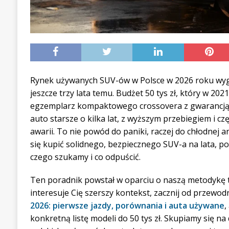
Rynek używanych SUV-ów w Polsce w 2026 roku wygl
jeszcze trzy lata temu. Budżet 50 tys zł, który w 202
egzemplarz kompaktowego crossovera z gwarancją 
auto starsze o kilka lat, z wyższym przebiegiem i c
awarii. To nie powód do paniki, raczej do chłodnej an
się kupić solidnego, bezpiecznego SUV-a na lata, 
czego szukamy i co odpuścić.
Ten poradnik powstał w oparciu o naszą metodykę t
interesuje Cię szerszy kontekst, zacznij od przewo
2026: pierwsze jazdy, porównania i auta używane
,
konkretną listę modeli do 50 tys zł. Skupiamy się na