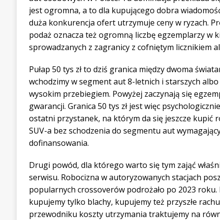
jest ogromna, a to dla kupującego dobra wiadomość
duża konkurencja ofert utrzymuje ceny w ryzach. 
podaż oznacza też ogromną liczbę egzemplarzy w ki
sprowadzanych z zagranicy z cofniętym licznikiem a
Pułap 50 tys zł to dziś granica między dwoma światam
wchodzimy w segment aut 8-letnich i starszych albo
wysokim przebiegiem. Powyżej zaczynają się egzempl
gwarancji. Granica 50 tys zł jest więc psychologiczni
ostatni przystanek, na którym da się jeszcze kup
SUV-a bez schodzenia do segmentu aut wymagając
dofinansowania.
Drugi powód, dla którego warto się tym zająć właśnie
serwisu. Robocizna w autoryzowanych stacjach poszł
popularnych crossoverów podrożało po 2023 roku. Ku
kupujemy tylko blachy, kupujemy też przyszłe rachu
przewodniku koszty utrzymania traktujemy na równ