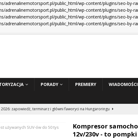
s/adrenalinemotorsport.pl/public_html/wp-content/plugins/seo-by-r
s/adrenalinemotorsport.pl/public_html/wp-content/plugins/seo-by-ra
s/adrenalinemotorsport.pl/public_html/wp-content/plugins/seo-by-ra
s/adrenalinemotorsport.pl/public_html/wp-content/plugins/seo-by-r
TORYZACJA
PORADY
PREMIERY
WIADOMOŚCI
 2026: zapowiedź, terminarz i główni faworyci na Hungaroringu
Kompresor samoch
st używanych SUV-ów do 50 tys
hunder 2: Tom Cruise wraca za kierownicę NASCAR
WIADOMOŚCI
12v/230v - to pompki