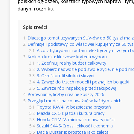
polskich ogłoszeń, kosztach typowych napraw i tym,
danym roczniku.
Spis treści
Dlaczego temat używanych SUV-ów do 50 tys zł ma z
Definicje i podstawy: co właściwie kupujemy za 50 tys 
A co z hybrydami i autami elektrycznymi w tym b
Krok po kroku: kluczowe kryteria wyboru
1. Zdefiniuj realny budżet całkowity
2. Wybierz nadwozie pod swoje życie, nie pod m
3. Określ profil silnika i skrzyni
4. Zawęź do trzech modeli i poznaj ich bolączki
5. Zawsze rób inspekcję przedzakupową
Porównanie, liczby i realne koszty 2026
Przegląd modeli: na co uważać w każdym z nich
Toyota RAV4 IV: bezpieczna przystań
Mazda CX-5 I: jazda i kultura pracy
Honda CR-V IV: minimalizm awaryjności
Suzuki SX4 S-Cross: lekkość i ekonomia
Dacia Duster II: prostota jako zaleta